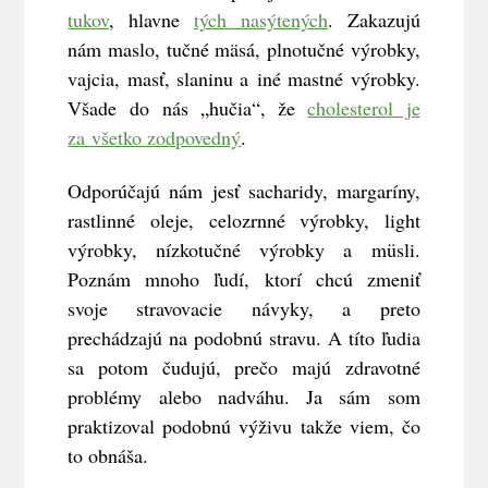
tukov
, hlavne
tých nasýtených
. Zakazujú
nám maslo, tučné mäsá, plnotučné výrobky,
vajcia, masť, slaninu a iné mastné výrobky.
Všade do nás „hučia“, že
cholesterol je
za všetko zodpovedný
.
Odporúčajú nám jesť sacharidy, margaríny,
rastlinné oleje, celozrnné výrobky, light
výrobky, nízkotučné výrobky a müsli.
Poznám mnoho ľudí, ktorí chcú zmeniť
svoje stravovacie návyky, a preto
prechádzajú na podobnú stravu. A títo ľudia
sa potom čudujú, prečo majú zdravotné
problémy alebo nadváhu. Ja sám som
praktizoval podobnú výživu takže viem, čo
to obnáša.