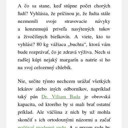
A čo sa stane, keď stúpne počet chorých
ľudí? Vyhlásia, že príčinou je, že ľudia stále
nezmenili svoje stravovacie návyky
a konzumujú priveľa nasýtených tukov
a živočíšnych bielkovín. A viete, kto to
vyhlási? 80 kg vážiaca „buchta“, ktorá vám
bude rozprávať, čo je zdravá výživa. Nech si
radšej kúpi nejaký margarín a natrie si ho
na svoj celozrnný chlebík.
Nie, určite týmto nechcem urážať všetkých
lekárov alebo iných odborníkov, napríklad
taký pán
Dr. Viliam Bada
je obrovská
kapacita, od ktorého by si mali brať ostatní
príklad. Ale väčšina z nich by už mohla
skončiť s ich ortodoxnými názormi a začať
počúvať modernú vedu
. A v prvom rade by