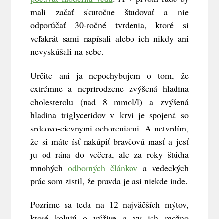
mali začať skutočne študovať a nie
odporúčať 30-ročné tvrdenia, ktoré si
veľakrát sami napísali alebo ich nikdy ani
nevyskúšali na sebe.
Určite ani ja nepochybujem o tom, že
extrémne a neprirodzene zvýšená hladina
cholesterolu (nad 8 mmol/l) a zvýšená
hladina triglyceridov v krvi je spojená so
srdcovo-cievnymi ochoreniami. A netvrdím,
že si máte ísť nakúpiť bravčovú masť a jesť
ju od rána do večera, ale za roky štúdia
mnohých
odborných článkov
a vedeckých
prác som zistil, že pravda je asi niekde inde.
Pozrime sa teda na 12 najväčších mýtov,
ktoré kolujú o výžive a vy ich možno