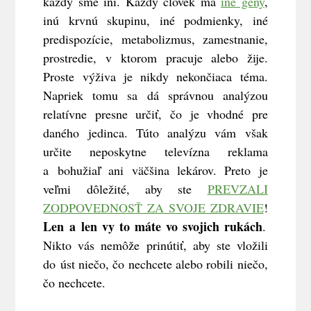
každý sme iní. Každý človek má
iné gény
,
inú krvnú skupinu, iné podmienky, iné
predispozície, metabolizmus, zamestnanie,
prostredie, v ktorom pracuje alebo žije.
Proste výživa je nikdy nekončiaca téma.
Napriek tomu sa dá správnou analýzou
relatívne presne určiť, čo je vhodné pre
daného jedinca. Túto analýzu vám však
určite neposkytne televízna reklama
a bohužiaľ ani väčšina lekárov. Preto je
veľmi dôležité, aby ste
PREVZALI
ZODPOVEDNOSŤ ZA SVOJE ZDRAVIE
!
Len a len vy to máte vo svojich rukách
.
Nikto vás nemôže prinútiť, aby ste vložili
do úst niečo, čo nechcete alebo robili niečo,
čo nechcete.