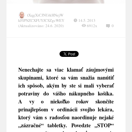
tXqgXiCJNUrkHNejW
kFlPNZCXFUYJCSZgcWEY
14.5. 2013
(Aktualizováno: 24.6. 2020)
6912x
0
Nenechajte sa viac klamať záujmovými
skupinami, ktoré sa vám snažia nanútiť
ich spôsob, akým by ste si mali vyberať
potraviny do vášho nákupného košíka.
A vy o niekoľko rokov skončíte
prinajlepšom v ordinácii svojho lekára,
ktorý vám s radosťou naordinuje nejaké
„zázračné“ tabletky. Povedzte „STOP“