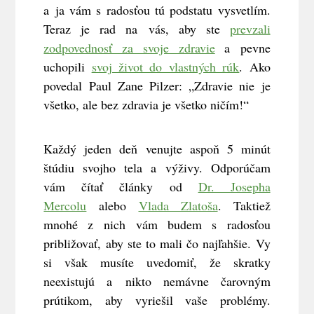
a ja vám s radosťou tú podstatu vysvetlím.
Teraz je rad na vás, aby ste
prevzali
zodpovednosť za svoje zdravie
a pevne
uchopili
svoj život do vlastných rúk
. Ako
povedal Paul Zane Pilzer: „Zdravie nie je
všetko, ale bez zdravia je všetko ničím!“
Každý jeden deň venujte aspoň 5 minút
štúdiu svojho tela a výživy. Odporúčam
vám čítať články od
Dr. Josepha
Mercolu
alebo
Vlada Zlatoša
. Taktiež
mnohé z nich vám budem s radosťou
približovať, aby ste to mali čo najľahšie. Vy
si však musíte uvedomiť, že skratky
neexistujú a nikto nemávne čarovným
prútikom, aby vyriešil vaše problémy.