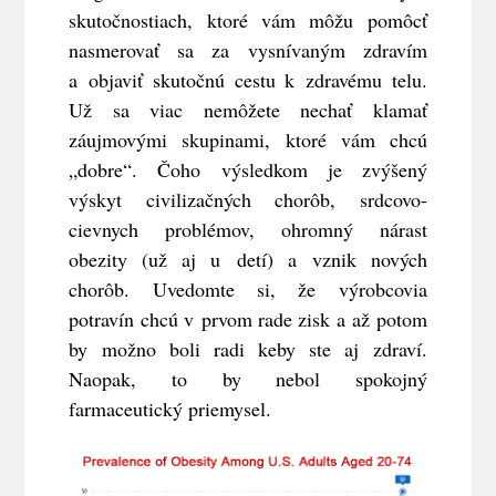
skutočnostiach, ktoré vám môžu pomôcť
nasmerovať sa za vysnívaným zdravím
a objaviť skutočnú cestu k zdravému telu.
Už sa viac nemôžete nechať klamať
záujmovými skupinami, ktoré vám chcú
„dobre“. Čoho výsledkom je zvýšený
výskyt civilizačných chorôb, srdcovo-
cievnych problémov, ohromný nárast
obezity (už aj u detí) a vznik nových
chorôb. Uvedomte si, že výrobcovia
potravín chcú v prvom rade zisk a až potom
by možno boli radi keby ste aj zdraví.
Naopak, to by nebol spokojný
farmaceutický priemysel.