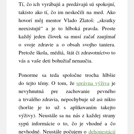
Tí, čo ich vyrábajú a predávajú sú spokojní,
takisto ako tí, čo im neskočili na med. Ako
hovorí môj mentor Vlado Zlatoš: „skratky
neexistujú“ a je to hlboká pravda. Proste
každý jeden človek sa musí začať zaujímať
o svoje zdravie a o obsah svojho taniera.
Pretože škola, médiá, štát či zdravotníctvo to
vás a vaše deti bohužiaľ nenaučia.
Ponorme sa teda spoločne trocha hlbšie
do tejto témy. O tom, že
správna výživa
je
nevyhnutná pre zachovanie pevného
a trvalého zdravia, nepochybuje už asi nikto
(horšie je to už s aplikovaním takejto
výživy). Neustále sa na nás z každej strany
sypú informácie o to, čo je vhodné a čo
nevhodné. Neustále počujem o
dehonestácií