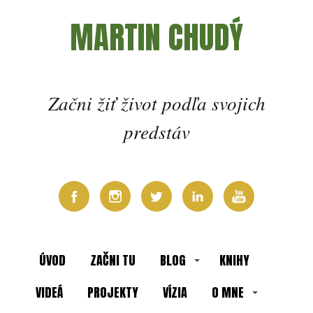
MARTIN CHUDÝ
Začni žiť život podľa svojich
predstáv
ÚVOD
ZAČNI TU
BLOG
KNIHY
VIDEÁ
PROJEKTY
VÍZIA
O MNE