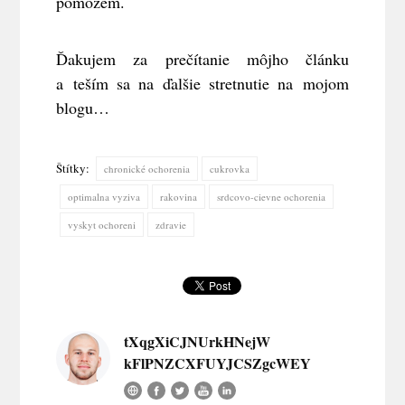
pomôžem.
Ďakujem za prečítanie môjho článku
a teším sa na ďalšie stretnutie na mojom
blogu…
Štítky:
chronické ochorenia
cukrovka
optimalna vyziva
rakovina
srdcovo-cievne ochorenia
vyskyt ochoreni
zdravie
tXqgXiCJNUrkHNejW
kFlPNZCXFUYJCSZgcWEY