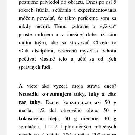
postupne priviedol do obrazu. Dnes po asi 5
rokoch štúdia, skúšania a experimentovania
môžem povedať, že takto perfektne som sa
nikdy necítil. Tému „zdravie a výživa“
proste milujem a v dnešnej dobe už sám
radím iným, ako sa stravovať. Chcelo to
však disciplínu, otvorenú myseľ a ochotu
počúvať vlastné telo a učiť sa od tých
správnych ľudí.
A viete ako vyzerá moja strava dnes?
Neustále konzumujem tuky, tuky a ešte
raz tuky
. Denne konzumujem asi 50 g
masla, 1/2 dcl olivového oleja, 50 g
kokosového oleja, 50 g orechov, 30 g
semiačok, 1 – 2 l plnotučných mliečnych
výrobkov, 4 vajcia, 200 g mäsa, 200 g syru