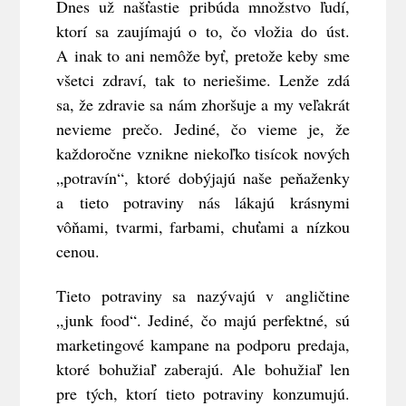
Dnes už našťastie pribúda množstvo ľudí,
ktorí sa zaujímajú o to, čo vložia do úst.
A inak to ani nemôže byť, pretože keby sme
všetci zdraví, tak to neriešime. Lenže zdá
sa, že zdravie sa nám zhoršuje a my veľakrát
nevieme prečo. Jediné, čo vieme je, že
každoročne vznikne niekoľko tisícok nových
„potravín“, ktoré dobýjajú naše peňaženky
a tieto potraviny nás lákajú krásnymi
vôňami, tvarmi, farbami, chuťami a nízkou
cenou.
Tieto potraviny sa nazývajú v angličtine
„junk food“. Jediné, čo majú perfektné, sú
marketingové kampane na podporu predaja,
ktoré bohužiaľ zaberajú. Ale bohužiaľ len
pre tých, ktorí tieto potraviny konzumujú.