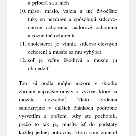
a priberá sa z nich
mäso, maslo, vajcia a iné živočíšne
tuky sú nezdravé a spôsobujú srdcovo-
cievne ochorenia, nádorové ochorenia
a rôzne iné ochorenia
cholesterol je vinník srdcovo-cievnych
ochorení a musíte sa mu vyhýbať
soľ je veľmi škodlivá a musíte ju
obmedziť
Toto sú podľa môjho názoru v skratke
zhrnuté najväčšie omyly o výžive, ktoré sa
môžete dozvedieť. Tieto tvrdenia
samozrejme v ďalších článkoch podrobne
vysvetlím a opíšem. Aby ste pochopili,
prečo to tak je, musíte ísť do podstaty
každej jednej potraviny, ktorú som zmienil