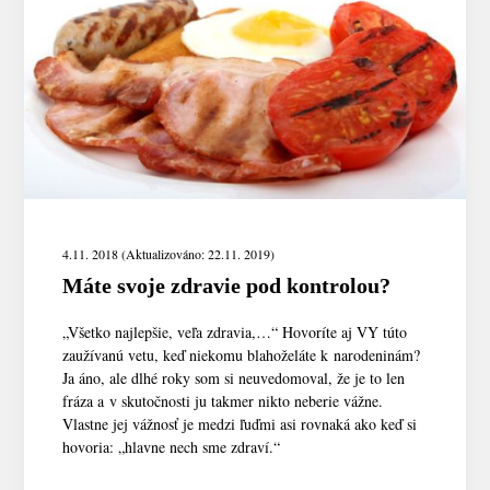
4.11. 2018 (Aktualizováno: 22.11. 2019)
Máte svoje zdravie pod kontrolou?
„Všetko najlepšie, veľa zdravia,…“ Hovoríte aj VY túto
zaužívanú vetu, keď niekomu blahoželáte k narodeninám?
Ja áno, ale dlhé roky som si neuvedomoval, že je to len
fráza a v skutočnosti ju takmer nikto neberie vážne.
Vlastne jej vážnosť je medzi ľuďmi asi rovnaká ako keď si
hovoria: „hlavne nech sme zdraví.“