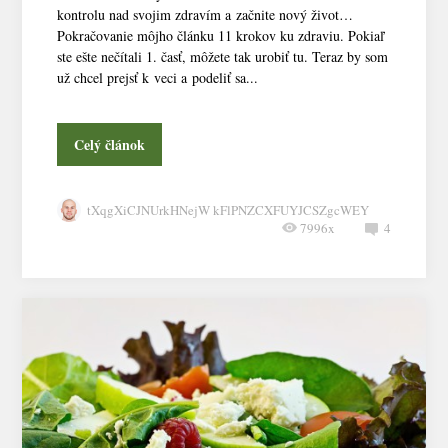
kontrolu nad svojim zdravím a začnite nový život…
Pokračovanie môjho článku 11 krokov ku zdraviu. Pokiaľ
ste ešte nečítali 1. časť, môžete tak urobiť tu. Teraz by som
už chcel prejsť k veci a podeliť sa...
Celý článok
tXqgXiCJNUrkHNejW kFlPNZCXFUYJCSZgcWEY
7996x
4