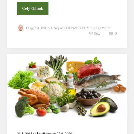
Celý článok
tXqgXiCJNUrkHNejW kFlPNZCXFUYJCSZgcWEY
86x
0
21.5. 2013 (Aktualizováno: 27.6. 2020)