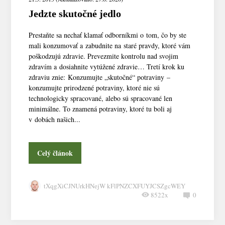
Jedzte skutočné jedlo
Prestaňte sa nechať klamať odborníkmi o tom, čo by ste
mali konzumovať a zabudnite na staré pravdy, ktoré vám
poškodzujú zdravie. Prevezmite kontrolu nad svojim
zdravím a dosiahnite vytúžené zdravie… Tretí krok ku
zdraviu znie: Konzumujte „skutočné“ potraviny –
konzumujte prirodzené potraviny, ktoré nie sú
technologicky spracované, alebo sú spracované len
minimálne. To znamená potraviny, ktoré tu boli aj
v dobách našich...
Celý článok
tXqgXiCJNUrkHNejW kFlPNZCXFUYJCSZgcWEY
8522x
0