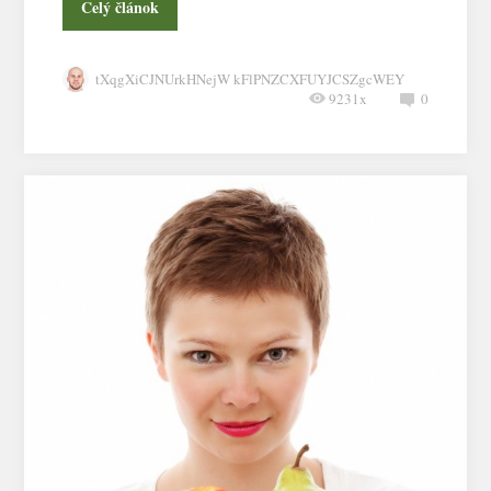
Celý článok
tXqgXiCJNUrkHNejW kFlPNZCXFUYJCSZgcWEY
9231x
0