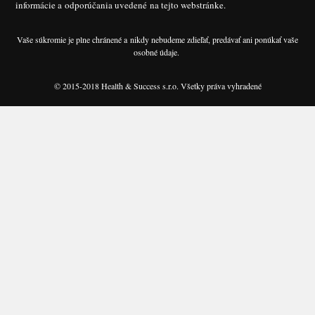
informácie a odporúčania uvedené na tejto webstránke.
Vaše súkromie je plne chránené a nikdy nebudeme zdieľať, predávať ani ponúkať vaše
osobné údaje.
© 2015-2018 Health & Success s.r.o. Všetky práva vyhradené