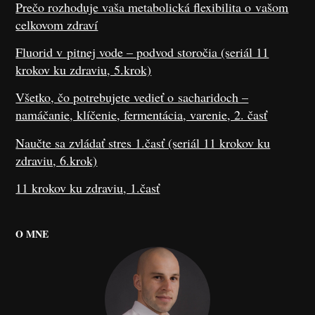
Prečo rozhoduje vaša metabolická flexibilita o vašom
celkovom zdraví
Fluorid v pitnej vode – podvod storočia (seriál 11
krokov ku zdraviu, 5.krok)
Všetko, čo potrebujete vedieť o sacharidoch –
namáčanie, klíčenie, fermentácia, varenie, 2. časť
Naučte sa zvládať stres 1.časť (seriál 11 krokov ku
zdraviu, 6.krok)
11 krokov ku zdraviu, 1.časť
O MNE