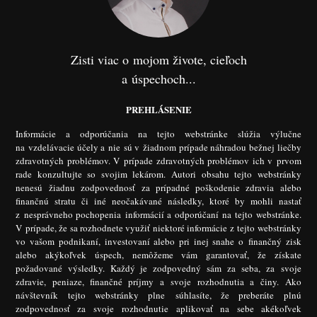
Zisti viac o mojom živote, cieľoch
a úspechoch...
PREHLÁSENIE
Informácie a odporúčania na tejto webstránke slúžia výlučne
na vzdelávacie účely a nie sú v žiadnom prípade náhradou bežnej liečby
zdravotných problémov. V prípade zdravotných problémov ich v prvom
rade konzultujte so svojim lekárom. Autori obsahu tejto webstránky
nenesú žiadnu zodpovednosť za prípadné poškodenie zdravia alebo
finančnú stratu či iné neočakávané následky, ktoré by mohli nastať
z nesprávneho pochopenia informácií a odporúčaní na tejto webstránke.
V prípade, že sa rozhodnete využiť niektoré informácie z tejto webstránky
vo vašom podnikaní, investovaní alebo pri inej snahe o finančný zisk
alebo akýkoľvek úspech, nemôžeme vám garantovať, že získate
požadované výsledky. Každý je zodpovedný sám za seba, za svoje
zdravie, peniaze, finančné príjmy a svoje rozhodnutia a činy. Ako
návštevník tejto webstránky plne súhlasíte, že preberáte plnú
zodpovednosť za svoje rozhodnutie aplikovať na sebe akékoľvek