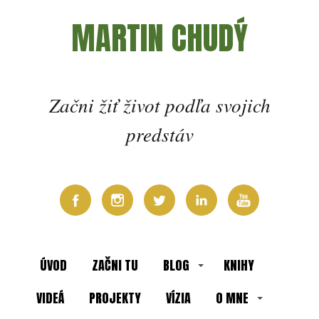
MARTIN CHUDÝ
Začni žiť život podľa svojich
predstáv
ÚVOD
ZAČNI TU
BLOG
KNIHY
VIDEÁ
PROJEKTY
VÍZIA
O MNE