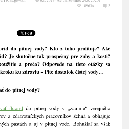
XFUYJCSZgcWEY
6.8. 2013 (Aktualizováno: 24.6. 2020)
10963x
2
uorid do pitnej vody? Kto z toho profituje? Aké
id? Je skutočne tak prospešný pre zuby a kosti?
 použitie a prečo? Odpovede na tieto otázky sa
.kroku ku zdraviu – Pite dostatok čistej vody…
ať do pitnej vody?
vať fluorid
do pitnej vody v „záujme“ verejného
rov a zdravotníckych pracovníkov žehná a obhajuje
ných pastách a aj v pitnej vode. Bohužiaľ sa však