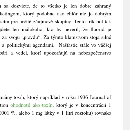
h sa dozviete, že to všetko je len dobre zahraný
ketingom, ktorý podobne ako chlór nie je dobrým
úcim pre určité záujmové skupiny. Tento trik bol tak
jdete len málokoho, kto by neveril, že fluorid je
l za svoju „pravdu“. Za týmto klamstvom stoja silné
i a politickými agendami. Našťastie stále vo väčšej
ubári a vedci, ktorí upozorňujú na nebezpečenstvo
známy toxín, ktorý napríklad v roku 1936 Journal of
ation
ohodnotil ako toxín
, ktorý je v koncentrácii 1
0001 %, alebo 1 mg látky v 1 litri roztoku) rovnako