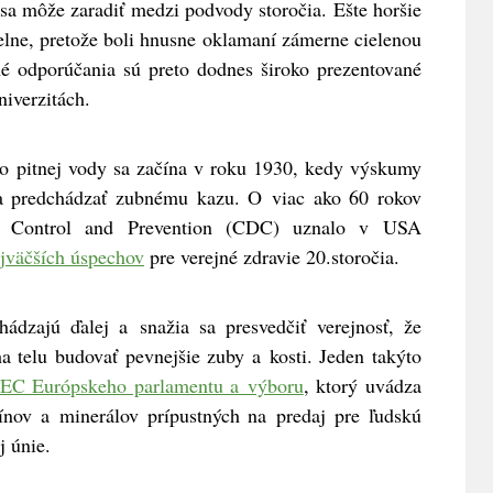
sa môže zaradiť medzi podvody storočia. Ešte horšie
elne, pretože boli hnusne oklamaní zámerne cielenou
é odporúčania sú preto dodnes široko prezentované
niverzitách.
 do pitnej vody sa začína v roku 1930, kedy výskumy
ha predchádzať zubnému kazu. O viac ako 60 rokov
se Control and Prevention (CDC) uznalo v USA
ajväčších úspechov
pre verejné zdravie 20.storočia.
ádzajú ďalej a snažia sa presvedčiť verejnosť, že
ha telu budovať pevnejšie zuby a kosti. Jeden takýto
/EC Európskeho parlamentu a výboru
, ktorý uvádza
ínov a minerálov prípustných na predaj pre ľudskú
 únie.