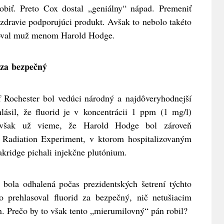
obiť. Preto Cox dostal „geniálny“ nápad. Premeniť
zdravie podporujúci produkt. Avšak to nebolo takéto
toval muž meno
m Harold Hodge.
 za bezpečný
 Rochester bol vedúci národný a najdôveryhodnejší
ásil, že fluorid je v koncentrácii 1 ppm (1 mg/l)
 však už vieme, že Harold Hodge bol zároveň
Radiation Experiment, v ktorom hospitalizovaným
kridge pichali injekčne plutónium.
 bola odhalená počas prezidentských šetrení týchto
o prehlasoval fluorid za bezpečný, nič netušiacim
. Prečo by to však tento „mierumilovný“ pán robil?