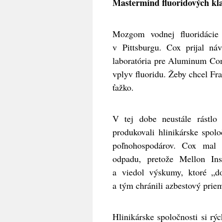
Mastermind fluoridových kl
Mozgom vodnej fluoridácie
v Pittsburgu. Cox prijal náv
laboratória pre Aluminum Com
vplyv fluoridu. Žeby chcel F
ťažko.
V tej dobe neustále rástlo 
produkovali hlinikárske spol
poľnohospodárov. Cox mal t
odpadu, pretože Mellon Ins
a viedol výskumy, ktoré „do
a tým chránili azbestový priem
Hlinikárske spoločnosti si rý