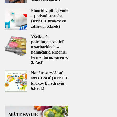
Fluorid v pitnej vode
– podvod storočia
(seriál 11 krokov ku
zdraviu, 5.krok)
Všetko, čo
potrebujete vedieť
o sacharidoch –
namáčanie, klíčenie,
fermentácia, varenie,
2. časť
Naučte sa zvládať
stres 1.časť (seriál 11
krokov ku zdraviu,
6.krok)