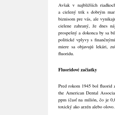
Avšak v najbližších riadkoc
a cielený trik s dobrým mar
biznisom pre vás, ale vynikaj
cielene zahraný, že dnes ná
prospešný a dokonca by sa bi
politické vplyvy s finančným
miere sa objavujú lekári, z
fluoridu.
Fluoridové začiatky
Pred rokom 1945 bol fluorid 
the American Dental Associ
ppm (časť na milión, čo je 0,
toxický ako arzén alebo olovo.