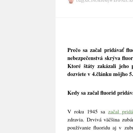
tXqgXiCJNUrkHNejW kFlPNZC
Prečo sa začal pridávať fl
nebezpečenstvá skrýva fluor
Ktoré štáty zakázali jeho
dozviete v 4.článku môjho 5
Kedy sa začal fluorid pridáv
V roku 1945 sa
začal pridá
zdravia. Drvivá väčšina zubá
používanie fluoridu aj v zub