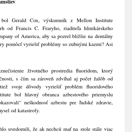
amstiev
 b
ol Gerald Cox, výskumník z Mellon Institute
rh od Francis C. Fraryho, riaditeľa hl
inikárskeho
pany of America, aby sa pozrel bližšie na dentálny
rary pomôcť vyriešiť problémy so zubnými kazmi? Asi
znečistenie životného prostredia fluoridom, ktorý
očnosti, s čím sa zároveň zdvíhal aj počet žalôb od
iež svoje dôvody vyriešiť problém fluoridového
titute bol hlavný obranca azbestového priemyslu
kazovali“ neškodnosť azbestu pre ľudské zdravie,
ysel od katastrofy.
chlo uvedomili, že ak nechcú mať na stole stále viac