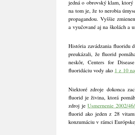
jedná o obrovský klam, ktorý 
na tom je, že to nerobia úmys
propagandou. Vyššie zmienen
a vyučované aj na školách a u
História zavádzania fluoridu
preukázali, že fluorid pomá
neskôr, Centers for Disea
fluoridáciu vody ako
1 z 10 n
Niektoré zdroje dokonca zach
fluorid je živina, ktorá pomá
zdroj je
Usmernenie 2002/46
fluorid ako jeden z 28 vitam
konzumáciu v rámci Európskej