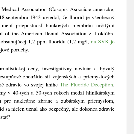
 Medical Association (Časopis Asociácie americkej
8.septembra 1943 uviedol, že fluorid je všeobecný
ý mení priepustnosť bunkových membrán určitými
al of the American Dental Association z 1.októbra
 obsahujúcej 1,2 ppm fluoridu (1,2 mg/l,
na SVK je
jové poruchy.
urnalistickej ceny, investigatívny novinár a bývalý
stupňové zneužitie síl vojenských a priemyslových
né zdravie vo svojej knihe
The Fluoride Deception
.
jmy v 40-tych a 50-tych rokoch medzi hlinikárskym
m pre nukleárne zbrane a zubárskym priemyslom,
id sa nielen uznal ako bezpečný, ale dokonca zdravie
stať?