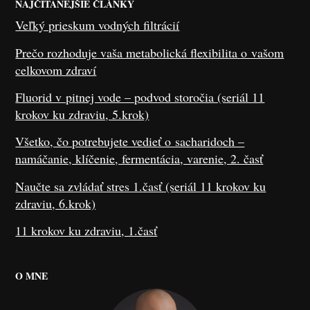
NAJČÍTANEJŠIE ČLÁNKY
Veľký prieskum vodných filtrácií
Prečo rozhoduje vaša metabolická flexibilita o vašom
celkovom zdraví
Fluorid v pitnej vode – podvod storočia (seriál 11
krokov ku zdraviu, 5.krok)
Všetko, čo potrebujete vedieť o sacharidoch –
namáčanie, klíčenie, fermentácia, varenie, 2. časť
Naučte sa zvládať stres 1.časť (seriál 11 krokov ku
zdraviu, 6.krok)
11 krokov ku zdraviu, 1.časť
O MNE