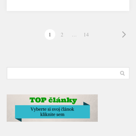
1
2
…
14