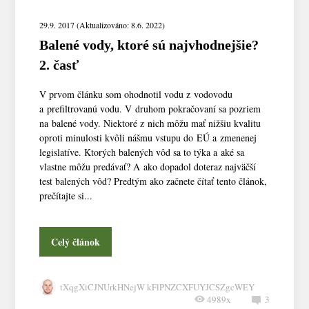
29.9. 2017 (Aktualizováno: 8.6. 2022)
Balené vody, ktoré sú najvhodnejšie?
2. časť
V prvom článku som ohodnotil vodu z vodovodu
a prefiltrovanú vodu. V druhom pokračovaní sa pozriem
na balené vody. Niektoré z nich môžu mať nižšiu kvalitu
oproti minulosti kvôli nášmu vstupu do EÚ a zmenenej
legislatíve. Ktorých balených vôd sa to týka a aké sa
vlastne môžu predávať? A ako dopadol doteraz najväčší
test balených vôd? Predtým ako začnete čítať tento článok,
prečítajte si...
Celý článok
tXqgXiCJNUrkHNejW kFlPNZCXFUYJCSZgcWEY
4989x
3