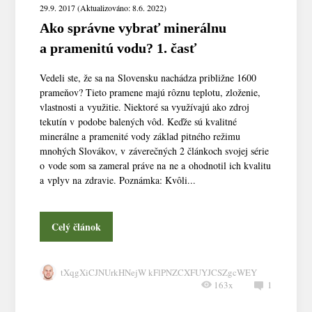
29.9. 2017 (Aktualizováno: 8.6. 2022)
Ako správne vybrať minerálnu
a pramenitú vodu? 1. časť
Vedeli ste, že sa na Slovensku nachádza približne 1600
prameňov? Tieto pramene majú rôznu teplotu, zloženie,
vlastnosti a využitie. Niektoré sa využívajú ako zdroj
tekutín v podobe balených vôd. Keďže sú kvalitné
minerálne a pramenité vody základ pitného režimu
mnohých Slovákov, v záverečných 2 článkoch svojej série
o vode som sa zameral práve na ne a ohodnotil ich kvalitu
a vplyv na zdravie. Poznámka: Kvôli...
Celý článok
tXqgXiCJNUrkHNejW kFlPNZCXFUYJCSZgcWEY
163x
1