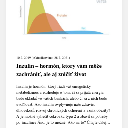
10.2. 2019 (Aktualizováno: 28.7. 2021)
Inzulín – hormón, ktorý vám môže
zachrániť, ale aj zničiť život
Inzulín je hormón, ktorý riadi váš energetický
metabolizmus a rozhoduje o tom, či sa prijatá energia
bude ukladať vo vašich bunkách, alebo či sa z nich bude
uvoľňovať. Ako inzulín ovplyvňuje naše zdravie,
dlhovekosť, rozvoj chronických ochorení a vznik obezity?
A je možné vyliečiť cukrovku typu 2 a zbaviť sa potreby
po inzulíne? Áno, je to možné. Ako na to? Čítajte ďalej…