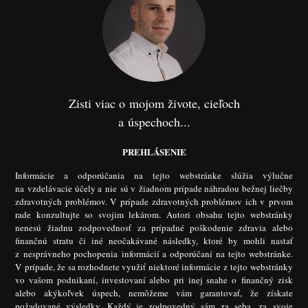
Zisti viac o mojom živote, cieľoch
a úspechoch...
PREHLÁSENIE
Informácie a odporúčania na tejto webstránke slúžia výlučne
na vzdelávacie účely a nie sú v žiadnom prípade náhradou bežnej liečby
zdravotných problémov. V prípade zdravotných problémov ich v prvom
rade konzultujte so svojim lekárom. Autori obsahu tejto webstránky
nenesú žiadnu zodpovednosť za prípadné poškodenie zdravia alebo
finančnú stratu či iné neočakávané následky, ktoré by mohli nastať
z nesprávneho pochopenia informácií a odporúčaní na tejto webstránke.
V prípade, že sa rozhodnete využiť niektoré informácie z tejto webstránky
vo vašom podnikaní, investovaní alebo pri inej snahe o finančný zisk
alebo akýkoľvek úspech, nemôžeme vám garantovať, že získate
požadované výsledky. Každý je zodpovedný sám za seba, za svoje