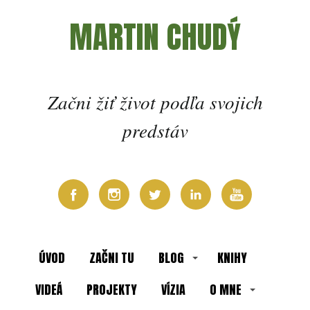
MARTIN CHUDÝ
Začni žiť život podľa svojich
predstáv
ÚVOD
ZAČNI TU
BLOG
KNIHY
VIDEÁ
PROJEKTY
VÍZIA
O MNE