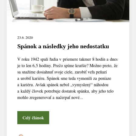
23.6. 2020
Spánok a následky jeho nedostatku
V roku 1942 spali ľudia v priemere takmer 8 hodín a dnes
je to len 6,5 hodiny. Prečo spíme kratšie? Možno preto, že
sa snažíme dosiahnuť svoje ciele, zarobiť veľa peňazí
a urobiť kariéru. Spánok sme teda vymenili za peniaze
a kariéru. Avšak spánok nebol „vymyslený“ náhodou
a každý človek potrebuje dostatok spánku, aby jeho telo
mohlo zregenerovať a načerpať nové...
Celý článok