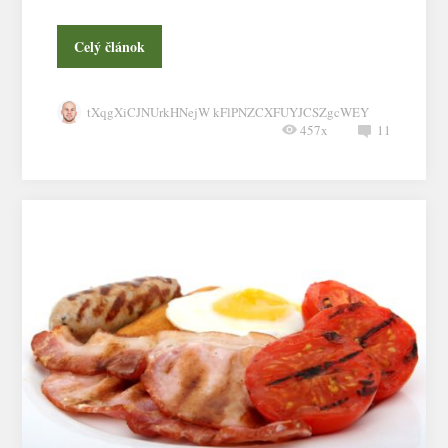
Celý článok
tXqgXiCJNUrkHNejW kFlPNZCXFUYJCSZgcWEY
457x
11