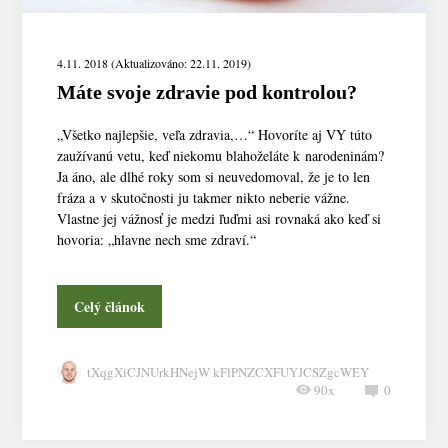
4.11. 2018 (Aktualizováno: 22.11. 2019)
Máte svoje zdravie pod kontrolou?
„Všetko najlepšie, veľa zdravia,…“ Hovoríte aj VY túto
zaužívanú vetu, keď niekomu blahoželáte k narodeninám?
Ja áno, ale dlhé roky som si neuvedomoval, že je to len
fráza a v skutočnosti ju takmer nikto neberie vážne.
Vlastne jej vážnosť je medzi ľuďmi asi rovnaká ako keď si
hovoria: „hlavne nech sme zdraví.“
Celý článok
tXqgXiCJNUrkHNejW kFlPNZCXFUYJCSZgcWEY
90x
0