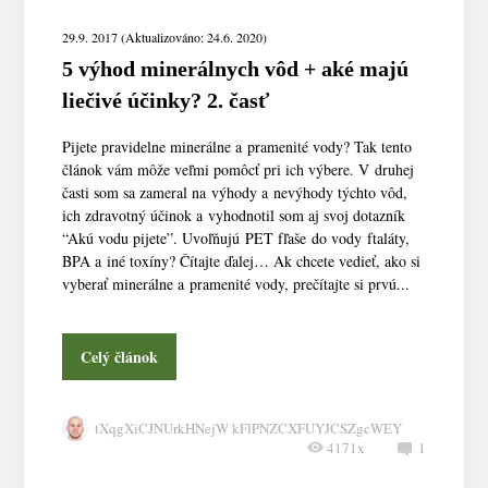
29.9. 2017 (Aktualizováno: 24.6. 2020)
5 výhod minerálnych vôd + aké majú
liečivé účinky? 2. časť
Pijete pravidelne minerálne a pramenité vody? Tak tento
článok vám môže veľmi pomôcť pri ich výbere. V druhej
časti som sa zameral na výhody a nevýhody týchto vôd,
ich zdravotný účinok a vyhodnotil som aj svoj dotazník
“Akú vodu pijete”. Uvoľňujú PET fľaše do vody ftaláty,
BPA a iné toxíny? Čítajte ďalej… Ak chcete vedieť, ako si
vyberať minerálne a pramenité vody, prečítajte si prvú...
Celý článok
tXqgXiCJNUrkHNejW kFlPNZCXFUYJCSZgcWEY
4171x
1