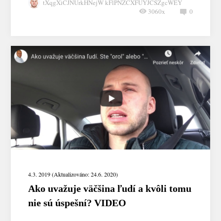
tXqgXiCJNUrkHNejW kFlPNZCXFUYJCSZgcWEY
3060x
0
4.3. 2019 (Aktualizováno: 24.6. 2020)
Ako uvažuje väčšina ľudí a kvôli tomu
nie sú úspešní? VIDEO