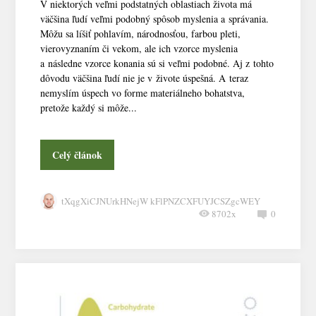
V niektorých veľmi podstatných oblastiach života má
väčšina ľudí veľmi podobný spôsob myslenia a správania.
Môžu sa líšiť pohlavím, národnosťou, farbou pleti,
vierovyznaním či vekom, ale ich vzorce myslenia
a následne vzorce konania sú si veľmi podobné. Aj z tohto
dôvodu väčšina ľudí nie je v živote úspešná. A teraz
nemyslím úspech vo forme materiálneho bohatstva,
pretože každý si môže...
Celý článok
tXqgXiCJNUrkHNejW kFlPNZCXFUYJCSZgcWEY
8702x
0