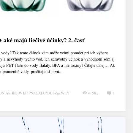
 aké majú liečivé účinky? 2. časť
é vody? Tak tento článok vám môže veľmi pomôcť pri ich výbere.
y a nevýhody týchto vôd, ich zdravotný účinok a vyhodnotil som aj
ujú PET fľaše do vody ftaláty, BPA a iné toxíny? Čítajte ďalej… Ak
a pramenité vody, prečítajte si prvú...
CJNUrkHNejW kFlPNZCXFUYJCSZgcWEY
4158x
1