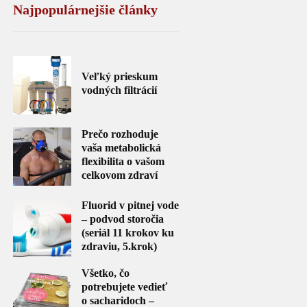
Najpopulárnejšie články
Veľký prieskum
vodných filtrácií
Prečo rozhoduje
vaša metabolická
flexibilita o vašom
celkovom zdraví
Fluorid v pitnej vode
– podvod storočia
(seriál 11 krokov ku
zdraviu, 5.krok)
Všetko, čo
potrebujete vedieť
o sacharidoch –