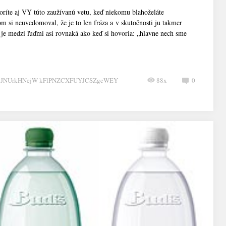
oríte aj VY túto zaužívanú vetu, keď niekomu blahoželáte
m si neuvedomoval, že je to len fráza a v skutočnosti ju takmer
ť je medzi ľuďmi asi rovnaká ako keď si hovoria: „hlavne nech sme
CJNUrkHNejW kFlPNZCXFUYJCSZgcWEY
88x
0