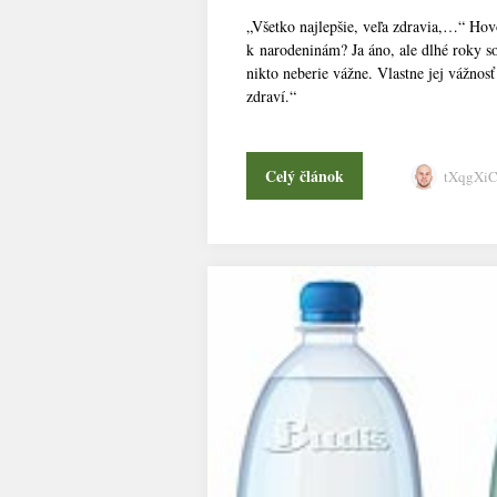
„Všetko najlepšie, veľa zdravia,…“ Hov
k narodeninám? Ja áno, ale dlhé roky so
nikto neberie vážne. Vlastne jej vážnos
zdraví.“
Celý článok
tXqgXi