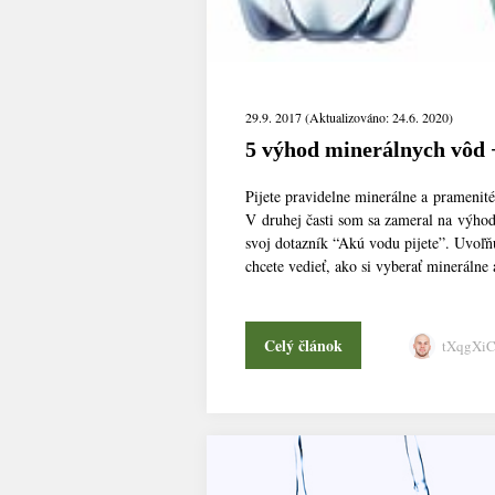
29.9. 2017 (Aktualizováno: 24.6. 2020)
5 výhod minerálnych vôd +
Pijete pravidelne minerálne a pramenit
V druhej časti som sa zameral na výhod
svoj dotazník “Akú vodu pijete”. Uvoľň
chcete vedieť, ako si vyberať minerálne 
Celý článok
tXqgXi