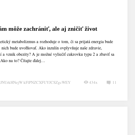
ám môže zachrániť, ale aj zničiť život
getický metabolizmus a rozhoduje o tom, či sa prijatá energia bude
z nich bude uvoľňovať. Ako inzulín ovplyvňuje naše zdravie,
í a vznik obezity? A je možné vyliečiť cukrovku typu 2 a zbaviť sa
 Ako na to? Čítajte ďalej…
CJNUrkHNejW kFlPNZCXFUYJCSZgcWEY
434x
11