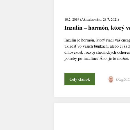
10.2. 2019 (Aktualizováno: 28.7. 2021)
Inzulín – hormón, ktorý v
Inzulín je hormón, ktorý riadi váš ener
ukladať vo vašich bunkách, alebo či sa 
dlhovekosť, rozvoj chronických ochoren
potreby po inzulíne? Áno, je to možné.
Celý článok
tXqgXi