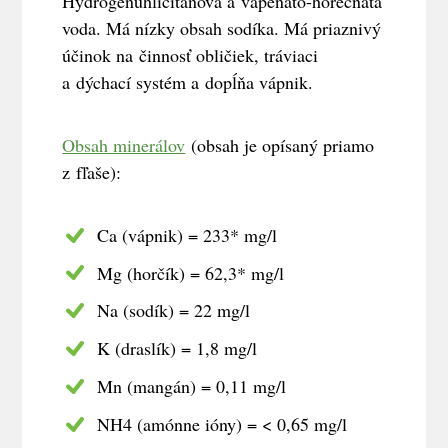
Hydrogénuhličitanová a vápenato-horečnatá
voda. Má nízky obsah sodíka. Má priaznivý
účinok na činnosť obličiek, tráviaci
a dýchací systém a dopĺňa vápnik.
Obsah minerálov
(obsah je opísaný priamo
z fľaše):
Ca (vápnik) = 233* mg/l
Mg (horčík) = 62,3* mg/l
Na (sodík) = 22 mg/l
K (draslík) = 1,8 mg/l
Mn (mangán) = 0,11 mg/l
NH4 (amónne ióny) = < 0,65 mg/l