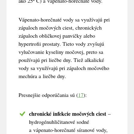
ako 25º C) a vápenato-horečnaté vody.
Vápenato-horečnaté vody sa využívajú pri
zápaloch močových ciest, chronických
zápaloch obličkovej panvičky alebo
hypertrofii prostaty. Tieto vody zvyšujú
vylučovanie kyseliny močovej, preto sa
používajú pri liečbe dny. Tiež alkalické
vody sa využívajú pri zápaloch močového
mechúra a liečbe dny.
Presnejšie odporúčania sú (
17
):
chronické infekcie močových ciest
–
hydrogénuhličitanové sodné
a vápenato-horečnaté síranové vody,