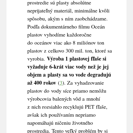
prostredie sú plasty absolútne
neprijateľný materiál, minimálne kvôli
spôsobu, akým s ním zaobchádzame.
Podľa dokumentárneho filmu Oceán
plastov vyhodíme každoročne
do oceánov viac ako 8 miliónov ton
plastov z celkovo 300 mil. ton, ktoré sa
Výroba 1 plastovej fľaše si
vyrobia.
vyžaduje 6-krát viac vody než je jej
objem a plasty sa vo vode degradujú
až 400 rokov
(
3
). Za vyhadzovanie
plastov do vody síce priamo nemôžu
výrobcovia balených vôd a mnohí
z nich rozsiahlo recyklujú PET fľaše,
avšak ich používaním nepriamo
napomáhajú ničeniu životného
prostredia. Tento veľký problém by si