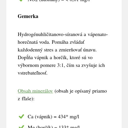
Gemerka
Hydrogénuhličitanovo-síranová a vápenato-
horečnatá voda. Pomáha zvládať
každodenný stres a zmierňovať únavu.
Dopĺňa vápnik a horčík, ktoré sú vo
výbornom pomere 3:1, čím sa zvyšuje ich
vstrebateľnosť.
Obsah minerálov
(obsah je opísaný priamo
z fľaše):
Ca (vápnik) = 434* mg/l
Mg (horčík) = 133* mg/l