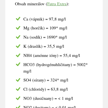
Obsah minerálov (
Fatra Extra
):
Ca (vápnik) = 97,8 mg/l
Mg (horčík) = 109* mg/l
Na (sodík) = 1690* mg/l
K (draslík) = 35,5 mg/l
NH4 (amónne ióny) = 55,4 mg/l
HCO3 (hydrogénuhličitany) = 5002*
mg/l
SO4 (sírany) = 324* mg/l
Cl (chloridy) = 63,8 mg/l
NO3 (dusičnany) = < 1 mg/l
NO2 (dusitany) = < 0,01 mg/l