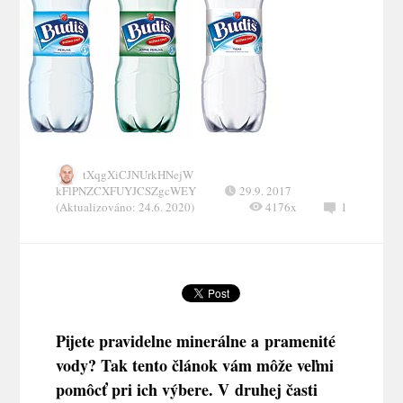
tXqgXiCJNUrkHNejW
kFlPNZCXFUYJCSZgcWEY
29.9. 2017
(Aktualizováno: 24.6. 2020)
4176x
1
Pijete pravidelne minerálne a pramenité
vody? Tak tento článok vám môže veľmi
pomôcť pri ich výbere. V druhej časti