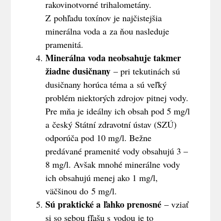
rakovinotvorné trihalometány.
Z pohľadu toxínov je najčistejšia
minerálna voda a za ňou nasleduje
pramenitá.
Minerálna voda neobsahuje takmer
žiadne dusičnany
– pri tekutinách sú
dusičnany horúca téma a sú veľký
problém niektorých zdrojov pitnej vody.
Pre mňa je ideálny ich obsah pod 5 mg/l
a český Státní zdravotní ústav (SZÚ)
odporúča pod 10 mg/l. Bežne
predávané pramenité vody obsahujú 3 –
8 mg/l. Avšak mnohé minerálne vody
ich obsahujú menej ako 1 mg/l,
väčšinou do 5 mg/l.
Sú praktické a ľahko prenosné
– vziať
si so sebou fľašu s vodou je to