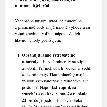
a pramenitých vôd
Všeobecne musím uznať, že minerálne
a pramenité vody majú mnohé výhody a sú
veľmi vhodnou voľbou nápoja. Za ich
hlavné výhody považujem:
Obsahujú ľahko vstrebateľné
minerály
– hlavné minerály sú vápnik
a horčík. Pri niektorých vodách aj sodík
a iné minerály. Tieto minerály majú
vysokú vstrebateľnosť a vstrebávajú sa
vápnik sa
postupne. Napríklad
vstrebáva do krvi v množstve okolo
22 %
, čo je podobné ako z mlieka
(
1
,
2
). V prípade horčíka to môže byť