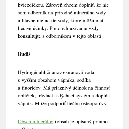
hviezdičkou. Zároveň chcem doplniť, že nie
som odborník na prírodné minerálne vody
a hlavne nie na tie vody, ktoré môžu mať
liečivé účinky. Preto ich užívanie vždy
konzultujte s odborníkom v tejto oblasti.
Budiš
Hydrogénuhličitanovo-síranová voda
s vyšším obsahom vápnika, sodíka
a fluoridov. Má priaznivý účinok na činnosť
obličiek, tráviaci a dýchací systém a dopĺňa
vápnik. Môže podporiť liečbu osteoporózy.
Obsah minerálov
(obsah je opísaný priamo
z fľaše):