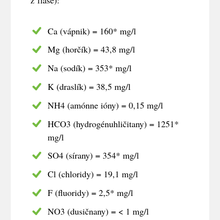
Ca (vápnik) = 160* mg/l
Mg (horčík) = 43,8 mg/l
Na (sodík) = 353* mg/l
K (draslík) = 38,5 mg/l
NH4 (amónne ióny) = 0,15 mg/l
HCO3 (hydrogénuhličitany) = 1251*
mg/l
SO4 (sírany) = 354* mg/l
Cl (chloridy) = 19,1 mg/l
F (fluoridy) = 2,5* mg/l
NO3 (dusičnany) = < 1 mg/l