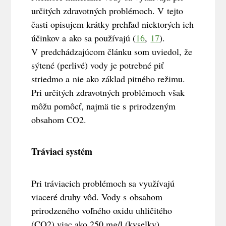
určitých zdravotných problémoch. V tejto
časti opisujem krátky prehľad niektorých ich
účinkov a ako sa používajú (
16
,
17
).
V predchádzajúcom článku som uviedol, že
sýtené (perlivé) vody je potrebné piť
striedmo a nie ako základ pitného režimu.
Pri určitých zdravotných problémoch však
môžu pomôcť, najmä tie s prirodzeným
obsahom CO2.
Tráviaci systém
Pri tráviacich problémoch sa využívajú
viaceré druhy vôd. Vody s obsahom
prirodzeného voľného oxidu uhličitého
(CO2) viac ako 250 mg/l (kyselky)