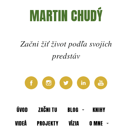
MARTIN CHUDÝ
Začni žiť život podľa svojich
predstáv
ÚVOD
ZAČNI TU
BLOG
KNIHY
VIDEÁ
PROJEKTY
VÍZIA
O MNE