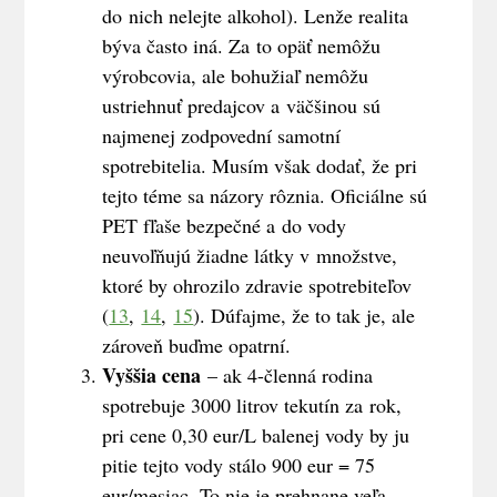
do nich nelejte alkohol). Lenže realita
býva často iná. Za to opäť nemôžu
výrobcovia, ale bohužiaľ nemôžu
ustriehnuť predajcov a väčšinou sú
najmenej zodpovední samotní
spotrebitelia. Musím však dodať, že pri
tejto téme sa názory rôznia. Oficiálne sú
PET fľaše bezpečné a do vody
neuvoľňujú žiadne látky v množstve,
ktoré by ohrozilo zdravie spotrebiteľov
(
13
,
14
,
15
). Dúfajme, že to tak je, ale
zároveň buďme opatrní.
Vyššia cena
– ak 4-členná rodina
spotrebuje 3000 litrov tekutín za rok,
pri cene 0,30 eur/L balenej vody by ju
pitie tejto vody stálo 900 eur = 75
eur/mesiac. To nie je prehnane veľa,