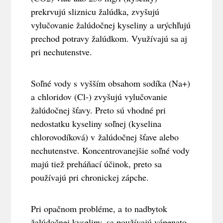
prekrvujú sliznicu žalúdka, zvyšujú
vylučovanie žalúdočnej kyseliny a urýchľujú
prechod potravy žalúdkom. Využívajú sa aj
pri nechutenstve.
Soľné vody s vyšším obsahom sodíka (Na+)
a chloridov (Cl-) zvyšujú vylučovanie
žalúdočnej šťavy. Preto sú vhodné pri
nedostatku kyseliny soľnej (kyselina
chlorovodíková) v žalúdočnej šťave alebo
nechutenstve. Koncentrovanejšie soľné vody
majú tiež preháňací účinok, preto sa
používajú pri chronickej zápche.
Pri opačnom probléme, a to nadbytok
žalúdočnej kyseliny, sa používajú vápenato-