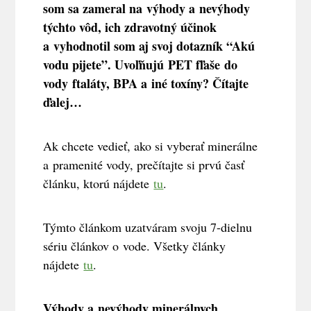
som sa zameral na výhody a nevýhody
týchto vôd, ich zdravotný účinok
a vyhodnotil som aj svoj dotazník “Akú
vodu pijete”. Uvoľňujú
PET fľaše do
vody
ftaláty, BPA a iné toxíny? Čítajte
ďalej…
Ak chcete vedieť, ako si vyberať minerálne
a pramenité vody, prečítajte si prvú časť
článku, ktorú nájdete
tu
.
Týmto článkom uzatváram svoju 7-dielnu
sériu článkov o vode. Všetky články
nájdete
tu
.
Výhody a nevýhody minerálnych