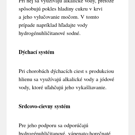
Pri nej sa využívajú alkalické vody, pretože
spôsobujú pokles hladiny cukru v krvi
a jeho vylučovanie močom. V tomto
prípade napríklad hľadajte vody
hydrogénuhličitanové sodné.
Dýchací systém
Pri chorobách dýchacích ciest s produkciou
hlienu sa využívajú alkalické vody a jódové
vody, ktoré uľahčujú jeho vykašliavanie.
Srdcovo-cievny systém
Pre jeho podporu sa odporúčajú
hydrogénuhličitanové, vápenato-horečnaté