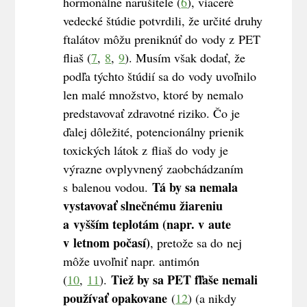
hormonálne narušitele (
6
), viaceré
vedecké štúdie potvrdili, že určité druhy
ftalátov môžu preniknúť do vody z PET
fliaš (
7
,
8
,
9
). Musím však dodať, že
podľa týchto štúdií sa do vody uvoľnilo
len malé množstvo, ktoré by nemalo
predstavovať zdravotné riziko. Čo je
ďalej dôležité, potencionálny prienik
toxických látok z fliaš do vody je
výrazne ovplyvnený zaobchádzaním
Tá by sa nemala
s balenou vodou.
vystavovať slnečnému žiareniu
a vyšším teplotám (napr. v aute
v letnom počasí)
, pretože sa do nej
môže uvoľniť napr. antimón
Tiež by sa PET fľaše nemali
(
10
,
11
).
používať opakovane
(
12
) (a nikdy