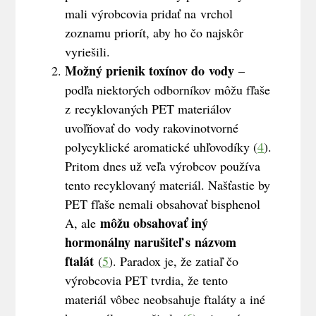
mali výrobcovia pridať na vrchol
zoznamu priorít, aby ho čo najskôr
vyriešili.
Možný prienik toxínov do vody
–
podľa niektorých odborníkov môžu fľaše
z recyklovaných PET materiálov
uvoľňovať do vody rakovinotvorné
polycyklické aromatické uhľovodíky (
4
).
Pritom dnes už veľa výrobcov používa
tento recyklovaný materiál. Našťastie by
PET fľaše nemali obsahovať bisphenol
môžu obsahovať iný
A, ale
hormonálny narušiteľ s názvom
ftalát
(
5
). Paradox je, že zatiaľ čo
výrobcovia PET tvrdia, že tento
materiál vôbec neobsahuje ftaláty a iné