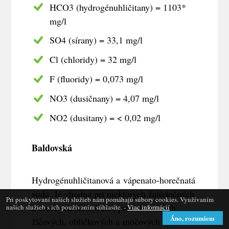
HCO3 (hydrogénuhličitany) = 1103*
mg/l
SO4 (sírany) = 33,1 mg/l
Cl (chloridy) = 32 mg/l
F (fluoridy) = 0,073 mg/l
NO3 (dusičnany) = 4,07 mg/l
NO2 (dusitany) = < 0,02 mg/l
Baldovská
Hydrogénuhličitanová a vápenato-horečnatá
voda. Je vhodná pri niektorých žalúdočných
Pri poskytovaní našich služieb nám pomáhajú súbory cookies. Využívaním
a črevných chorobách, pri ochoreniach
našich služieb s ich používaním súhlasíte. -
Viac informácií
Áno, rozumiem
žlčových, obličkových a močových ciest