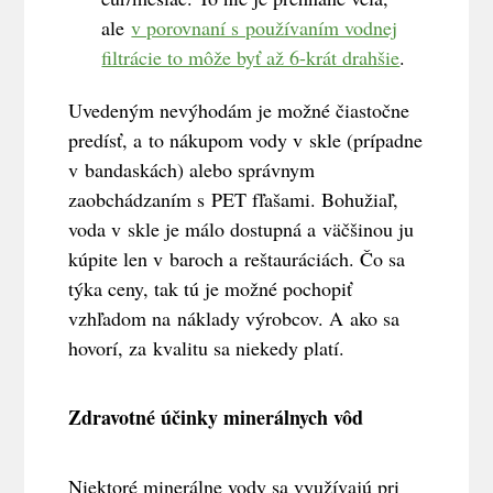
ale
v porovnaní s používaním vodnej
filtrácie to môže byť až 6-krát drahšie
.
Uvedeným nevýhodám je možné čiastočne
predísť, a to nákupom vody v skle (prípadne
v bandaskách) alebo správnym
zaobchádzaním s PET fľašami. Bohužiaľ,
voda v skle je málo dostupná a väčšinou ju
kúpite len v baroch a reštauráciách. Čo sa
týka ceny, tak tú je možné pochopiť
vzhľadom na náklady výrobcov. A ako sa
hovorí, za kvalitu sa niekedy platí.
Zdravotné účinky minerálnych vôd
Niektoré minerálne vody sa využívajú pri