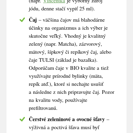
(napr.
Vincentka
je výborný zdroj
jódu, denne stačí vypiť 25 ml).
Čaj
– väčšina čajov má blahodárne
účinky na organizmus a ich výber je
skutočne veľký. Vhodný je kvalitný
zelený (napr. Matcha), zázvorový,
mätový, šípkový či repíkový čaj, alebo
čaje TULSI (základ je bazalka).
Odporúčam čaje v BIO kvalite a tiež
využívajte prírodné bylinky (mäta,
repík atď.), ktoré si nechajte usušiť
a následne z nich pripravujte čaj. Pozor
na kvalitu vody, používajte
prefiltrovanú.
Čerstvé zeleninové a ovocné šťavy
–
výživná a poctivá šťava musí byť