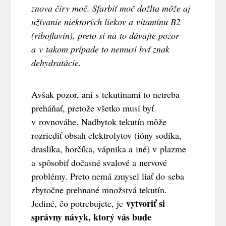
znova číry moč. Sfarbiť moč dožlta môže aj
užívanie niektorých liekov a vitamínu B2
(riboflavín), preto si na to dávajte pozor
a v takom prípade to nemusí byť znak
dehydratácie.
Avšak pozor, ani s tekutinami to netreba
preháňať, pretože všetko musí byť
v rovnováhe. Nadbytok tekutín môže
rozriediť obsah elektrolytov (ióny sodíka,
draslíka, horčíka, vápnika a iné) v plazme
a spôsobiť dočasné svalové a nervové
problémy. Preto nemá zmysel liať do seba
zbytočne prehnané množstvá tekutín.
vytvoriť si
Jediné, čo potrebujete, je
správny návyk, ktorý vás bude