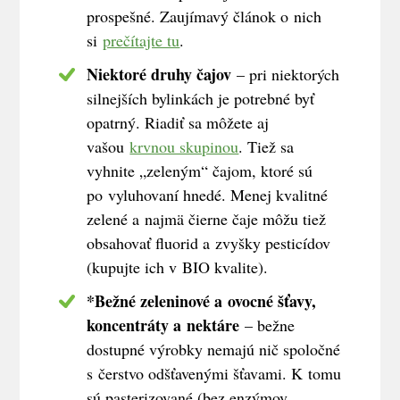
prospešné. Zaujímavý článok o nich
si
prečítajte tu
.
Niektoré druhy čajov
– pri niektorých
silnejších bylinkách je potrebné byť
opatrný. Riadiť sa môžete aj
vašou
krvnou skupinou
. Tiež sa
vyhnite „zeleným“ čajom, ktoré sú
po vyluhovaní hnedé. Menej kvalitné
zelené a najmä čierne čaje môžu tiež
obsahovať fluorid a zvyšky pesticídov
(kupujte ich v BIO kvalite).
*Bežné zeleninové a ovocné šťavy,
koncentráty a nektáre
– bežne
dostupné výrobky nemajú nič spoločné
s čerstvo odšťavenými šťavami. K tomu
sú pasterizované (bez enzýmov,