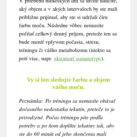
V priebehu niekoľkých dní sa určite naučíte,
aký objem a v akých intervaloch by ste mali
približne prijímať, aby ste si udržali číru
farbu moču. Následne vôbec nemusíte
počítať celkový denný príjem, pretože ten sa
bude meniť vplyvom počasia, stresu,
tréningu či vášho metabolizmu (niekto sa
potí viac, napr.
ektomorf somatotypy
).
Vy si len sledujte farbu a objem
vášho moču.
Poznámka:
Po tréningu sa nemusíte obávať
dočasného nedostatku tekutín, pretože to je
prirodzené. Počas tréningu pite podľa
potreby a po ňom doplňte tekutiny tak, aby
ste do 60 minút od jeho skončenia mali