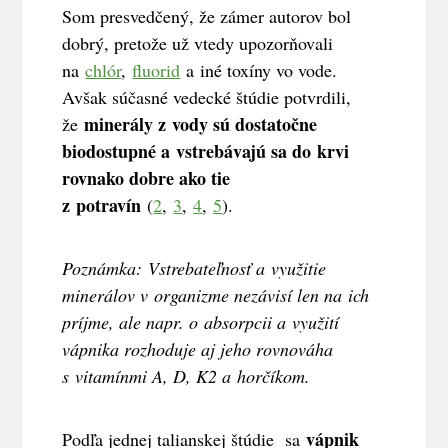
Som presvedčený, že zámer autorov bol
dobrý, pretože už vtedy upozorňovali
na
chlór
,
fluorid
a iné toxíny vo vode.
Avšak súčasné vedecké štúdie potvrdili,
minerály z vody sú dostatočne
že
biodostupné a vstrebávajú sa do krvi
rovnako dobre ako tie
z potravín
(
2
,
3
,
4
,
5
).
Poznámka:
Vstrebateľnosť a využitie
minerálov v organizme nezávisí len na ich
príjme, ale napr. o absorpcii a využití
vápnika rozhoduje aj jeho rovnováha
s vitamínmi A, D, K2 a horčíkom.
vápnik
Podľa jednej talianskej štúdie sa