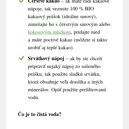
Čerstvé kakao
– ak máte radi kakaové
nápoje, tak vezmite 100 % BIO
kakaový prášok (ideálne surový),
zmiešajte ho s čerstvým surovým alebo
kokosovým mliekom
, pridajte med
a máte poctivé kakao (môžete si takto
urobiť aj teplé kakao).
Srvátkový nápoj
– ak by ste chceli
pripraviť nejaký nápoj zo sušeného
prášku, tak použite sladkú srvátku,
ktorá obsahuje veľa draslíka a iných
minerálov. Opäť použite prefiltrovanú
vodu.
Čo je to čistá voda?