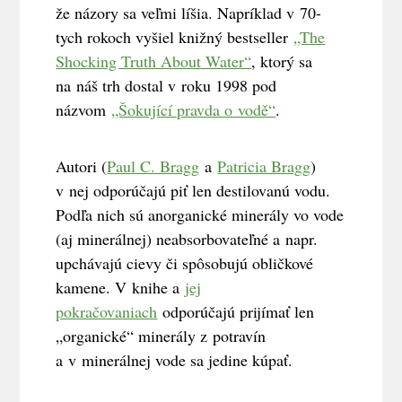
že názory sa veľmi líšia. Napríklad v 70-
tych rokoch vyšiel knižný bestseller
„The
Shocking Truth About Water“
, ktorý sa
na náš trh dostal v roku 1998 pod
názvom
„Šokující pravda o vodě“
.
Autori (
Paul C. Bragg
a
Patricia Bragg
)
v nej odporúčajú piť len destilovanú vodu.
Podľa nich sú anorganické minerály vo vode
(aj minerálnej) neabsorbovateľné a napr.
upchávajú cievy či spôsobujú obličkové
kamene. V knihe a
jej
pokračovaniach
odporúčajú prijímať len
„organické“ minerály z potravín
a v minerálnej vode sa jedine kúpať.