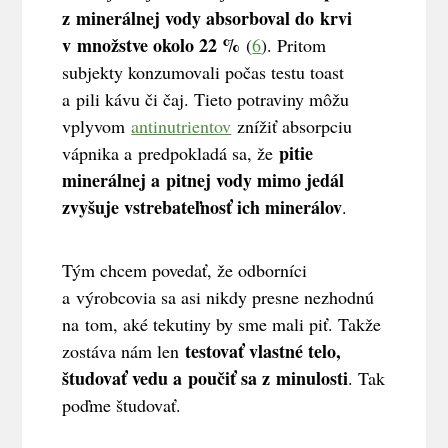
z minerálnej vody absorboval do krvi
v množstve okolo 22 %
(
6
). Pritom
subjekty konzumovali počas testu toast
a pili kávu či čaj. Tieto potraviny môžu
vplyvom
antinutrientov
znížiť absorpciu
pitie
vápnika a predpokladá sa, že
minerálnej a pitnej vody mimo jedál
zvyšuje vstrebateľnosť ich minerálov
.
Tým chcem povedať, že odborníci
a výrobcovia sa asi nikdy presne nezhodnú
na tom, aké tekutiny by sme mali piť. Takže
testovať vlastné telo,
zostáva nám len
študovať vedu a poučiť sa z minulosti
. Tak
poďme študovať.