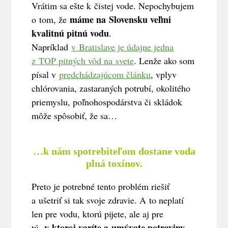
Vrátim sa ešte k čistej vode. Nepochybujem
máme na Slovensku veľmi
o tom, že
kvalitnú pitnú vodu
.
Napríklad
v Bratislave je údajne jedna
z TOP pitných vôd na svete
. Lenže ako som
písal v
predchádzajúcom článku
, vplyv
chlórovania, zastaraných potrubí, okolitého
priemyslu, poľnohospodárstva či skládok
môže spôsobiť, že sa…
…k nám spotrebiteľom dostane voda
plná toxínov
.
Preto je potrebné tento problém riešiť
a ušetriť si tak svoje zdravie. A to neplatí
len pre vodu, ktorú pijete, ale aj pre
v ktorej varíte a umývate potraviny
tú,