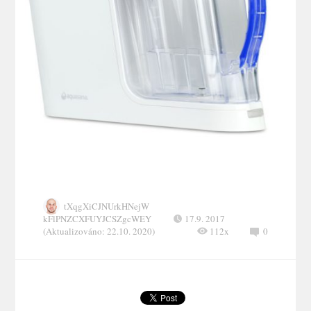
tXqgXiCJNUrkHNejW
kFlPNZCXFUYJCSZgcWEY
17.9. 2017
(Aktualizováno: 22.10. 2020)
112x
0