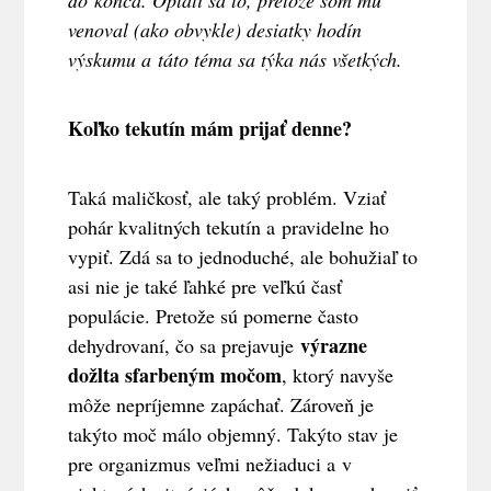
do konca. Oplatí sa to, pretože som mu
venoval (ako obvykle) desiatky hodín
výskumu a táto téma sa týka nás všetkých.
Koľko tekutín mám prijať denne?
Taká maličkosť, ale taký problém. Vziať
pohár kvalitných tekutín a pravidelne ho
vypiť. Zdá sa to jednoduché, ale bohužiaľ to
asi nie je také ľahké pre veľkú časť
populácie. Pretože sú pomerne často
výrazne
dehydrovaní, čo sa prejavuje
dožlta sfarbeným močom
, ktorý navyše
môže nepríjemne zapáchať. Zároveň je
takýto moč málo objemný. Takýto stav je
pre organizmus veľmi nežiaduci a v