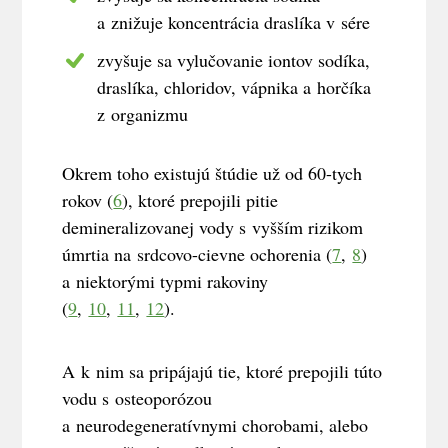
a znižuje koncentrácia draslíka v sére
zvyšuje sa vylučovanie iontov sodíka,
draslíka, chloridov, vápnika a horčíka
z organizmu
Okrem toho existujú štúdie už od 60-tych
rokov (
6
), ktoré prepojili pitie
demineralizovanej vody s vyšším rizikom
úmrtia na srdcovo-cievne ochorenia (
7
,
8
)
a niektorými typmi rakoviny
(
9
,
10
,
11
,
12
).
A k nim sa pripájajú tie, ktoré prepojili túto
vodu s
osteoporózou
a neurodegeneratívnymi chorobami, alebo