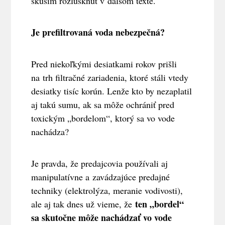
skúsim rozlúsknuť v ďalšom texte.
Je prefiltrovaná voda nebezpečná?
Pred niekoľkými desiatkami rokov prišli
na trh filtračné zariadenia, ktoré stáli vtedy
desiatky tisíc korún. Lenže kto by nezaplatil
aj takú sumu, ak sa môže ochrániť pred
toxickým „bordelom“, ktorý sa vo vode
nachádza?
Je pravda, že predajcovia používali aj
manipulatívne a zavádzajúce predajné
techniky (elektrolýza, meranie vodivosti),
ten „bordel“
ale aj tak dnes už vieme, že
sa skutočne môže nachádzať vo vode