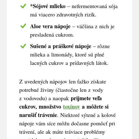
*Sójové mlieko
– nefermentovaná sója
má viacero zdravotných rizík.
Aloe vera nápoje
– väčšina z nich je
presladená cukrom.
Sušené a práškové nápoje
– rôzne
mlieka a limonády, ktoré sú plné
lacných cukrov a prídavných látok.
Z uvedených nápojov len ťažko získate
potrebné živiny (čiastočne len z vody
prijmete veľa
z vodovodu) a naopak
cukrov, množstvo
toxínov
a môžete si
narušiť trávenie
. Niektoré sýtené a kolové
nápoje vám síce môžu dočasne pomôcť pri
trávení, ale ak máte tráviace problémy