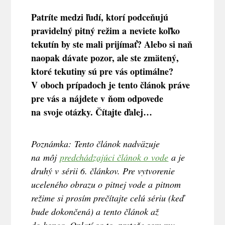
Patríte medzi ľudí, ktorí podceňujú
pravidelný pitný režim a neviete koľko
tekutín by ste mali prijímať? Alebo si naň
naopak dávate pozor, ale ste zmätený,
ktoré tekutiny sú pre vás optimálne?
V oboch prípadoch je tento článok práve
pre vás a nájdete v ňom odpovede
na svoje otázky. Čítajte ďalej…
Poznámka:
Tento článok nadväzuje
na môj
predchádzajúci článok o vode
a je
druhý v sérii 6. článkov. Pre vytvorenie
uceleného obrazu o pitnej vode a pitnom
režime si prosím prečítajte celú sériu (keď
bude dokončená) a tento článok až