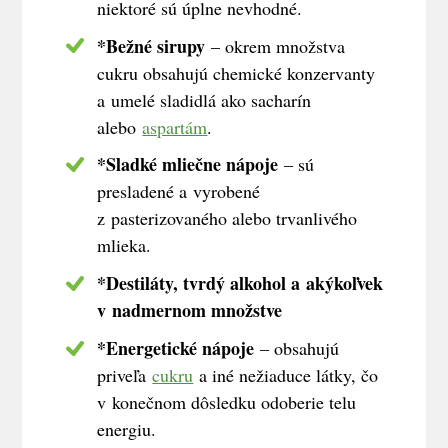
niektoré sú úplne nevhodné.
*Bežné sirupy
– okrem množstva
cukru obsahujú chemické konzervanty
a umelé sladidlá ako sacharín
alebo
aspartám
.
*Sladké mliečne nápoje
– sú
presladené a vyrobené
z pasterizovaného alebo trvanlivého
mlieka.
*Destiláty, tvrdý alkohol a akýkoľvek
v nadmernom množstve
*Energetické nápoje
– obsahujú
priveľa
cukru
a iné nežiaduce látky, čo
v konečnom dôsledku odoberie telu
energiu.