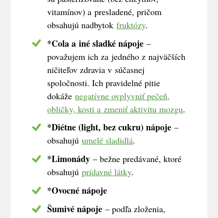
vitamínov) a presladené, pričom
obsahujú nadbytok
fruktózy
.
*Cola a iné sladké nápoje
–
považujem ich za jedného z najväčších
ničiteľov zdravia v súčasnej
spoločnosti. Ich pravidelné pitie
dokáže
negatívne ovplyvniť pečeň,
obličky, kosti a zmeniť aktivitu mozgu
.
*Diétne (light, bez cukru) nápoje
–
obsahujú
umelé sladidlá
.
*Limonády
– bežne predávané, ktoré
obsahujú
prídavné látky
.
*Ovocné nápoje
Šumivé nápoje
– podľa zloženia,