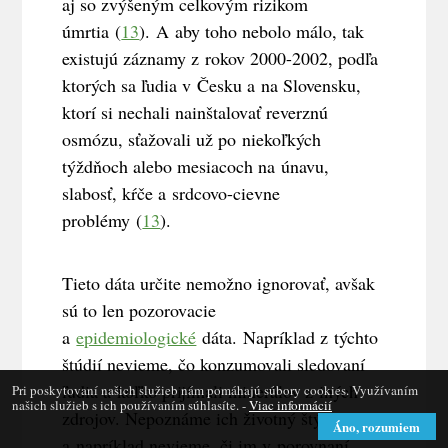
aj so zvýšeným celkovým rizikom
úmrtia
(
13
).
A aby toho nebolo málo, tak
existujú záznamy z rokov 2000-2002, podľa
ktorých sa ľudia v Česku a na Slovensku,
ktorí si nechali nainštalovať reverznú
osmózu, sťažovali už po niekoľkých
týždňoch alebo mesiacoch na únavu,
slabosť, kŕče a srdcovo-cievne
problémy
(
13
).
Tieto dáta určite nemožno ignorovať, avšak
sú to len pozorovacie
a
epidemiologické
dáta. Napríklad z týchto
štúdií nevieme, čo konzumovali sledovaní
ľudia a koľko prijímali minerálov z iných
Pri poskytovaní našich služieb nám pomáhajú súbory cookies. Využívaním
našich služieb s ich používaním súhlasíte. -
Viac informácií
zdrojov. Nepoznáme ich životný štýl
Áno, rozumiem
a napríklad nevieme, či im v porovnaní