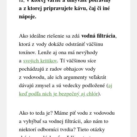
a z ktorej pripravujete kávu, čaj či iné
nápoje.
vodná filtrácia
Ako ideálne riešenie sa zdá
,
ktorá z vody dokáže odstrániť väčšinu
toxínov. Lenže aj ona má nevýhody
a
svojich kritikov
. Tí väčšinou síce
pochádzajú z radov obhajcov vody
z vodovodu, ale ich argumenty veľakrát
dávajú zmysel a sú vedecky podložené (
aj
keď podľa nich je bezpečný aj chlór
).
Ako to teda je? Máme piť vodu z vodovodu
a vyhýbať sa vodnej filtrácii, ako nám to
niektorí odborníci tvrdia? Tieto otázky