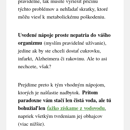
pravidelne, tak musíte vyriešiť príčinu
týchto problémov a nehľadať skratky, ktoré
môžu viesť k metabolickému poškodeniu.
Uvedené nápoje proste nepatria do vášho
organizmu
(myslím pravidelné užívanie),
jedine ak by ste chceli dostať cukrovku,
infarkt, Alzheimera či rakovinu. Ale to asi
nechcete, však?
Prejdime preto k tým vhodným nápojom,
Pritom
ktorých je našťastie nadbytok.
paradoxne vám stačí len čistá voda, ale tú
bohužiaľ len
ťažko získame z vodovodu
,
napriek všetkým tvrdeniam jej obhajcov
(viac nižšie).