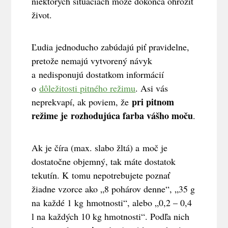
niektorých situáciách môže dokonca ohroziť
život.
Ľudia jednoducho zabúdajú piť pravidelne,
pretože nemajú vytvorený návyk
a nedisponujú dostatkom informácií
o
dôležitosti pitného režimu
. Asi vás
pri pitnom
neprekvapí, ak poviem, že
režime je
rozhodujúca farba vášho moču
.
Ak je číra (max. slabo žltá) a moč je
dostatočne objemný, tak máte dostatok
tekutín. K tomu nepotrebujete poznať
žiadne vzorce ako „8 pohárov denne“, „35 g
na každé 1 kg hmotnosti“, alebo „0,2 – 0,4
l na každých 10 kg hmotnosti“. Podľa nich