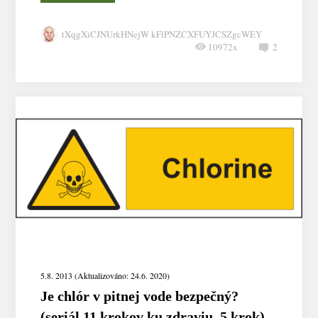
tXqgXiCJNUrkHNejW kFlPNZCXFUYJCSZgcWEY
10972x
2
5.8. 2013 (Aktualizováno: 24.6. 2020)
Je chlór v pitnej vode bezpečný?
(seriál 11 krokov ku zdraviu, 5.krok)