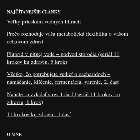
NAJČÍTANEJŠIE ČLÁNKY
Veľký prieskum vodných filtrácií
Prečo rozhoduje vaša metabolická flexibilita o vašom
celkovom zdraví
Fluorid v pitnej vode – podvod storočia (seriál 11
krokov ku zdraviu, 5.krok)
Všetko, čo potrebujete vedieť o sacharidoch –
namáčanie, klíčenie, fermentácia, varenie, 2. časť
Naučte sa zvládať stres 1.časť (seriál 11 krokov ku
zdraviu, 6.krok)
11 krokov ku zdraviu, 1.časť
O MNE