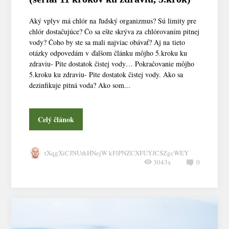
Aký vplyv má chlór na ľudský organizmus? Sú limity pre
chlór dostačujúce? Čo sa ešte skrýva za chlórovaním pitnej
vody? Čoho by ste sa mali najviac obávať? Aj na tieto
otázky odpovedám v ďalšom článku môjho 5.kroku ku
zdraviu- Pite dostatok čistej vody… Pokračovanie môjho
5.kroku ku zdraviu- Pite dostatok čistej vody. Ako sa
dezinfikuje pitná voda? Ako som...
Celý článok
tXqgXiCJNUrkHNejW kFlPNZCXFUYJCSZgcWEY
3043x
0