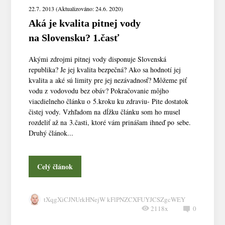
22.7. 2013 (Aktualizováno: 24.6. 2020)
Aká je kvalita pitnej vody
na Slovensku? 1.časť
Akými zdrojmi pitnej vody disponuje Slovenská
republika? Je jej kvalita bezpečná? Ako sa hodnotí jej
kvalita a aké sú limity pre jej nezávadnosť? Môžeme piť
vodu z vodovodu bez obáv? Pokračovanie môjho
viacdielneho článku o 5.kroku ku zdraviu- Pite dostatok
čistej vody. Vzhľadom na dĺžku článku som ho musel
rozdeliť až na 3.časti, ktoré vám prinášam ihneď po sebe.
Druhý článok...
Celý článok
tXqgXiCJNUrkHNejW kFlPNZCXFUYJCSZgcWEY
2118x
0