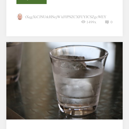
tXqgXiCJNUrkHNejW kFlPNZCXFUYJCSZgcWEY
1499x
0