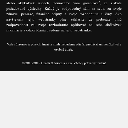
alebo akýkoľvek úspech, nemôžeme vám garantovať, že získate
požadované výsledky. Každý je zodpovedný sám za seba, za svoje
zdravie, peniaze, finančné príjmy a svoje rozhodnutia a činy. Ako
návštevník tejto webstránky plne súhlasíte, že preberáte plnú
zodpovednosť za svoje rozhodnutie aplikovať na sebe akékoľvek
informácie a odporúčania uvedené na tejto webstránke.
Vaše súkromie je plne chránené a nikdy nebudeme zdieľať, predávať ani ponúkať vaše
osobné údaje.
© 2015-2018 Health & Success s.r.o. Všetky práva vyhradené