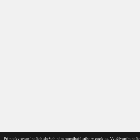
Pri poskytovaní našich služieb nám pomáhajú súbory cookies. Využívaním našic