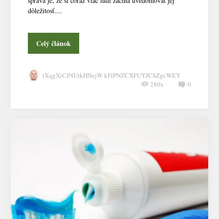
správa je, že si čoraz viac ľudí začína uvedomovať jej
dôležitosť....
Celý článok
tXqgXiCJNUrkHNejW kFlPNZCXFUYJCSZgcWEY
280x
0