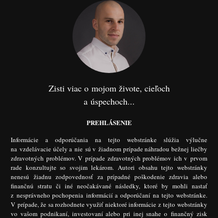
Zisti viac o mojom živote, cieľoch
a úspechoch...
PREHLÁSENIE
Informácie a odporúčania na tejto webstránke slúžia výlučne
na vzdelávacie účely a nie sú v žiadnom prípade náhradou bežnej liečby
zdravotných problémov. V prípade zdravotných problémov ich v prvom
rade konzultujte so svojim lekárom. Autori obsahu tejto webstránky
nenesú žiadnu zodpovednosť za prípadné poškodenie zdravia alebo
finančnú stratu či iné neočakávané následky, ktoré by mohli nastať
z nesprávneho pochopenia informácií a odporúčaní na tejto webstránke.
V prípade, že sa rozhodnete využiť niektoré informácie z tejto webstránky
vo vašom podnikaní, investovaní alebo pri inej snahe o finančný zisk