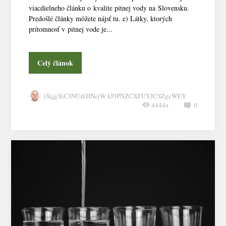
viacdielneho článku o kvalite pitnej vody na Slovensku.
Predošlé články môžete nájsť tu. e) Látky, ktorých
prítomnosť v pitnej vode je...
Celý článok
tXqgXiCJNUrkHNejW kFlPNZCXFUYJCSZgcWEY
4444x
0