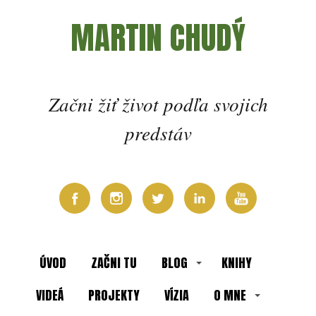
MARTIN CHUDÝ
Začni žiť život podľa svojich
predstáv
ÚVOD
ZAČNI TU
BLOG
KNIHY
VIDEÁ
PROJEKTY
VÍZIA
O MNE