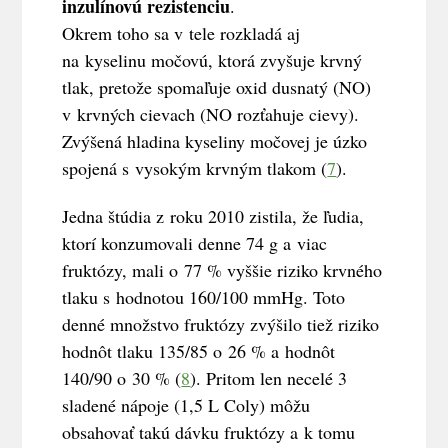
inzulínovú rezistenciu
.
Okrem toho sa v tele rozkladá aj
na kyselinu močovú, ktorá zvyšuje krvný
tlak, pretože spomaľuje oxid dusnatý (NO)
v krvných cievach (NO rozťahuje cievy).
Zvýšená hladina kyseliny močovej je úzko
spojená s vysokým krvným tlakom (
7
).
Jedna štúdia z roku 2010 zistila, že ľudia,
ktorí konzumovali denne 74 g a viac
fruktózy, mali o 77 % vyššie riziko krvného
tlaku s hodnotou 160/100 mmHg. Toto
denné množstvo fruktózy zvýšilo tiež riziko
hodnôt tlaku 135/85 o 26 % a hodnôt
140/90 o 30 % (
8
). Pritom len necelé 3
sladené nápoje (1,5 L Coly) môžu
obsahovať takú dávku fruktózy a k tomu