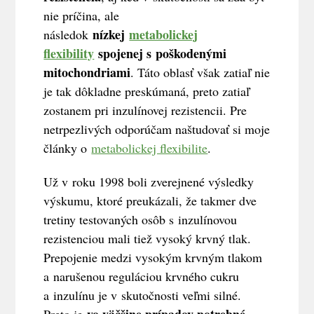
nie príčina, ale
nízkej
metabolickej
následok
flexibility
spojenej s poškodenými
mitochondriami
. Táto oblasť však zatiaľ nie
je tak dôkladne preskúmaná, preto zatiaľ
zostanem pri inzulínovej rezistencii. Pre
netrpezlivých odporúčam naštudovať si moje
články o
metabolickej flexibilite
.
Už v roku 1998 boli zverejnené výsledky
výskumu, ktoré preukázali, že takmer dve
tretiny testovaných osôb s inzulínovou
rezistenciou mali tiež vysoký krvný tlak.
Prepojenie medzi vysokým krvným tlakom
a narušenou reguláciou krvného cukru
a inzulínu je v skutočnosti veľmi silné.