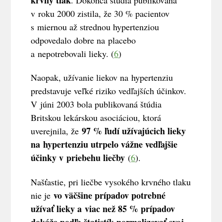
v roku 2000 zistila, že 30 % pacientov
s miernou až strednou hypertenziou
odpovedalo dobre na placebo
a nepotrebovali lieky. (
6
)
Naopak, užívanie liekov na hypertenziu
predstavuje veľké riziko vedľajších účinkov.
V júni 2003 bola publikovaná štúdia
Britskou lekárskou asociáciou, ktorá
97 % ľudí užívajúcich lieky
uverejnila, že
na hypertenziu utrpelo vážne vedľajšie
účinky v priebehu liečby
(
6
).
Našťastie, pri liečbe vysokého krvného tlaku
vo väčšine prípadov potrebné
nie je
užívať lieky a viac než 85 % prípadov
dokáže podľa štatistík normalizovať svoj