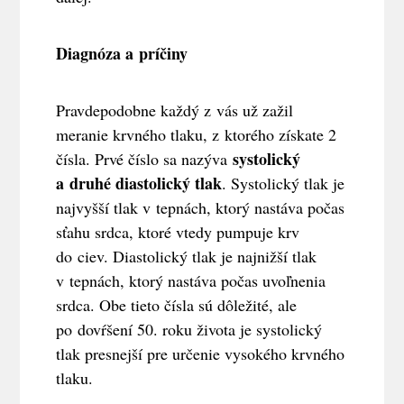
Diagnóza a príčiny
Pravdepodobne každý z vás už zažil
meranie krvného tlaku, z ktorého získate 2
systolický
čísla. Prvé číslo sa nazýva
a druhé diastolický tlak
. Systolický tlak je
najvyšší tlak v tepnách, ktorý nastáva počas
sťahu srdca, ktoré vtedy pumpuje krv
do ciev. Diastolický tlak je najnižší tlak
v tepnách, ktorý nastáva počas uvoľnenia
srdca. Obe tieto čísla sú dôležité, ale
po dovŕšení 50. roku života je systolický
tlak presnejší pre určenie vysokého krvného
tlaku.