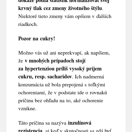
krvný tlak cez zmeny životného štýlu
.
Niektoré tieto zmeny vám opíšem v ďalších
riadkoch.
Pozor na cukry!
Možno vás už ani neprekvapí, ak napíšem,
v mnohých prípadoch stojí
že
za hypertenziou príliš vysoký príjem
cukru, resp. sacharidov
. Ich nadmerná
konzumácia už bola prepojená s toľkými
ochoreniami, že v podstate ide o rovnakú
príčinu bez ohľadu na to, aké ochorenie
vznikne.
inzulínová
Táto príčina sa nazýva
rezistencia
, aj keď v skutočnosti sa zdá byť