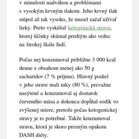
v minulosti nadváhou a problémami
s vysokým krvným tlakom. Jeho krvný tlak
stúpol až tak vysoko, že musel začať užívať
lieky. Preto vyskúšal
ketogenickú stravu
,
ktorej účinky skúmal predtým ako vedec
na širokej škále ľudí.
Počas nej konzumoval približne 3 000 kcal
denne s obsahom menej ako 50 g
sacharidov (7 % príjmu). Hlavný podiel
v jeho strave mali tuky (80 %), prevažne
nasýtené a konzumoval aj dostatok
červeného mäsa a dokonca dopĺňal sodík vo
zvýšenej miere, pretože počas ketogenickej
stravy je to potrebné. Takže konzumoval
stravu, ktorá je skoro presným opakom
DASH diéty.