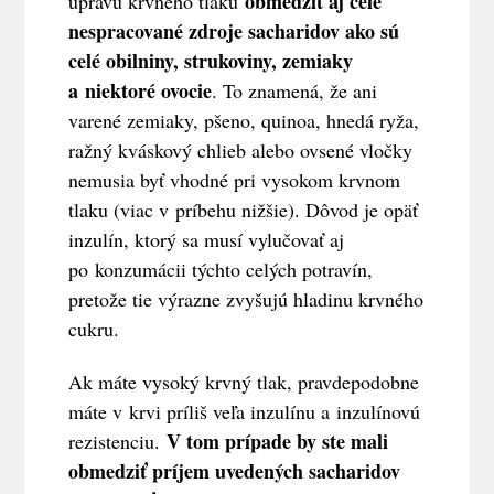
obmedziť aj celé
úpravu krvného tlaku
nespracované zdroje sacharidov ako sú
celé obilniny, strukoviny, zemiaky
a niektoré ovocie
. To znamená, že ani
varené zemiaky, pšeno, quinoa, hnedá ryža,
ražný kváskový chlieb alebo ovsené vločky
nemusia byť vhodné pri vysokom krvnom
tlaku (viac v príbehu nižšie). Dôvod je opäť
inzulín, ktorý sa musí vylučovať aj
po konzumácii týchto celých potravín,
pretože tie výrazne zvyšujú hladinu krvného
cukru.
Ak máte vysoký krvný tlak, pravdepodobne
máte v krvi príliš veľa inzulínu a inzulínovú
V tom prípade by ste mali
rezistenciu.
obmedziť príjem uvedených sacharidov