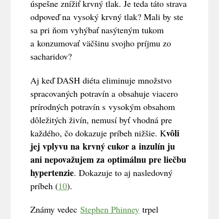
úspešne znížiť krvný tlak. Je teda táto strava
odpoveď na vysoký krvný tlak? Mali by ste
sa pri ňom vyhýbať nasýteným tukom
a konzumovať väčšinu svojho príjmu zo
sacharidov?
Aj keď DASH diéta eliminuje množstvo
spracovaných potravín a obsahuje viacero
prírodných potravín s vysokým obsahom
dôležitých živín, nemusí byť vhodná pre
vôli
každého, čo dokazuje príbeh nižšie. K
jej vplyvu na krvný cukor a inzulín ju
ani nepovažujem za optimálnu pre liečbu
hypertenzie
. Dokazuje to aj nasledovný
príbeh (
10
).
Známy vedec
Stephen Phinney
trpel