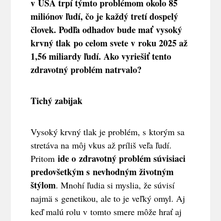
v USA trpí týmto problémom okolo 85
miliónov ľudí, čo je každý tretí dospelý
človek. Podľa odhadov bude mať vysoký
krvný tlak po celom svete v roku 2025 až
1,56 miliardy ľudí. Ako vyriešiť tento
zdravotný problém natrvalo?
Tichý zabijak
Vysoký krvný tlak je problém, s ktorým sa
stretáva na môj vkus až príliš veľa ľudí.
ide o zdravotný problém súvisiaci
Pritom
predovšetkým s nevhodným životným
štýlom
. Mnohí ľudia si myslia, že súvisí
najmä s genetikou, ale to je veľký omyl. Aj
keď malú rolu v tomto smere môže hrať aj