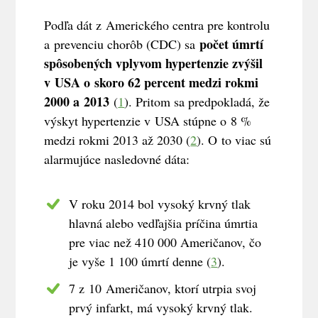
Podľa dát z Amerického centra pre kontrolu
počet úmrtí
a prevenciu chorôb (CDC) sa
spôsobených vplyvom hypertenzie zvýšil
v USA o skoro 62 percent medzi rokmi
2000 a 2013
(
1
). Pritom sa predpokladá, že
výskyt hypertenzie v USA stúpne o 8 %
medzi rokmi 2013 až 2030 (
2
). O to viac sú
alarmujúce nasledovné dáta:
V roku 2014 bol vysoký krvný tlak
hlavná alebo vedľajšia príčina úmrtia
pre viac než 410 000 Američanov, čo
je vyše 1 100 úmrtí denne (
3
).
7 z 10 Američanov, ktorí utrpia svoj
prvý infarkt, má vysoký krvný tlak.