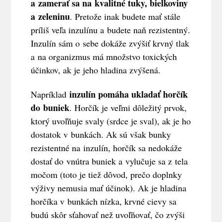
a zamerať sa na kvalitné tuky, bielkoviny
a zeleninu
. Pretože inak budete mať stále
príliš veľa inzulínu a budete naň rezistentný.
Inzulín sám o sebe dokáže zvýšiť krvný tlak
a na organizmus má množstvo toxických
účinkov, ak je jeho hladina zvýšená.
inzulín pomáha ukladať horčík
Napríklad
do buniek
. Horčík je veľmi dôležitý prvok,
ktorý uvoľňuje svaly (srdce je sval), ak je ho
dostatok v bunkách. Ak sú však bunky
rezistentné na inzulín, horčík sa nedokáže
dostať do vnútra buniek a vylučuje sa z tela
močom (toto je tiež dôvod, prečo doplnky
výživy nemusia mať účinok). Ak je hladina
horčíka v bunkách nízka, krvné cievy sa
budú skôr sťahovať než uvoľňovať, čo zvýši