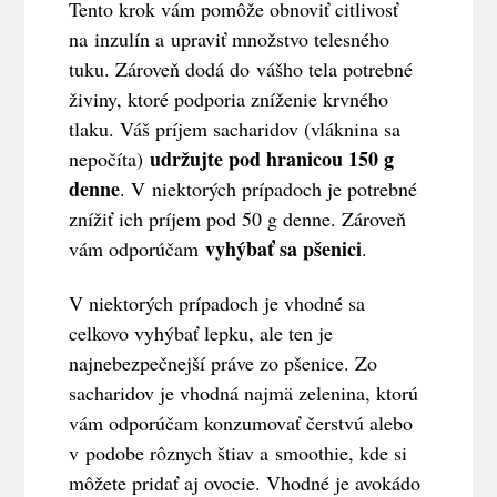
Tento krok vám pomôže obnoviť citlivosť
na inzulín a upraviť množstvo telesného
tuku. Zároveň dodá do vášho tela potrebné
živiny, ktoré podporia zníženie krvného
tlaku. Váš príjem sacharidov (vláknina sa
udržujte pod hranicou 150 g
nepočíta)
denne
. V niektorých prípadoch je potrebné
znížiť ich príjem pod 50 g denne. Zároveň
vyhýbať sa pšenici
vám odporúčam
.
V niektorých prípadoch je vhodné sa
celkovo vyhýbať lepku, ale ten je
najnebezpečnejší práve zo pšenice. Zo
sacharidov je vhodná najmä zelenina, ktorú
vám odporúčam konzumovať čerstvú alebo
v podobe rôznych štiav a smoothie, kde si
môžete pridať aj ovocie. Vhodné je avokádo