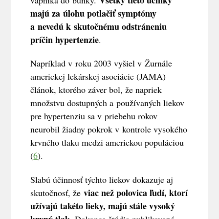
majú za úlohu potlačiť symptómy
a nevedú k skutočnému odstráneniu
príčin hypertenzie
.
Napríklad v roku 2003 vyšiel v Žurnále
americkej lekárskej asociácie (JAMA)
článok, ktorého záver bol, že napriek
množstvu dostupných a používaných liekov
pre hypertenziu sa v priebehu rokov
neurobil žiadny pokrok v kontrole vysokého
krvného tlaku medzi americkou populáciou
(
6
).
Slabú účinnosť týchto liekov dokazuje aj
viac než polovica ľudí, ktorí
skutočnosť, že
užívajú takéto lieky, majú stále vysoký
krvný tlak
. Dokonca štúdia publikovaná