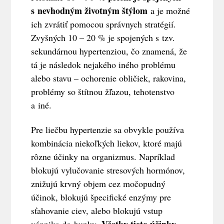
s nevhodným životným štýlom
a je možné
ich zvrátiť pomocou správnych stratégií.
Zvyšných 10 – 20 % je spojených s tzv.
sekundárnou hypertenziou, čo znamená, že
tá je následok nejakého iného problému
alebo stavu – ochorenie obličiek, rakovina,
problémy so štítnou žľazou, tehotenstvo
a iné.
Pre liečbu hypertenzie sa obvykle používa
kombinácia niekoľkých liekov, ktoré majú
rôzne účinky na organizmus. Napríklad
blokujú vylučovanie stresových hormónov,
znižujú krvný objem cez močopudný
účinok, blokujú špecifické enzýmy pre
sťahovanie ciev, alebo blokujú vstup
Všetky tieto účinky
vápnika do bunky.