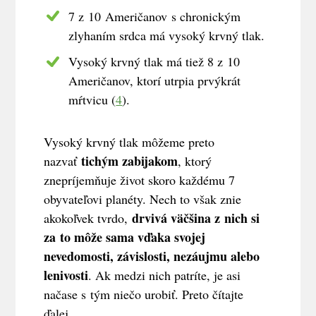
7 z 10 Američanov s chronickým
zlyhaním srdca má vysoký krvný tlak.
Vysoký krvný tlak má tiež 8 z 10
Američanov, ktorí utrpia prvýkrát
mŕtvicu (
4
).
Vysoký krvný tlak môžeme preto
tichým zabijakom
nazvať
, ktorý
znepríjemňuje život skoro každému 7
obyvateľovi planéty. Nech to však znie
drvivá väčšina z nich si
akokoľvek tvrdo,
za to môže sama vďaka svojej
nevedomosti, závislosti, nezáujmu alebo
lenivosti
. Ak medzi nich patríte, je asi
načase s tým niečo urobiť. Preto čítajte
ďalej.