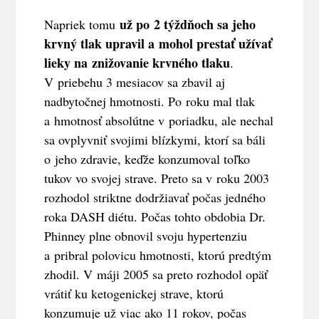
už po 2 týždňoch sa jeho
Napriek tomu
krvný tlak upravil a mohol prestať užívať
lieky na znižovanie krvného tlaku
.
V priebehu 3 mesiacov sa zbavil aj
nadbytočnej hmotnosti. Po roku mal tlak
a hmotnosť absolútne v poriadku, ale nechal
sa ovplyvniť svojimi blízkymi, ktorí sa báli
o jeho zdravie, keďže konzumoval toľko
tukov vo svojej strave. Preto sa v roku 2003
rozhodol striktne dodržiavať počas jedného
roka DASH diétu. Počas tohto obdobia Dr.
Phinney plne obnovil svoju hypertenziu
a pribral polovicu hmotnosti, ktorú predtým
zhodil. V máji 2005 sa preto rozhodol opäť
vrátiť ku ketogenickej strave, ktorú
konzumuje už viac ako 11 rokov, počas