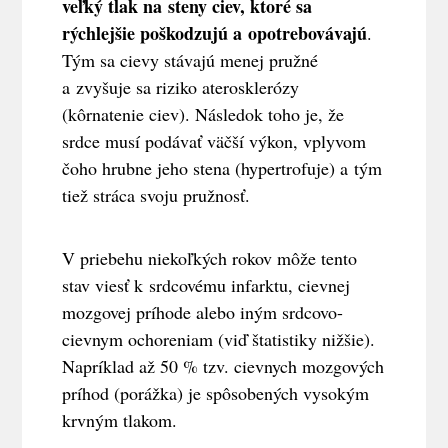
veľký tlak na steny ciev, ktoré sa
rýchlejšie poškodzujú a opotrebovávajú
.
Tým sa cievy stávajú menej pružné
a zvyšuje sa riziko aterosklerózy
(kôrnatenie ciev). Následok toho je, že
srdce musí podávať väčší výkon, vplyvom
čoho hrubne jeho stena (hypertrofuje) a tým
tiež stráca svoju pružnosť.
V priebehu niekoľkých rokov môže tento
stav viesť k srdcovému infarktu, cievnej
mozgovej príhode alebo iným srdcovo-
cievnym ochoreniam (viď štatistiky nižšie).
Napríklad až 50 % tzv. cievnych mozgových
príhod (porážka) je spôsobených vysokým
krvným tlakom.