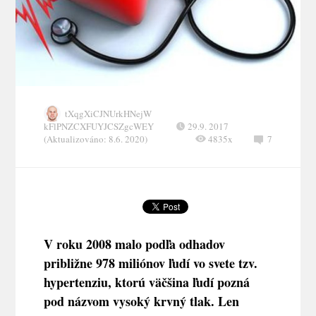
tXqgXiCJNUrkHNejW
kFlPNZCXFUYJCSZgcWEY
29.9. 2017
(Aktualizováno: 8.6. 2020)
4835x
7
V roku 2008 malo podľa odhadov
približne 978 miliónov ľudí vo svete tzv.
hypertenziu, ktorú väčšina ľudí pozná
pod názvom vysoký krvný tlak. Len