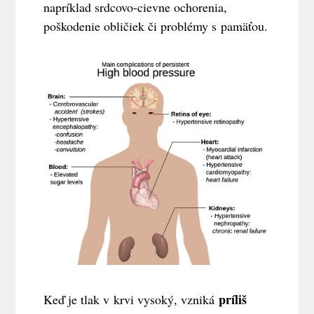
napríklad srdcovo-cievne ochorenia,
poškodenie obličiek či problémy s pamäťou.
príliš
Keď je tlak v krvi vysoký, vzniká