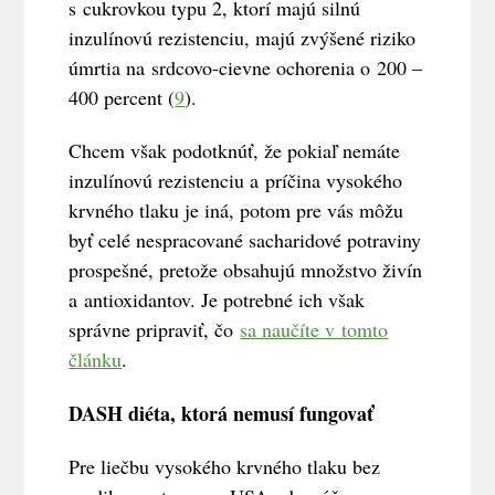
s cukrovkou typu 2, ktorí majú silnú
inzulínovú rezistenciu, majú zvýšené riziko
úmrtia na srdcovo-cievne ochorenia o 200 –
400 percent (
9
).
Chcem však podotknúť, že pokiaľ nemáte
inzulínovú rezistenciu a príčina vysokého
krvného tlaku je iná, potom pre vás môžu
byť celé nespracované sacharidové potraviny
prospešné, pretože obsahujú množstvo živín
a antioxidantov. Je potrebné ich však
správne pripraviť, čo
sa naučíte v tomto
článku
.
DASH diéta, ktorá nemusí fungovať
Pre liečbu vysokého krvného tlaku bez