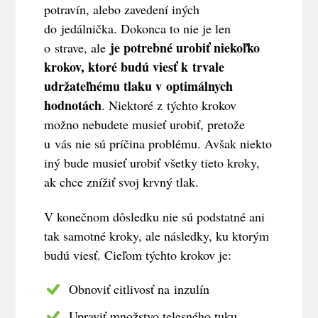
potravín, alebo zavedení iných
do jedálnička. Dokonca to nie je len
je potrebné urobiť niekoľko
o strave, ale
krokov, ktoré budú viesť k trvale
udržateľnému tlaku v optimálnych
hodnotách
. Niektoré z týchto krokov
možno nebudete musieť urobiť, pretože
u vás nie sú príčina problému. Avšak niekto
iný bude musieť urobiť všetky tieto kroky,
ak chce znížiť svoj krvný tlak.
V konečnom dôsledku nie sú podstatné ani
tak samotné kroky, ale následky, ku ktorým
budú viesť. Cieľom týchto krokov je:
Obnoviť citlivosť na inzulín
Upraviť množstvo telesného tuku