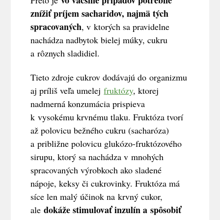
vo väčšine prípadov potrebné
Preto je
znížiť príjem sacharidov, najmä tých
spracovaných
, v ktorých sa pravidelne
nachádza nadbytok bielej múky, cukru
a rôznych sladidiel.
Tieto zdroje cukrov dodávajú do organizmu
aj príliš veľa umelej
fruktózy
, ktorej
nadmerná konzumácia prispieva
k vysokému krvnému tlaku. Fruktóza tvorí
až polovicu bežného cukru (sacharóza)
a približne polovicu glukózo-fruktózového
sirupu, ktorý sa nachádza v mnohých
spracovaných výrobkoch ako sladené
nápoje, keksy či cukrovinky. Fruktóza má
síce len malý účinok na krvný cukor,
dokáže stimulovať inzulín a spôsobiť
ale