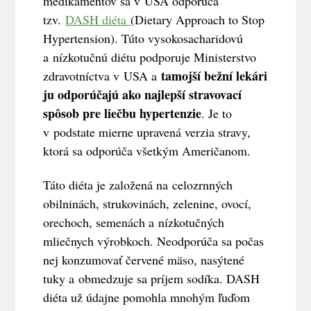
medikamentov sa v USA odporúča
tzv.
DASH diéta
(Dietary Approach to Stop
Hypertension). Túto vysokosacharidovú
a nízkotučnú diétu podporuje Ministerstvo
tamojší bežní lekári
zdravotníctva v USA a
ju odporúčajú ako najlepší stravovací
spôsob pre liečbu hypertenzie
. Je to
v podstate mierne upravená verzia stravy,
ktorá sa odporúča všetkým Američanom.
Táto diéta je založená na celozrnných
obilninách, strukovinách, zelenine, ovocí,
orechoch, semenách a nízkotučných
mliečnych výrobkoch. Neodporúča sa počas
nej konzumovať červené mäso, nasýtené
tuky a obmedzuje sa príjem sodíka. DASH
diéta už údajne pomohla mnohým ľuďom