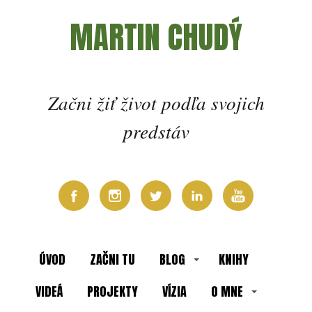
MARTIN CHUDÝ
Začni žiť život podľa svojich
predstáv
ÚVOD
ZAČNI TU
BLOG
KNIHY
VIDEÁ
PROJEKTY
VÍZIA
O MNE