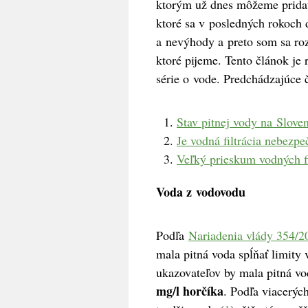
ktorým už dnes môžeme prida
ktoré sa v posledných rokoch 
a nevýhody a preto som sa roz
ktoré pijeme. Tento článok je 
série o vode. Predchádzajúce čl
Stav pitnej vody na Slove
Je vodná filtrácia nebezpe
Veľký prieskum vodných fi
Voda z vodovodu
Podľa
Nariadenia vlády 354/2
mala pitná voda spĺňať limity
ukazovateľov by mala pitná v
mg/l horčíka
. Podľa viacerýc