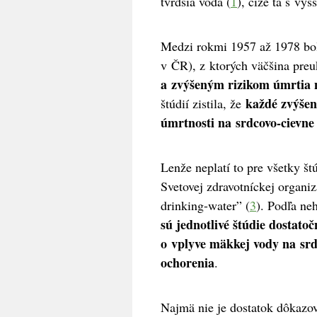
tvrdšia voda (
1
), čiže tá s vy
Medzi rokmi 1957 až 1978 bo
v ČR), z ktorých väčšina pre
a zvýšeným rizikom úmrtia 
každé zvýšeni
štúdií zistila, že
úmrtnosti na srdcovo-cievne
Lenže neplatí to pre všetky š
Svetovej zdravotníckej organ
drinking-water” (
3
). Podľa ne
sú jednotlivé štúdie dostato
o vplyve mäkkej vody na srd
ochorenia
.
Najmä nie je dostatok dôkazov,