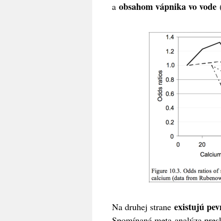
obsahom vápnika vo vode
a
existujú pev
Na druhej strane
Spomínaná meta-analýza preskú