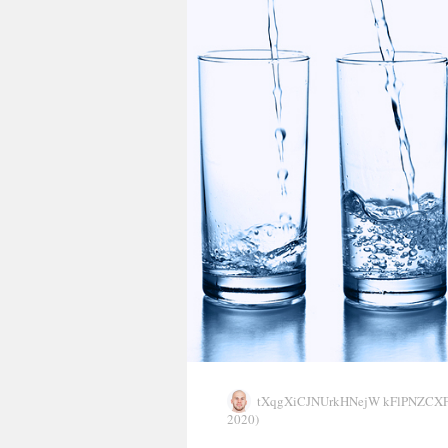
tXqgXiCJNUrkHNejW kFlPNZC
2020)