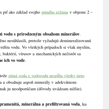
m piť ako základ svojho
pitného režimu
v objeme 2 –
tú vodu s
prirodzeným
obsahom minerálov
.
žno nesúhlasili, pretože vyžadujú demineralizovanú
vrdšiu vodu. Vo všetkých prípadoch si však myslím,
 baktérií, vírusov a mechanických nečistôt sa
e ich vo vode
.
etože
pitná voda z vodovodu nespĺňa všetky tieto
jšia a obsahuje aspoň minerály v adekvátnom
inak ju neodporúčam (dôvody uvádzam nižšie).
 pramenitá, minerálna a prefiltrovaná voda
, ku