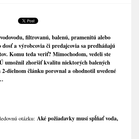
 vodovodu, filtrovanú, balenú, pramenitú alebo
 dosť a výrobcovia či predajcovia sa predháňajú
tov. Komu teda veriť? Mimochodom, vedeli ste
Ú umožnil zhoršiť kvalitu niektorých balených
 2-dielnom článku porovnal a ohodnotil uvedené
k…
Aké požiadavky musí spĺňať voda,
sledovnú otázku: