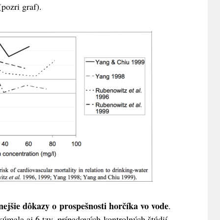
(pozri graf).
nejšie dôkazy o prospešnosti horčíka vo vode
.
mala aj 6 tzv. prípadových-kontrolných štúdií