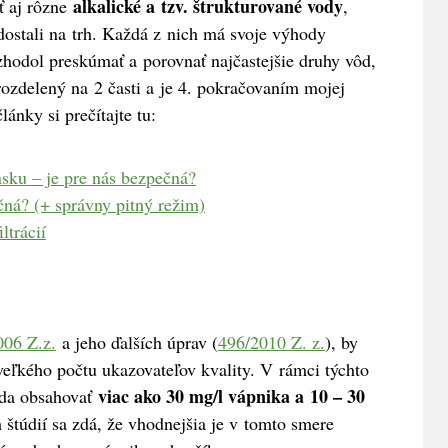
alkalické a tzv. štrukturované vody
ť aj rôzne
,
dostali na trh. Každá z nich má svoje výhody
hodol preskúmať a porovnať najčastejšie druhy vôd,
rozdelený na 2 časti a je 4. pokračovaním mojej
ánky si prečítajte tu:
nsku – je pre nás bezpečná?
čná? (+ správny pitný režim)
ltrácií
006 Z.z.
a jeho ďalších úprav (
496/2010 Z. z.
), by
 veľkého počtu ukazovateľov kvality. V rámci týchto
viac ako 30 mg/l vápnika a 10 – 30
oda obsahovať
h štúdií sa zdá, že vhodnejšia je v tomto smere