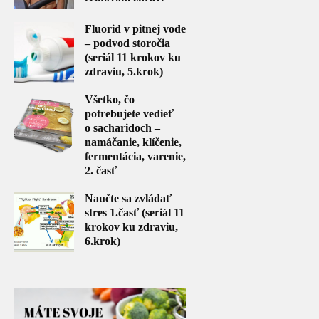
Fluorid v pitnej vode
– podvod storočia
(seriál 11 krokov ku
zdraviu, 5.krok)
Všetko, čo
potrebujete vedieť
o sacharidoch –
namáčanie, klíčenie,
fermentácia, varenie,
2. časť
Naučte sa zvládať
stres 1.časť (seriál 11
krokov ku zdraviu,
6.krok)