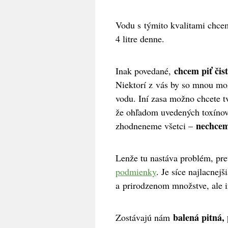
Vodu s týmito kvalitami chce
4 litre denne.
chcem piť čis
Inak povedané,
Niektorí z vás by so mnou mo
vodu. Iní zasa možno chcete t
že ohľadom uvedených toxínov,
nechcem
zhodneneme všetci –
Lenže tu nastáva problém, pr
podmienky
. Je síce najlacne
a prirodzenom množstve, ale 
balená pitná,
Zostávajú nám