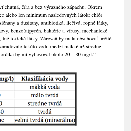
yť chutná, číra a bez výrazného zápachu. Okrem
ec alebo len minimum nasledovných látok: chlór
ičnany a dusitany, antibiotiká, liečivá, ropné látky,
 kovy, benzo(a)pyrén, baktérie a vírusy, mechanické
), iné toxické látky. Zároveň by mala obsahovať určité
 zaraďovalo takúto vodu medzi mäkké až stredne
orčíka by mi vyhovoval okolo 20 – 80 mg/l.“