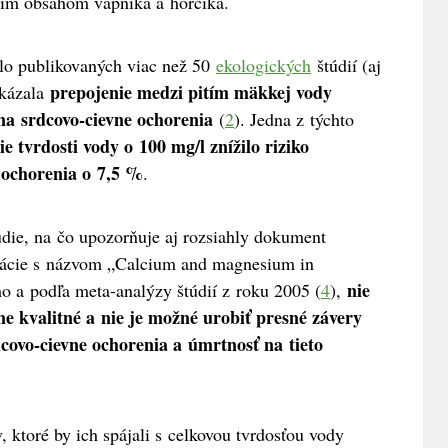
šším obsahom vápnika a horčíka.
lo publikovaných viac než 50
ekologických
štúdií (aj
prepojenie medzi pitím mäkkej vody
ukázala
na srdcovo-cievne ochorenia
(
2
). Jedna z týchto
e tvrdosti vody o 100 mg/l znížilo riziko
 ochorenia o 7,5 %
.
túdie, na čo upozorňuje aj rozsiahly dokument
izácie s názvom „Calcium and magnesium in
nie
ho a podľa meta-analýzy štúdií z roku 2005 (
4
),
čne kvalitné a nie je možné urobiť presné závery
covo-cievne ochorenia a úmrtnosť na tieto
 ktoré by ich spájali s celkovou tvrdosťou vody