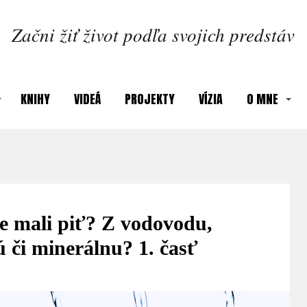
Začni žiť život podľa svojich predstáv
KNIHY
VIDEÁ
PROJEKTY
VÍZIA
O MNE
e mali piť? Z vodovodu,
ú či minerálnu? 1. časť