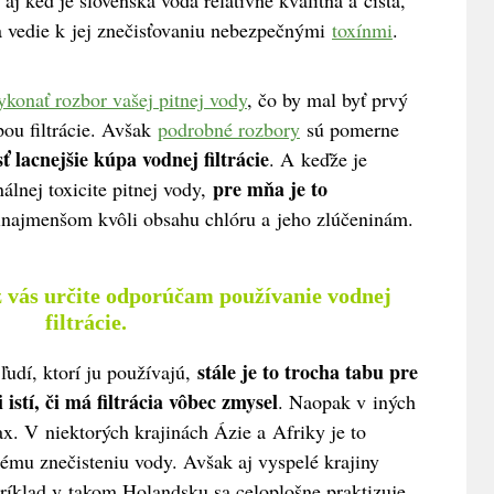
 aj keď je slovenská voda relatívne kvalitná a čistá,
a vedie k jej znečisťovaniu nebezpečnými
toxínmi
.
ykonať rozbor vašej pitnej vody
, čo by mal byť prvý
pou filtrácie. Avšak
podrobné rozbory
sú pomerne
ť lacnejšie kúpa vodnej filtrácie
. A keďže je
pre mňa je to
lnej toxicite pitnej vody,
rinajmenšom kvôli obsahu chlóru a jeho zlúčeninám.
 z vás určite odporúčam používanie vodnej
filtrácie.
stále je to trocha tabu pre
ľudí, ktorí ju používajú,
istí, či má filtrácia vôbec zmysel
. Naopak v iných
ax. V niektorých krajinách Ázie a Afriky je to
ému znečisteniu vody. Avšak aj vyspelé krajiny
príklad v takom Holandsku sa celoplošne praktizuje