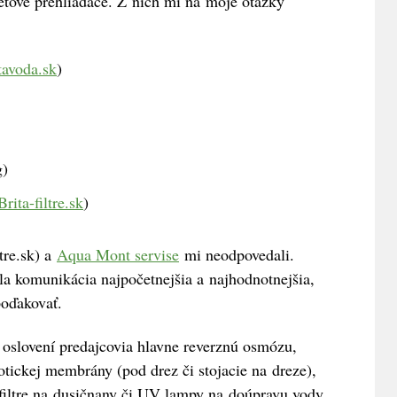
netové prehliadače. Z nich mi na moje otázky
avoda.sk
)
g)
Brita-filtre.sk
)
tre.sk) a
Aqua Mont servise
mi neodpovedali.
a komunikácia najpočetnejšia a najhodnotnejšia,
poďakovať.
oslovení predajcovia hlavne reverznú osmózu,
otickej membrány (pod drez či stojacie na dreze),
filtre na dusičnany či UV lampy na doúpravu vody.