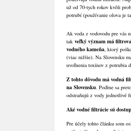
už od 70-tych rokov kvôli pr
potrubí (používanie olova je 
Ak voda z vodovodu pre vás ni
veľký význam má filtrovan
tak
vodného kameňa
, ktorý pošk
(viac nižšie). Na Slovensku m
uvoľnenia toxínov z potrubia 
Z tohto dôvodu má vodná fil
na Slovensku
. Poďme sa preto
odstraňujú z vody jednotlivé f
Aké vodné filtrácie sú dostu
Pre účely tohto článku som osl