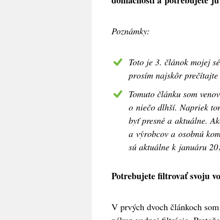
domácnosti a potrebujete ju
Poznámky:
Toto je 3. článok mojej s
prosím najskôr prečítajt
Tomuto článku som venoval
o niečo dlhší. Napriek to
byť presné a aktuálne. A
a výrobcov a osobnú komun
sú aktuálne k januáru 2
Potrebujete filtrovať svoju v
V prvých dvoch článkoch som 