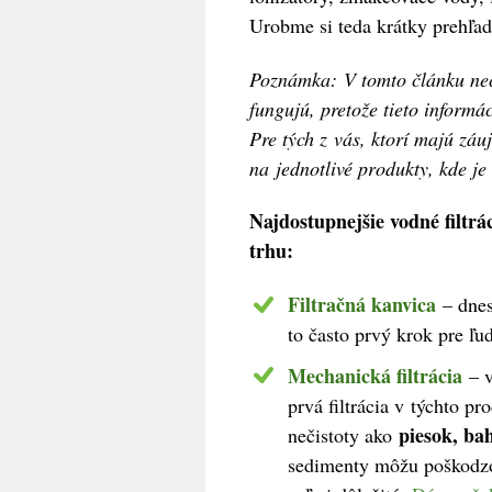
Urobme si teda krátky prehľad 
Poznámka:
V tomto článku nec
fungujú, pretože tieto informá
Pre tých z vás, ktorí majú záu
na jednotlivé produkty, kde je
Najdostupnejšie vodné filtr
trhu:
Filtračná kanvica
– dnes
to často prvý krok pre ľud
Mechanická filtrácia
– v
prvá filtrácia v týchto p
piesok, bah
nečistoty ako
sedimenty môžu poškodzo