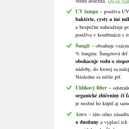
veľmi dôležitá.
Dá sa vša
UV lampa
– používa UV-
baktérie, cysty a iné m
a bezpečne nahradzuje po
používa v kombinácii s in
Šungit
– obsahuje vzácnu
% šungitu. Šungitová drť
obohacuje vodu o stopov
nádoby, do ktorej sa nale
Následne sa môže piť.
Uhlíkový filter
– odstraň
organické zlúčeniny či ť
je možné ho kúpiť aj sam
Anex
– táto silno zásadi
a dusitany
a vyplaví ic