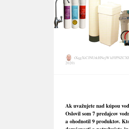
tXqgXiCJNUrkHNejW kFlPNZC
2020)
Ak uvažujete nad kúpou vodne
Oslovil som 7 predajcov vod
a ohodnotil 9 produktov. Kto