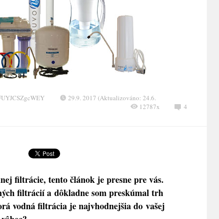
XFUYJCSZgcWEY
29.9. 2017 (Aktualizováno: 24.6.
12787x
4
j filtrácie, tento článok je presne pre vás.
ných filtrácií a dôkladne som preskúmal trh
rá vodná filtrácia je najvhodnejšia do vašej