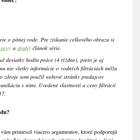
 vôbec?
érie o pitnej vode. Pre získanie celkového obrazu si
e
prvý
a
druhý
článok série.
 desiatky hodín práce (4 týždne), preto je aj
mu nie všetky informácie o vodných filtráciách môžu
ko zdroje som použil webové stránky predajcov
ikáciu s nimi. Uvedené vlastnosti a ceny filtrácií
017.
odu?
vám priniesol viacero argumentov, ktoré podporujú