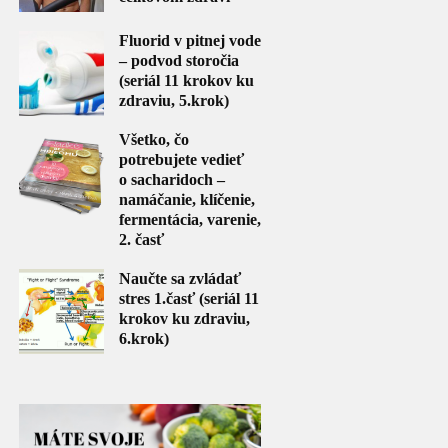
Fluorid v pitnej vode
– podvod storočia
(seriál 11 krokov ku
zdraviu, 5.krok)
Všetko, čo
potrebujete vedieť
o sacharidoch –
namáčanie, klíčenie,
fermentácia, varenie,
2. časť
Naučte sa zvládať
stres 1.časť (seriál 11
krokov ku zdraviu,
6.krok)