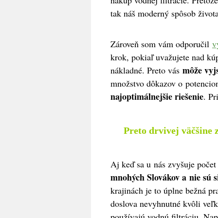
nákup vodnej filtrácie. Pretože
tak náš moderný spôsob život
Zároveň som vám odporučil
v
krok, pokiaľ uvažujete nad kú
môže vyjs
nákladné. Preto vás
množstvo dôkazov o potencioná
najoptimálnejšie riešenie
. P
Preto drvivej väčšine
Aj keď sa u nás zvyšuje počet 
mnohých Slovákov a nie sú si 
krajinách je to úplne bežná pr
doslova nevyhnutné kvôli veľk
používajú vodnú filtráciu. Na