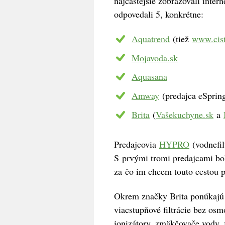
najčastejšie zobrazovali inter
odpovedali 5, konkrétne:
Aquatrend
(tiež
www.cist
Mojavoda.sk
Aquasana
Amway
(predajca eSprin
Brita
(
Vašekuchyne.sk
a
Predajcovia
HYPRO
(vodnefil
S prvými tromi predajcami bol
za čo im chcem touto cestou 
Okrem značky Brita ponúkajú 
viacstupňové filtrácie bez osm
ionizátory, zmäkčovače vody, 