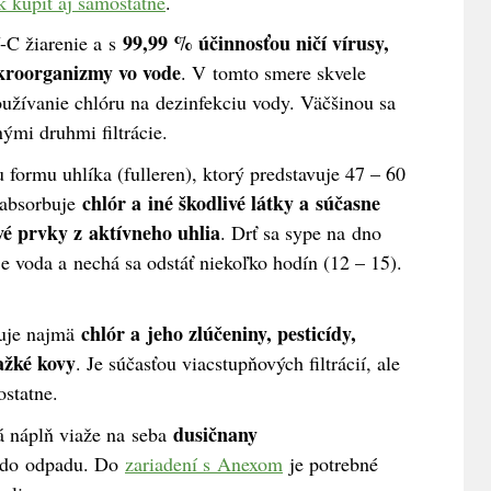
k kúpiť aj samostatne
.
99,99 % účinnosťou ničí vírusy,
C žiarenie a s
ikroorganizmy vo vode
. V tomto smere skvele
užívanie chlóru na dezinfekciu vody. Väčšinou sa
ými druhmi filtrácie.
 formu uhlíka (fulleren), ktorý predstavuje 47 – 60
chlór a iné škodlivé látky a súčasne
 absorbuje
é prvky z aktívneho uhlia
. Drť sa sype na dno
je voda a nechá sa odstáť niekoľko hodín (12 – 15).
chlór a jeho zlúčeniny, pesticídy,
uje najmä
ažké kovy
. Je súčasťou viacstupňových filtrácií, ale
ostatne.
dusičnany
tá náplň viaže na seba
h do odpadu. Do
zariadení s Anexom
je potrebné