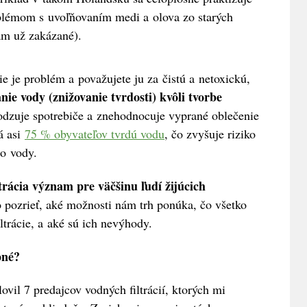
oblémom s uvoľňovaním medi a olova zo starých
tam už zakázané).
e je problém a považujete ju za čistú a netoxickú,
ie vody (znižovanie tvrdosti) kvôli tvorbe
odzuje spotrebiče a znehodnocuje vyprané oblečenie
á asi
75 % obyvateľov tvrdú vodu
, čo zvyšuje riziko
do vody.
trácia význam pre väčšinu ľudí žijúcich
 pozrieť, aké možnosti nám trh ponúka, čo všetko
iltrácie, a aké sú ich nevýhody.
pné?
ovil 7 predajcov vodných filtrácií, ktorých mi