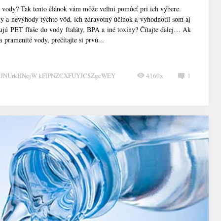
é vody? Tak tento článok vám môže veľmi pomôcť pri ich výbere.
y a nevýhody týchto vôd, ich zdravotný účinok a vyhodnotil som aj
ujú PET fľaše do vody ftaláty, BPA a iné toxíny? Čítajte ďalej… Ak
a pramenité vody, prečítajte si prvú...
CJNUrkHNejW kFlPNZCXFUYJCSZgcWEY
4160x
1