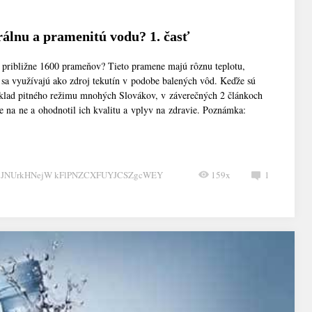
álnu a pramenitú vodu? 1. časť
a približne 1600 prameňov? Tieto pramene majú rôznu teplotu,
ré sa využívajú ako zdroj tekutín v podobe balených vôd. Keďže sú
áklad pitného režimu mnohých Slovákov, v záverečných 2 článkoch
e na ne a ohodnotil ich kvalitu a vplyv na zdravie. Poznámka:
CJNUrkHNejW kFlPNZCXFUYJCSZgcWEY
159x
1