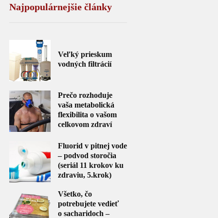
Najpopulárnejšie články
Veľký prieskum
vodných filtrácií
Prečo rozhoduje
vaša metabolická
flexibilita o vašom
celkovom zdraví
Fluorid v pitnej vode
– podvod storočia
(seriál 11 krokov ku
zdraviu, 5.krok)
Všetko, čo
potrebujete vedieť
o sacharidoch –