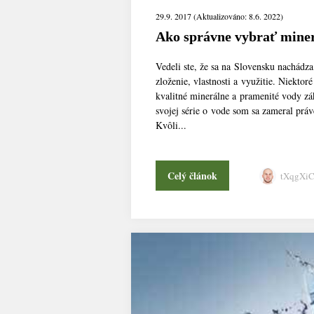
29.9. 2017 (Aktualizováno: 8.6. 2022)
Ako správne vybrať miner
Vedeli ste, že sa na Slovensku nachádz
zloženie, vlastnosti a využitie. Niekto
kvalitné minerálne a pramenité vody z
svojej série o vode som sa zameral práv
Kvôli...
Celý článok
tXqgXi