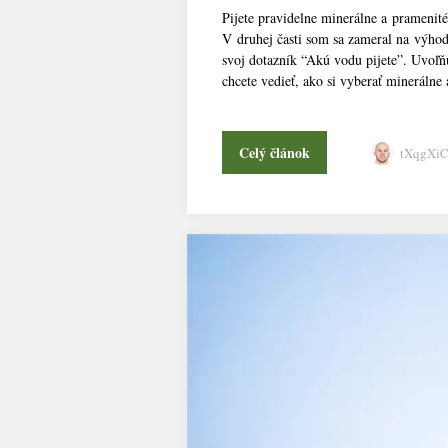
Pijete pravidelne minerálne a pramenit
V druhej časti som sa zameral na výhod
svoj dotazník “Akú vodu pijete”. Uvoľň
chcete vedieť, ako si vyberať minerálne 
Celý článok
tXqgXi