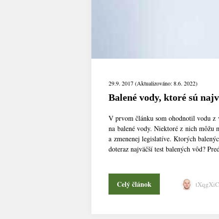
29.9. 2017 (Aktualizováno: 8.6. 2022)
Balené vody, ktoré sú najv
V prvom článku som ohodnotil vodu z 
na balené vody. Niektoré z nich môžu m
a zmenenej legislatíve. Ktorých balený
doteraz najväčší test balených vôd? Predt
Celý článok
tXqgXi