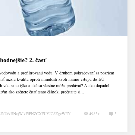
hodnejšie? 2. časť
vodovodu a prefiltrovanú vodu. V druhom pokračovaní sa pozriem
ať nižšiu kvalitu oproti minulosti kvôli nášmu vstupu do EÚ
ch vôd sa to týka a aké sa vlastne môžu predávať? A ako dopadol
ým ako začnete čítať tento článok, prečítajte si...
CJNUrkHNejW kFlPNZCXFUYJCSZgcWEY
4983x
3