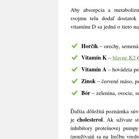
Aby absorpcia a metabolizm
svojmu telu dodať dostatok
vitamínu D sa jedná o tieto na
Horčík
– orechy, semená, 
Vitamín K
–
hlavne K2
(
Vitamín A
– hovädzia peč
Zinok
– červené mäso, pe
Bór
– zelenina, ovocie, s
Ďalšia dôležitá poznámka súv
cholesterol
je
. Ak užívate st
inhibítory proteínovej pump
(používajú sa na liečbu vredo