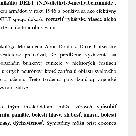
mikáliu DEET (N,N-diethyl-3-methylbenzamide)
,
ckou armádou v roku 1946 a používa sa ako efektívny
roztaviť rybárske vlasce alebo
DEET spreje dokážu
avte si, čo to urobí s vami.
akológa Mohameda Abou-Donia z Duke University
sticídov preukázal, že predĺžené vystavenie sa
oruchám bunkovej funkcie v niektorých častiach
určitých neurónov, ktoré zahŕňajú oblasti svalového
e a učenia. Tieto tvrdenia potvrdzujú aj vojenské
zskom zálive.
spôsobiť
bo iným insekticídom, môže zároveň
ratu pamäte, bolesti hlavy, slabosť, únavu, bolesti
trasy, dýchavičnosť
. Symptómy môžu prísť dokonca