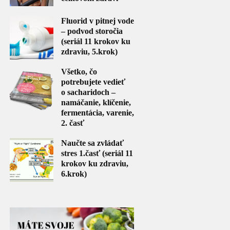
Fluorid v pitnej vode
– podvod storočia
(seriál 11 krokov ku
zdraviu, 5.krok)
Všetko, čo
potrebujete vedieť
o sacharidoch –
namáčanie, klíčenie,
fermentácia, varenie,
2. časť
Naučte sa zvládať
stres 1.časť (seriál 11
krokov ku zdraviu,
6.krok)