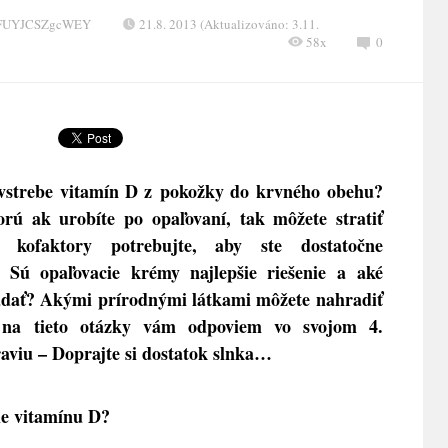
XFUYJCSZgcWEY
21.8. 2013 (Aktualizováno: 3.11.
58x
0
vstrebe vitamín D z pokožky do krvného obehu?
orú ak urobíte po opaľovaní, tak môžete stratiť
kofaktory potrebujte, aby ste dostatočne
? Sú opaľovacie krémy najlepšie riešenie a aké
ľadať? Akými prírodnými látkami môžete nahradiť
 na tieto otázky vám odpoviem vo svojom 4.
aviu – Doprajte si dostatok slnka…
ie vitamínu D?