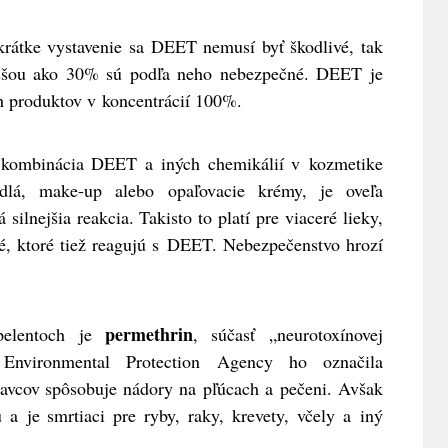
krátke vystavenie sa DEET nemusí byť škodlivé, tak
yššou ako 30% sú podľa neho nebezpečné. DEET je
h produktov v koncentrácií 100%.
 kombinácia DEET a iných chemikálií v kozmetike
dlá, make-up alebo opaľovacie krémy, je oveľa
silnejšia reakcia. Takisto to platí pre viaceré lieky,
vé, ktoré tiež reagujú s DEET. Nebezpečenstvo hrozí
permethrin
pelentoch je
, súčasť „neurotoxínovej
 Environmental Protection Agency ho označila
davcov spôsobuje nádory na pľúcach a pečeni. Avšak
 a je smrtiaci pre ryby, raky, krevety, včely a iný