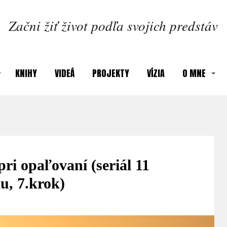
Začni žiť život podľa svojich predstáv
KNIHY
VIDEÁ
PROJEKTY
VÍZIA
O MNE
ri opaľovaní (seriál 11
u, 7.krok)