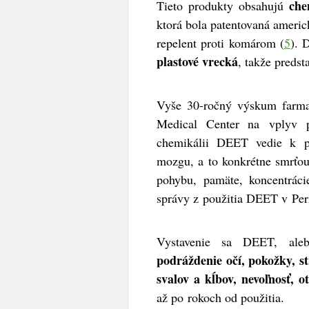
che
Tieto produkty obsahujú
ktorá bola patentovaná ameri
repelent proti komárom (
5
). 
plastové vrecká
, takže predst
Vyše 30-ročný výskum farm
Medical Center na vplyv pe
chemikálii DEET vedie k p
mozgu, a to konkrétne smrťou 
pohybu, pamäte, koncentráci
správy z použitia DEET v Per
Vystavenie sa DEET, ale
podráždenie očí, pokožky, st
svalov a kĺbov, nevoľnosť, o
až po rokoch od použitia.