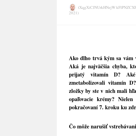
tXqgXiCJNUrkHNejW kFlPNZC
2021)
Ako dlho trvá kým sa vám 
Aká je najväčšia chyba, kt
prijatý vitamín D? Aké 
zmetabolizovali vitamín D
zložky by ste v nich mali h
opaľovacie krémy? Nielen
pokračovaní 7. kroku ku zdr
Čo môže narušiť vstrebávan