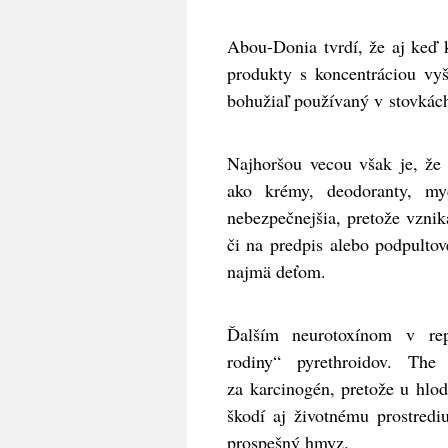
Abou-Donia tvrdí, že aj keď 
produkty s koncentráciou v
bohužiaľ používaný v stovkác
Najhoršou vecou však je, že
ako krémy, deodoranty, my
nebezpečnejšia, pretože vzniká 
či na predpis alebo podpulto
najmä deťom.
Ďalším neurotoxínom v re
rodiny“ pyrethroidov. The
za karcinogén, pretože u hlo
škodí aj životnému prostrediu
prospešný hmyz.