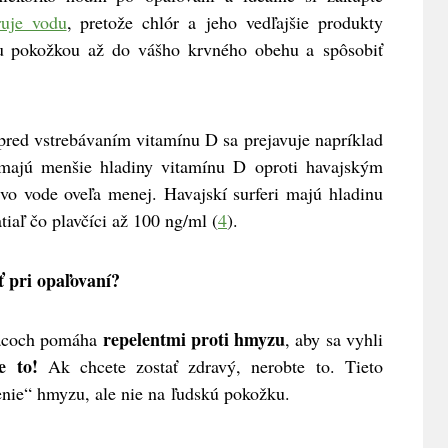
ruje vodu
, pretože chlór a jeho vedľajšie produkty
u pokožkou až do vášho krvného obehu a spôsobiť
pred vstrebávaním vitamínu D sa prejavuje napríklad
í majú menšie hladiny vitamínu D oproti havajským
 vo vode oveľa menej. Havajskí surferi majú hladinu
iaľ čo plavčíci až 100 ng/ml (
4
).
ť pri opaľovaní?
repelentmi proti hmyzu
iacoch pomáha
, aby sa vyhli
e to!
Ak chcete zostať zdravý, nerobte to. Tieto
enie“ hmyzu, ale nie na ľudskú pokožku.