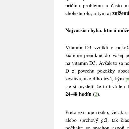
príčinu problému a často ma
zníženú
cholesterolu, a tým aj
Najväčšia chyba, ktorú môže
Vitamín D3 vzniká v pokož
žiarenie prenikne do vašej p
na vitamín D3. Avšak to sa ned
D z povrchu pokožky absor
zostáva, ako dlho trvá, kým
p
ste si mysleli, že to trvá len 
24-48 hodín
(
2
).
Preto existuje riziko, že ak 
alebo sprchový gél, tak čia
počkajte so sprchou aspoň n