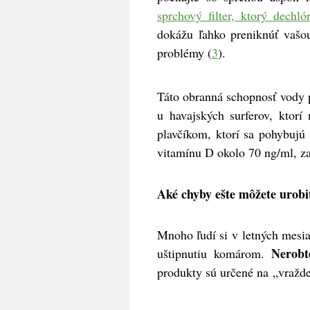
sprchový filter, ktorý dechló
dokážu ľahko preniknúť vašo
problémy (
3
).
Táto obranná schopnosť vody 
u havajských surferov, ktor
plavčíkom, ktorí sa pohybujú
vitamínu D okolo 70 ng/ml, zat
Aké chyby ešte môžete urobi
Mnoho ľudí si v letných mes
Nerobt
uštipnutiu komárom.
produkty sú určené na „vražd