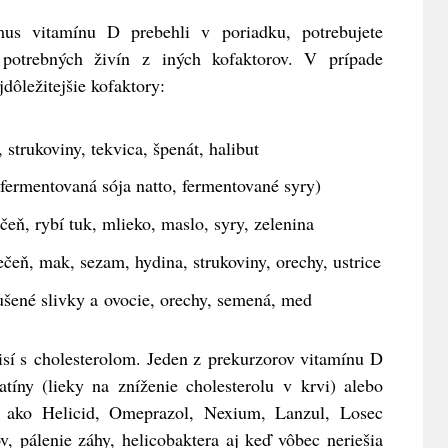
us vitamínu D prebehli v poriadku, potrebujete
 potrebných živín z iných kofaktorov. V prípade
jdôležitejšie kofaktory:
strukoviny, tekvica, špenát, halibut
fermentovaná sója natto, fermentované syry)
eň, rybí tuk, mlieko, maslo, syry, zelenina
čeň, mak, sezam, hydina, strukoviny, orechy, ustrice
ušené slivky a ovocie, orechy, semená, med
isí s cholesterolom. Jeden z prekurzorov vitamínu D
atíny (lieky na zníženie cholesterolu v krvi) alebo
y ako Helicid, Omeprazol, Nexium, Lanzul, Losec
v, pálenie záhy, helicobaktera aj keď vôbec neriešia