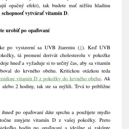
jú opačný efekt), tak budete mať nižšiu hladinu
 schopnosť vytvárať vitamín D
.
te urobiť po opaľovaní
ke po vystavení sa UVB žiareniu (
1
). Keď UVB
okožky, tá premení derivát cholesterolu v pokožke
eje hneď a vyžaduje si to určitý čas, aby sa vitamín
boval do krvného obehu. Kritickou otázkou teda
renikne vitamín D z pokožky do krvného obehu
. Ak
1 alebo 2 hodiny, tak ste sa mýlili. Trvá to približne
si ihneď po opaľovaní dáte sprchu a použijete mydlo
stočne zmyjete vitamín D z vašej pokožky. Preto
iekoľko hodín po opaľovaní a ideálne si zakúpte