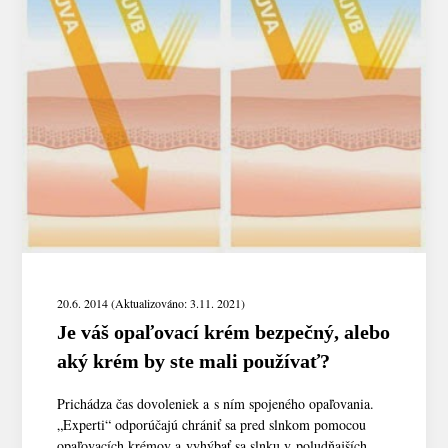
20.6. 2014 (Aktualizováno: 3.11. 2021)
Je váš opaľovací krém bezpečný, alebo
aký krém by ste mali používať?
Prichádza čas dovoleniek a s ním spojeného opaľovania.
„Experti“ odporúčajú chrániť sa pred slnkom pomocou
opaľovacích krémov a vyhýbať sa slnku v poludňajších