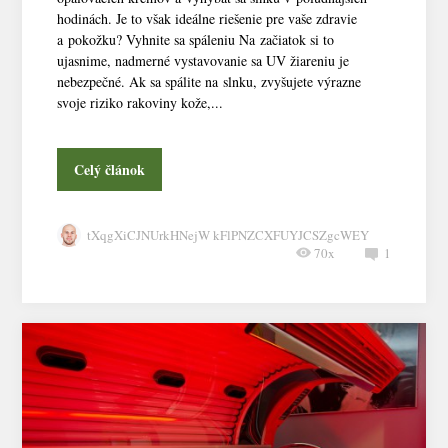
hodinách. Je to však ideálne riešenie pre vaše zdravie
a pokožku? Vyhnite sa spáleniu Na začiatok si to
ujasnime, nadmerné vystavovanie sa UV žiareniu je
nebezpečné. Ak sa spálite na slnku, zvyšujete výrazne
svoje riziko rakoviny kože,...
Celý článok
tXqgXiCJNUrkHNejW kFlPNZCXFUYJCSZgcWEY
70x
1