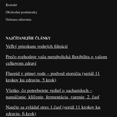
Kontakt
Obchodné podmienky
Ochrana súkromia
NAJČÍTANEJŠIE ČLÁNKY
Veľký prieskum vodných filtrácií
Prečo rozhoduje vaša metabolická flexibilita o vašom
celkovom zdraví
Fluorid v pitnej vode – podvod storočia (seriál 11
krokov ku zdraviu, 5.krok)
Všetko, čo potrebujete vedieť o sacharidoch –
namáčanie, klíčenie, fermentácia, varenie, 2. časť
Naučte sa zvládať stres 1.časť (seriál 11 krokov ku
zdraviu, 6.krok)