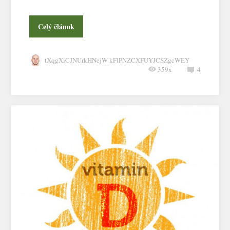
Celý článok
tXqgXiCJNUrkHNejW kFlPNZCXFUYJCSZgcWEY
359x
4