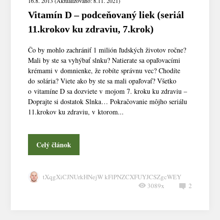
16.8. 2013 (Aktualizováno: 8.11. 2021)
Vitamín D – podceňovaný liek (seriál
11.krokov ku zdraviu, 7.krok)
Čo by mohlo zachrániť 1 milión ľudských životov ročne?
Mali by ste sa vyhýbať slnku? Natierate sa opaľovacími
krémami v domnienke, že robíte správnu vec? Chodíte
do solária? Viete ako by ste sa mali opaľovať? Všetko
o vitamíne D sa dozviete v mojom 7. kroku ku zdraviu –
Doprajte si dostatok Slnka… Pokračovanie môjho seriálu
11.krokov ku zdraviu, v ktorom...
Celý článok
tXqgXiCJNUrkHNejW kFlPNZCXFUYJCSZgcWEY
3089x
2