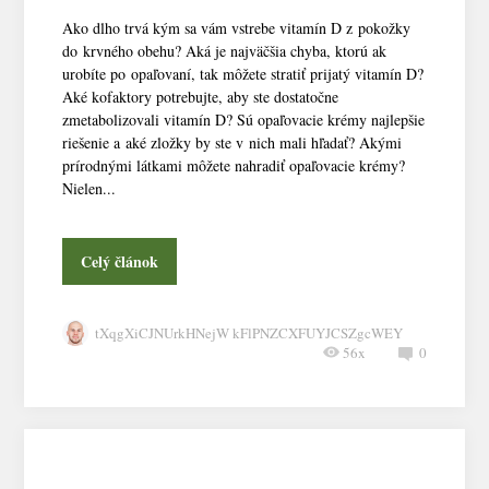
Ako dlho trvá kým sa vám vstrebe vitamín D z pokožky
do krvného obehu? Aká je najväčšia chyba, ktorú ak
urobíte po opaľovaní, tak môžete stratiť prijatý vitamín D?
Aké kofaktory potrebujte, aby ste dostatočne
zmetabolizovali vitamín D? Sú opaľovacie krémy najlepšie
riešenie a aké zložky by ste v nich mali hľadať? Akými
prírodnými látkami môžete nahradiť opaľovacie krémy?
Nielen...
Celý článok
tXqgXiCJNUrkHNejW kFlPNZCXFUYJCSZgcWEY
56x
0