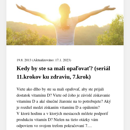
19.8. 2013 (Aktualizováno: 17.1. 2023)
Kedy by ste sa mali opaľovať? (seriál
11.krokov ku zdraviu, 7.krok)
Viete ako dlho by ste sa mali opaľovať, aby ste prijali
dostatok vitamínu D? Viete od čoho je závislé získavanie
vitamínu D a aké slnečné žiarenie na to potrebujete? Aký
je rozdiel medzi získaním vitamínu D a opálením?
V ktorú hodinu a v ktorých mesiacoch môžete podporiť
produkciu vitamín D? Nielen na tieto otázky vám
odpoviem vo svojom treťom pokračovaní 7....