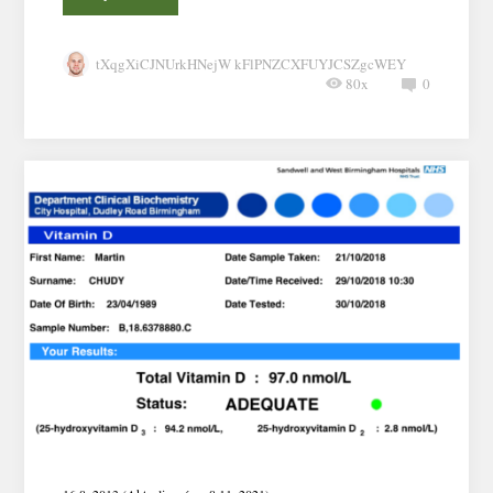
tXqgXiCJNUrkHNejW kFlPNZCXFUYJCSZgcWEY
80x
0