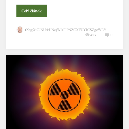
Celý článok
tXqgXiCJNUrkHNejW kFlPNZCXFUYJCSZgcWEY
42x
0