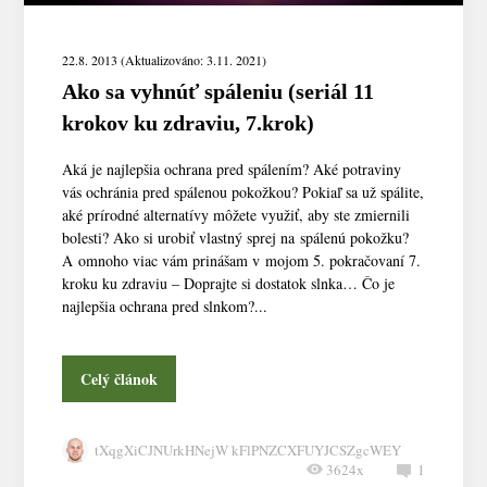
22.8. 2013 (Aktualizováno: 3.11. 2021)
Ako sa vyhnúť spáleniu (seriál 11
krokov ku zdraviu, 7.krok)
Aká je najlepšia ochrana pred spálením? Aké potraviny
vás ochránia pred spálenou pokožkou? Pokiaľ sa už spálite,
aké prírodné alternatívy môžete využiť, aby ste zmiernili
bolesti? Ako si urobiť vlastný sprej na spálenú pokožku?
A omnoho viac vám prinášam v mojom 5. pokračovaní 7.
kroku ku zdraviu – Doprajte si dostatok slnka… Čo je
najlepšia ochrana pred slnkom?...
Celý článok
tXqgXiCJNUrkHNejW kFlPNZCXFUYJCSZgcWEY
3624x
1