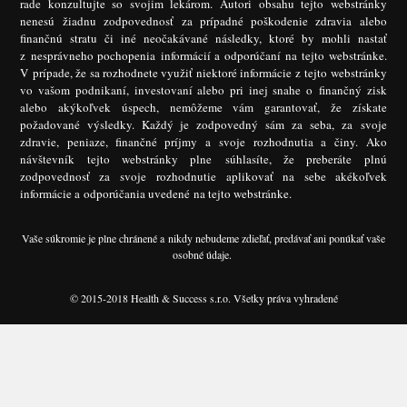
rade konzultujte so svojim lekárom. Autori obsahu tejto webstránky
nenesú žiadnu zodpovednosť za prípadné poškodenie zdravia alebo
finančnú stratu či iné neočakávané následky, ktoré by mohli nastať
z nesprávneho pochopenia informácií a odporúčaní na tejto webstránke.
V prípade, že sa rozhodnete využiť niektoré informácie z tejto webstránky
vo vašom podnikaní, investovaní alebo pri inej snahe o finančný zisk
alebo akýkoľvek úspech, nemôžeme vám garantovať, že získate
požadované výsledky. Každý je zodpovedný sám za seba, za svoje
zdravie, peniaze, finančné príjmy a svoje rozhodnutia a činy. Ako
návštevník tejto webstránky plne súhlasíte, že preberáte plnú
zodpovednosť za svoje rozhodnutie aplikovať na sebe akékoľvek
informácie a odporúčania uvedené na tejto webstránke.
Vaše súkromie je plne chránené a nikdy nebudeme zdieľať, predávať ani ponúkať vaše
osobné údaje.
© 2015-2018 Health & Success s.r.o. Všetky práva vyhradené