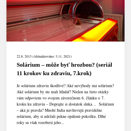
22.8. 2013 (Aktualizováno: 3.11. 2021)
Solárium – môže byť hrozbou? (seriál
11 krokov ku zdraviu, 7.krok)
Je solárium zdraviu škodlivé? Aké nevýhody má solárium?
Aké solárium by ste mali hľadať? Nielen na tieto otázky
vám odpoviem vo svojom záverečnom 6. článku o 7.
kroku ku zdraviu – Doprajte si dostatok slnka… Solárium
– aká je pravda? Mnohí ľudia navštevujú pravidelne
solárium, aby si udržali pekne opálenú pokožku. Dlhé
roky sa však rozoberá jeho...