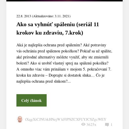
22.8. 2013 (Aktualizováno: 3.11. 2021)
Ako sa vyhnúť spáleniu (seriál 11
krokov ku zdraviu, 7.krok)
Aká je najlepšia ochrana pred spálením? Aké potraviny
vás ochránia pred spálenou pokožkou? Pokiaľ sa už spálite,
aké prírodné alternatívy môžete využiť, aby ste zmiernili
bolesti? Ako si urobiť vlastný sprej na spálenú pokožku?
A omnoho viac vám prinášam v mojom 5. pokračovaní 7.
kroku ku zdraviu – Doprajte si dostatok slnka… Čo je
najlepšia ochrana pred slnkom?...
Celý článok
tXqgXiCJNUrkHNejW kFlPNZCXFUYJCSZgcWEY
3625x
1