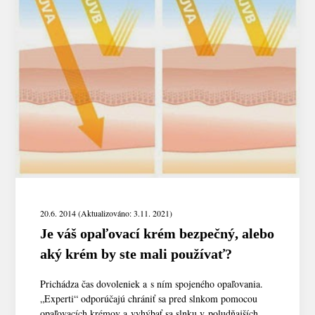
20.6. 2014 (Aktualizováno: 3.11. 2021)
Je váš opaľovací krém bezpečný, alebo
aký krém by ste mali používať?
Prichádza čas dovoleniek a s ním spojeného opaľovania.
„Experti“ odporúčajú chrániť sa pred slnkom pomocou
opaľovacích krémov a vyhýbať sa slnku v poludňajších