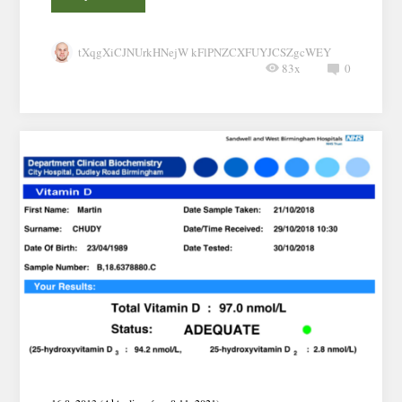
tXqgXiCJNUrkHNejW kFlPNZCXFUYJCSZgcWEY
83x
0