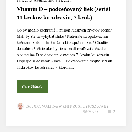
16.8. 2013 (Aktualizováno: 8.11. 2021)
Vitamín D – podceňovaný liek (seriál
11.krokov ku zdraviu, 7.krok)
Čo by mohlo zachrániť 1 milión ľudských životov ročne?
Mali by ste sa vyhýbať slnku? Natierate sa opaľovacími
krémami v domnienke, že robíte správnu vec? Chodíte
do solária? Viete ako by ste sa mali opaľovať? Všetko
o vitamíne D sa dozviete v mojom 7. kroku ku zdraviu –
Doprajte si dostatok Slnka… Pokračovanie môjho seriálu
11.krokov ku zdraviu, v ktorom...
Celý článok
tXqgXiCJNUrkHNejW kFlPNZCXFUYJCSZgcWEY
3095x
2