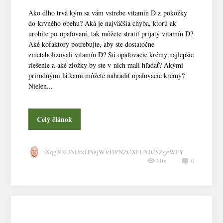
Ako dlho trvá kým sa vám vstrebe vitamín D z pokožky
do krvného obehu? Aká je najväčšia chyba, ktorú ak
urobíte po opaľovaní, tak môžete stratiť prijatý vitamín D?
Aké kofaktory potrebujte, aby ste dostatočne
zmetabolizovali vitamín D? Sú opaľovacie krémy najlepšie
riešenie a aké zložky by ste v nich mali hľadať? Akými
prírodnými látkami môžete nahradiť opaľovacie krémy?
Nielen...
Celý článok
tXqgXiCJNUrkHNejW kFlPNZCXFUYJCSZgcWEY
60x
0