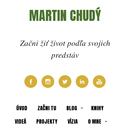
MARTIN CHUDÝ
Začni žiť život podľa svojich
predstáv
ÚVOD
ZAČNI TU
BLOG
KNIHY
VIDEÁ
PROJEKTY
VÍZIA
O MNE