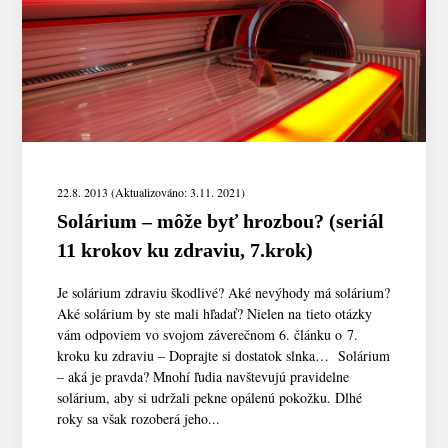
22.8. 2013 (Aktualizováno: 3.11. 2021)
Solárium – môže byť hrozbou? (seriál
11 krokov ku zdraviu, 7.krok)
Je solárium zdraviu škodlivé? Aké nevýhody má solárium?
Aké solárium by ste mali hľadať? Nielen na tieto otázky
vám odpoviem vo svojom záverečnom 6. článku o 7.
kroku ku zdraviu – Doprajte si dostatok slnka… Solárium
– aká je pravda? Mnohí ľudia navštevujú pravidelne
solárium, aby si udržali pekne opálenú pokožku. Dlhé
roky sa však rozoberá jeho...