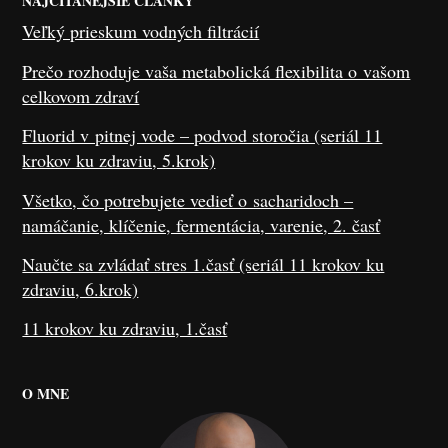
NAJČÍTANEJŠIE ČLÁNKY
Veľký prieskum vodných filtrácií
Prečo rozhoduje vaša metabolická flexibilita o vašom
celkovom zdraví
Fluorid v pitnej vode – podvod storočia (seriál 11
krokov ku zdraviu, 5.krok)
Všetko, čo potrebujete vedieť o sacharidoch –
namáčanie, klíčenie, fermentácia, varenie, 2. časť
Naučte sa zvládať stres 1.časť (seriál 11 krokov ku
zdraviu, 6.krok)
11 krokov ku zdraviu, 1.časť
O MNE