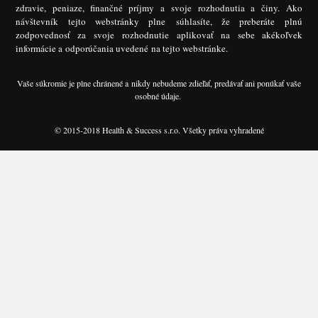
zdravie, peniaze, finančné príjmy a svoje rozhodnutia a činy. Ako
návštevník tejto webstránky plne súhlasíte, že preberáte plnú
zodpovednosť za svoje rozhodnutie aplikovať na sebe akékoľvek
informácie a odporúčania uvedené na tejto webstránke.
Vaše súkromie je plne chránené a nikdy nebudeme zdieľať, predávať ani ponúkať vaše
osobné údaje.
© 2015-2018 Health & Success s.r.o. Všetky práva vyhradené