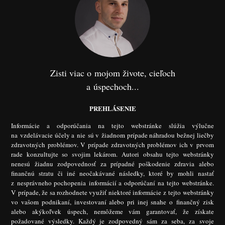
Zisti viac o mojom živote, cieľoch
a úspechoch...
PREHLÁSENIE
Informácie a odporúčania na tejto webstránke slúžia výlučne
na vzdelávacie účely a nie sú v žiadnom prípade náhradou bežnej liečby
zdravotných problémov. V prípade zdravotných problémov ich v prvom
rade konzultujte so svojim lekárom. Autori obsahu tejto webstránky
nenesú žiadnu zodpovednosť za prípadné poškodenie zdravia alebo
finančnú stratu či iné neočakávané následky, ktoré by mohli nastať
z nesprávneho pochopenia informácií a odporúčaní na tejto webstránke.
V prípade, že sa rozhodnete využiť niektoré informácie z tejto webstránky
vo vašom podnikaní, investovaní alebo pri inej snahe o finančný zisk
alebo akýkoľvek úspech, nemôžeme vám garantovať, že získate
požadované výsledky. Každý je zodpovedný sám za seba, za svoje