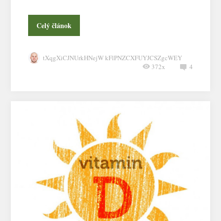
Celý článok
tXqgXiCJNUrkHNejW kFlPNZCXFUYJCSZgcWEY
372x
4