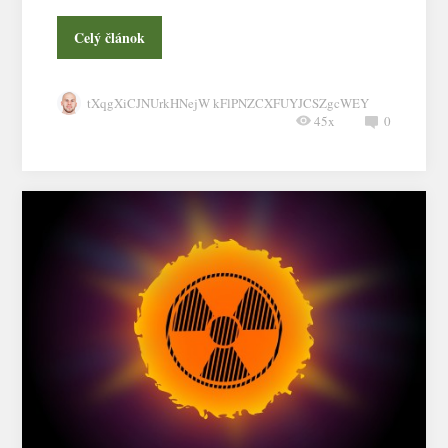
Celý článok
tXqgXiCJNUrkHNejW kFlPNZCXFUYJCSZgcWEY
45x
0