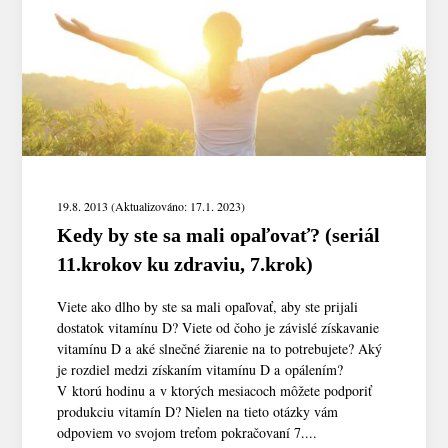
19.8. 2013 (Aktualizováno: 17.1. 2023)
Kedy by ste sa mali opaľovať? (seriál
11.krokov ku zdraviu, 7.krok)
Viete ako dlho by ste sa mali opaľovať, aby ste prijali
dostatok vitamínu D? Viete od čoho je závislé získavanie
vitamínu D a aké slnečné žiarenie na to potrebujete? Aký
je rozdiel medzi získaním vitamínu D a opálením?
V ktorú hodinu a v ktorých mesiacoch môžete podporiť
produkciu vitamín D? Nielen na tieto otázky vám
odpoviem vo svojom treťom pokračovaní 7....