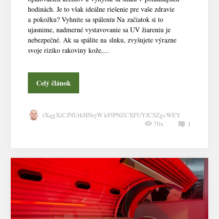
hodinách. Je to však ideálne riešenie pre vaše zdravie
a pokožku? Vyhnite sa spáleniu Na začiatok si to
ujasnime, nadmerné vystavovanie sa UV žiareniu je
nebezpečné. Ak sa spálite na slnku, zvyšujete výrazne
svoje riziko rakoviny kože,...
Celý článok
tXqgXiCJNUrkHNejW kFlPNZCXFUYJCSZgcWEY
70x
1