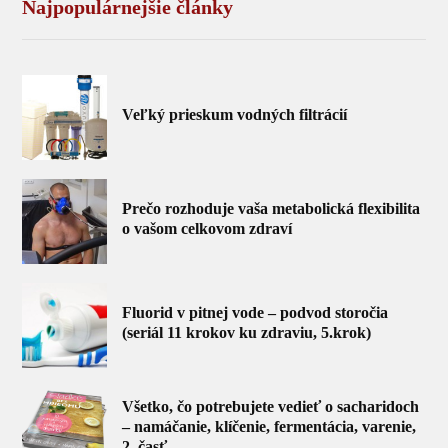
Najpopulárnejšie články
Veľký prieskum vodných filtrácií
Prečo rozhoduje vaša metabolická flexibilita
o vašom celkovom zdraví
Fluorid v pitnej vode – podvod storočia
(seriál 11 krokov ku zdraviu, 5.krok)
Všetko, čo potrebujete vedieť o sacharidoch
– namáčanie, klíčenie, fermentácia, varenie,
2. časť