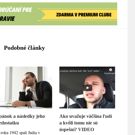
Podobné články
pánok a následky jeho
Ako uvažuje väčšina ľudí
edostatku
a kvôli tomu nie sú
úspešní? VIDEO
roku 1942 spali ľudia v