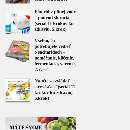
Fluorid v pitnej vode
– podvod storočia
(seriál 11 krokov ku
zdraviu, 5.krok)
Všetko, čo
potrebujete vedieť
o sacharidoch –
namáčanie, klíčenie,
fermentácia, varenie,
2. časť
Naučte sa zvládať
stres 1.časť (seriál 11
krokov ku zdraviu,
6.krok)