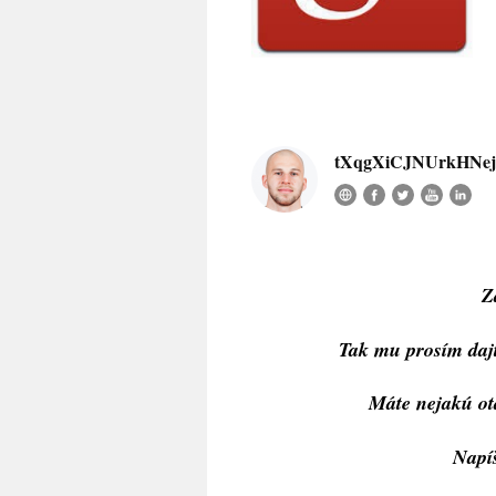
tXqgXiCJNUrkHN
Z
Tak mu prosím dajte
Máte nejakú ot
Napíš