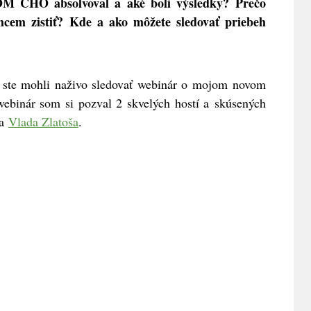
 CHO absolvoval a aké boli výsledky? Prečo
hcem zistiť? Kde a ako môžete sledovať priebeh
0 ste mohli naživo sledovať webinár o mojom novom
webinár som si pozval 2 skvelých hostí a skúsených
a
Vlada Zlatoša
.