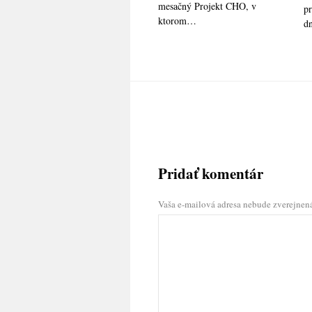
mesačný Projekt CHO, v
pr
ktorom…
d
Pridať komentár
Vaša e-mailová adresa nebude zverejnen