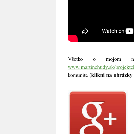
Všetko o mojom nov
www.martinchudy.sk/projektc
(klikni na obrázky
komunite