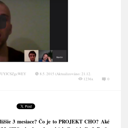
XFUYJCSZgcWEY
8.5. 2015 (Aktualizováno: 21.12.
1236x
0
ližšie 3 mesiace? Čo je to PROJEKT CHO? Aké