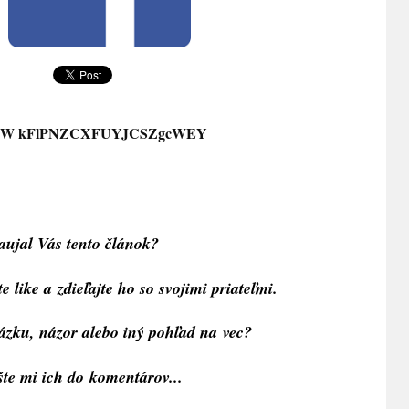
ejW kFlPNZCXFUYJCSZgcWEY
aujal Vás tento článok?
 like a zdieľajte ho so svojimi priateľmi.
ázku, názor alebo iný pohľad na vec?
te mi ich do komentárov...