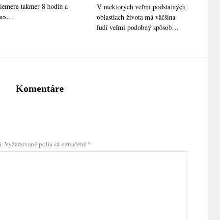
iemere takmer 8 hodín a
V niektorých veľmi podstatných
nes…
oblastiach života má väčšina
ľudí veľmi podobný spôsob…
Komentáre
á.
Vyžadované polia sú označené
*