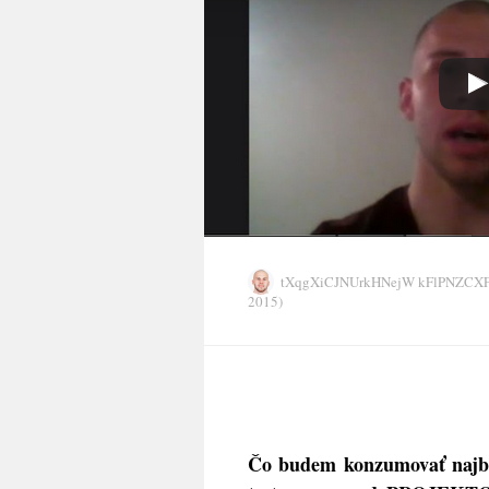
tXqgXiCJNUrkHNejW kFlPNZC
2015)
Čo budem konzumovať najb