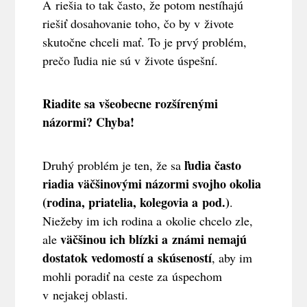
A riešia to tak často, že potom nestíhajú
riešiť dosahovanie toho, čo by v živote
skutočne chceli mať. To je prvý problém,
prečo ľudia nie sú v živote úspešní.
Riadite sa všeobecne rozšírenými
názormi? Chyba!
ľudia často
Druhý problém je ten, že sa
riadia väčšinovými názormi svojho okolia
(rodina, priatelia, kolegovia a pod.)
.
Niežeby im ich rodina a okolie chcelo zle,
väčšinou ich blízki a známi nemajú
ale
dostatok vedomostí a skúseností
, aby im
mohli poradiť na ceste za úspechom
v nejakej oblasti.