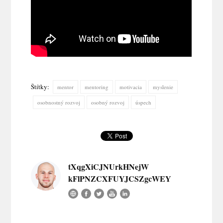
Štítky:
mentor
mentoring
motivacia
myslenie
osobnostný rozvoj
osobný rozvoj
úspech
tXqgXiCJNUrkHNejW
kFlPNZCXFUYJCSZgcWEY