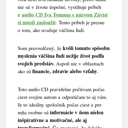
nie sú v živote úspešní, vystihuje príbeh
audio CD Iva Tomana s názvom Závist
z
si musíš zasloužit
. Tento príbeh je presne
o tom, ako uvažuje väčšina ľudí.
kvôli tomuto spôsobu
Som presvedčený, že
myslenia väčšina ľudí nežije život podľa
svojich predstáv.
Aspoň nie v oblastiach
financie, zdravie alebo vzťahy
ako sú
.
Toto audio CD pravidelne počúvam počas
ciest svojim autom a odporúčam to aj vám.
Je to ideálny spoločník počas ciest a pre
informácie v ňom nielen
mňa osobne sú
inšpiratívne a motivačné, ale aj
transformačné
. Čo znamená, že dokážu