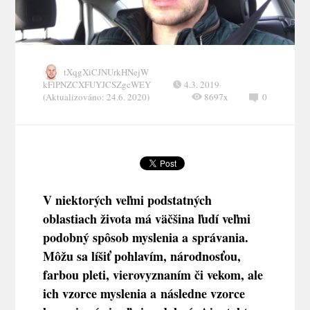
tXqgXiCJNUrkHNejW
kFlPNZCXFUYJCSZgcWEY
4.3. 2019
(Aktualizováno: 24.6. 2020)
8697x
0
V niektorých veľmi podstatných
oblastiach života má väčšina ľudí veľmi
podobný spôsob myslenia a správania.
Môžu sa líšiť pohlavím, národnosťou,
farbou pleti, vierovyznaním či vekom, ale
ich vzorce myslenia a následne vzorce