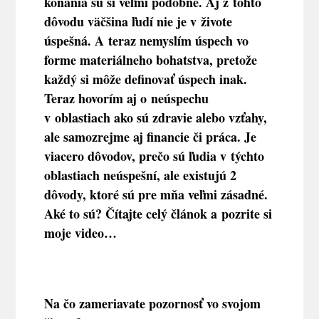
konania sú si veľmi podobné. Aj z tohto
dôvodu väčšina ľudí nie je v živote
úspešná. A teraz nemyslím úspech vo
forme materiálneho bohatstva, pretože
každý si môže definovať úspech inak.
Teraz hovorím aj o neúspechu
v oblastiach ako sú zdravie alebo vzťahy,
ale samozrejme aj financie či práca. Je
viacero dôvodov, prečo sú ľudia v týchto
oblastiach neúspešní, ale existujú 2
dôvody, ktoré sú pre mňa veľmi zásadné.
Aké to sú? Čítajte celý článok a pozrite si
moje video…
Na čo zameriavate pozornosť vo svojom