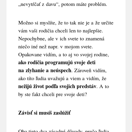
„nevytŕčať z davu“, potom máte problém.
Možno si myslíte, že to tak nie je a že určite
vám vaši rodičia chceli len to najlepšie.
Nepochybne, ale v ich svete to znamená
niečo iné než napr. v mojom svete.
Opakovane vidím, a to aj vo svojej rodine,
ako
rodičia programujú svoje deti
na zlyhanie a neúspech
. Zároveň vidím,
ako títo ľudia uvažujú a viem a vidím, že
nežijú život podľa svojich predstáv
. A to
by ste fakt chceli pre svoje deti?
Závisť si musíš zaslúžiť
Oba tieto dva zásadné dôvody, prečo ľudia