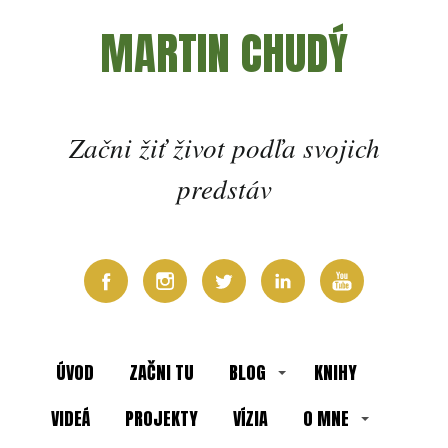
MARTIN CHUDÝ
Začni žiť život podľa svojich
predstáv
ÚVOD
ZAČNI TU
BLOG
KNIHY
VIDEÁ
PROJEKTY
VÍZIA
O MNE