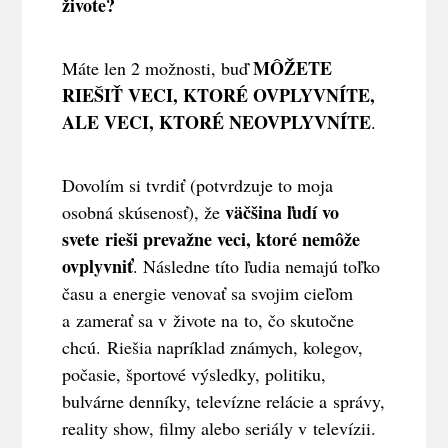
živote?
MÔŽETE
Máte len 2 možnosti, buď
RIEŠIŤ VECI, KTORÉ OVPLYVNÍTE,
ALE VECI, KTORÉ NEOVPLYVNÍTE
.
Dovolím si tvrdiť (potvrdzuje to moja
väčšina ľudí vo
osobná skúsenosť), že
svete rieši prevažne veci, ktoré nemôže
ovplyvniť
. Následne títo ľudia nemajú toľko
času a energie venovať sa svojim cieľom
a zamerať sa v živote na to, čo skutočne
chcú. Riešia napríklad známych, kolegov,
počasie, športové výsledky, politiku,
bulvárne denníky, televízne relácie a správy,
reality show, filmy alebo seriály v televízii.