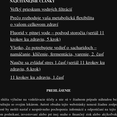
NAJČÍTANEJŠIE ČLÁNKY
Veľký prieskum vodných filtrácií
Prečo rozhoduje vaša metabolická flexibilita
o vašom celkovom zdraví
Fluorid v pitnej vode – podvod storočia (seriál 11
krokov ku zdraviu, 5.krok)
Všetko, čo potrebujete vedieť o sacharidoch –
namáčanie, klíčenie, fermentácia, varenie, 2. časť
Naučte sa zvládať stres 1.časť (seriál 11 krokov ku
zdraviu, 6.krok)
11 krokov ku zdraviu, 1.časť
PREHLÁSENIE
e slúžia výlučne na vzdelávacie účely a nie sú v žiadnom prípade náhradou be
ltujte so svojim lekárom. Autori obsahu tejto webstránky nenesú žiadnu zodp
toré by mohli nastať z nesprávneho pochopenia informácií a odporúčaní na tejto
šom podnikaní, investovaní alebo pri inej snahe o finančný zisk alebo akýkoľve