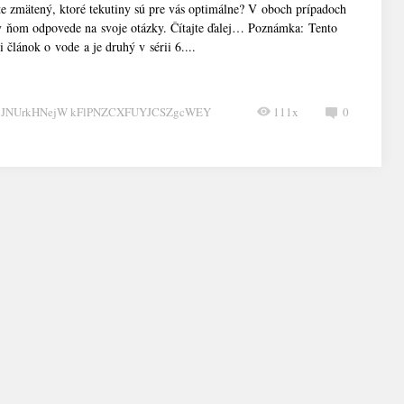
ste zmätený, ktoré tekutiny sú pre vás optimálne? V oboch prípadoch
e v ňom odpovede na svoje otázky. Čítajte ďalej… Poznámka: Tento
článok o vode a je druhý v sérii 6....
CJNUrkHNejW kFlPNZCXFUYJCSZgcWEY
111x
0