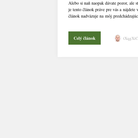
Alebo si naň naopak dávate pozor, ale 
je tento článok práve pre vás a nájdet
článok nadväzuje na môj predchádzajúci 
Celý článok
tXqgXi