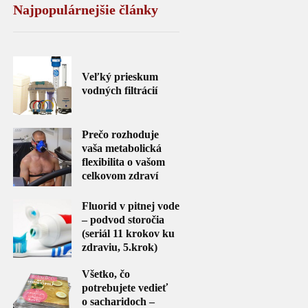
Najpopulárnejšie články
Veľký prieskum
vodných filtrácií
Prečo rozhoduje
vaša metabolická
flexibilita o vašom
celkovom zdraví
Fluorid v pitnej vode
– podvod storočia
(seriál 11 krokov ku
zdraviu, 5.krok)
Všetko, čo
potrebujete vedieť
o sacharidoch –