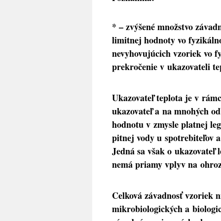
* – zvýšené množstvo závad
limitnej hodnoty vo fyzikáln
nevyhovujúcich vzoriek vo f
prekročenie v ukazovateli tep
Ukazovateľ teplota je v rá
ukazovateľ a na mnohých od
hodnotu v zmysle platnej le
pitnej vody u spotrebiteľov
Jedná sa však o ukazovateľ 
nemá priamy vplyv na ohroze
Celková závadnosť vzoriek n
mikrobiologických a biologi