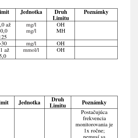
imit
Jednotka
Druh
Poznámky
Limitu
,0 až
m
g/l
OH
0,0
m
g/l
MH
125
>30
m
g/l
OH
,1 až
m
mol/l
OH
5,0
Druh
imit
Jednotka
Poznámky
Limitu
Postačujúca
frekvencia
monitorovania je
1x ročne;
nemusí sa