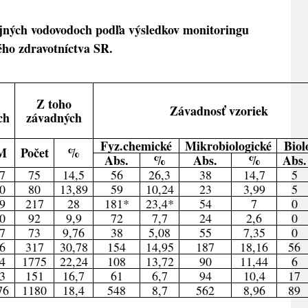
ejných vodovodoch podľa výsledkov monitoringu
ho zdravotníctva SR.
Z toho
Závadnos
ť
vzoriek
ch
závadných
Fyz.chemické
Mikrobiologické
Biol
M
Počet
%
Abs.
%
Abs.
%
Abs.
7
75
14,5
56
26,3
38
14,7
5
0
80
13,89
59
10,24
23
3,99
5
9
217
28
181*
23,4*
54
7
0
0
92
9,9
72
7,7
24
2,6
0
7
73
9,76
38
5,08
55
7,35
0
6
317
30,78
154
14,95
187
18,16
56
4
1775
22,24
108
13,72
90
11,44
6
3
151
16,7
61
6,7
94
10,4
17
76
1180
18,4
548
8,7
562
8,96
89