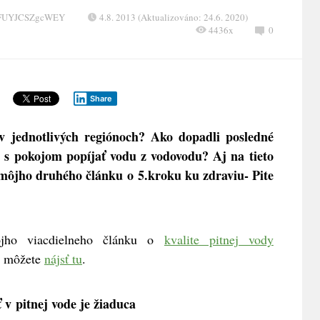
XFUYJCSZgcWEY
4.8. 2013 (Aktualizováno: 24.6. 2020)
4436x
0
Share
 v jednotlivých regiónoch? Ako dopadli posledné
s pokojom popíjať vodu z vodovodu? Aj na tieto
môjho druhého článku o 5.kroku ku zdraviu- Pite
ôjho viacdielneho článku o
kvalite pitnej vody
y môžete
nájsť tu
.
 v pitnej vode je žiaduca