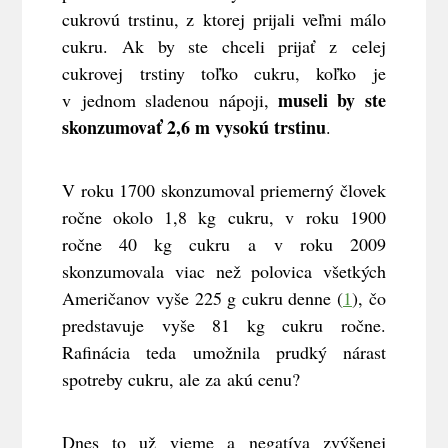
cukrovú trstinu, z ktorej prijali veľmi málo
cukru. Ak by ste chceli prijať z celej
cukrovej trstiny toľko cukru, koľko je
museli by ste
v jednom sladenou nápoji,
skonzumovať 2,6 m vysokú trstinu
.
V roku 1700 skonzumoval priemerný človek
ročne okolo 1,8 kg cukru, v roku 1900
ročne 40 kg cukru a v roku 2009
skonzumovala viac než polovica všetkých
Američanov vyše 225 g cukru denne (
1
), čo
predstavuje vyše 81 kg cukru ročne.
Rafinácia teda umožnila prudký nárast
spotreby cukru, ale za akú cenu?
Dnes to už vieme a negatíva zvýšenej