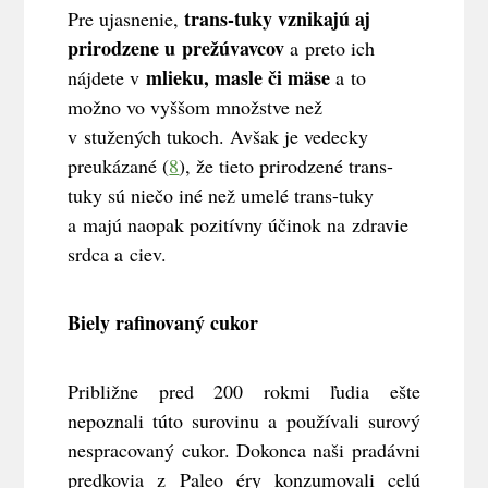
trans-tuky vznikajú aj
Pre ujasnenie,
prirodzene u prežúvavcov
a preto ich
mlieku, masle či mäse
nájdete v
a to
možno vo vyššom množstve než
v stužených tukoch. Avšak je vedecky
preukázané (
8
), že tieto prirodzené trans-
tuky sú niečo iné než umelé trans-tuky
a majú naopak pozitívny účinok na zdravie
srdca a ciev.
Biely rafinovaný cukor
Približne pred 200 rokmi ľudia ešte
nepoznali túto surovinu a používali surový
nespracovaný cukor. Dokonca naši pradávni
predkovia z Paleo éry konzumovali celú