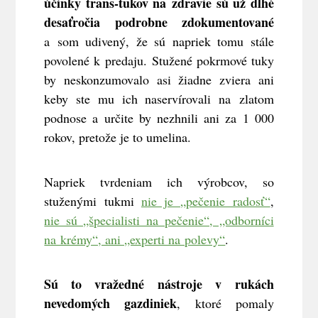
účinky trans-tukov na zdravie sú už dlhé
desaťročia podrobne zdokumentované
a som udivený, že sú napriek tomu stále
povolené k predaju. Stužené pokrmové tuky
by neskonzumovalo asi žiadne zviera ani
keby ste mu ich naservírovali na zlatom
podnose a určite by nezhnili ani za 1 000
rokov, pretože je to umelina.
Napriek tvrdeniam ich výrobcov, so
stuženými tukmi
nie je „pečenie radosť“
,
nie sú „špecialisti na pečenie“, „odborníci
na krémy“, ani „experti na polevy“
.
Sú to vražedné nástroje v rukách
nevedomých gazdiniek
, ktoré pomaly