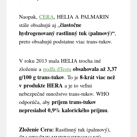
Naopak,
CERA
, HELIA A PALMARIN
čiastočne
stále obsahujú aj „
hydrogenovaný rastlinný tuk (palmový)“
,
preto obsahujú podstatne viac trans-tukov.
V roku 2013 mala HELIA trocha iné
obsahovala až
3,37
zloženie a
podľa dTestu
g/100 g trans-tukov
8-krát viac než
. To je
v produkte HERA
a je to veľmi
nebezpečné množstvo trans-tukov. WHO
príjem trans-tukov
odporúča, aby
nepresiahol 0,9% kalorického príjmu
.
Zloženie Cera:
Rastlinný tuk (palmový),