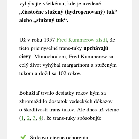
vyhýbajte všetkému, kde je uvedené
„čiastočne stužený (hydrogenovaný) tuk“
alebo „stužený tuk“.
Už v roku 1957
Fred Kummerow zistil
, že
upchávajú
tieto priemyselné trans-tuky
cievy
. Mimochodom, Fred Kummerow sa
celý život vyhýbal margarínom a stuženým
tukom a dožil sa 102 rokov.
Bohužiaľ trvalo desiatky rokov kým sa
zhromaždilo dostatok vedeckých dôkazov
o škodlivosti trans-tukov. Ale dnes už vieme
(
1
,
2
,
3
,
4
), že trans-tuky spôsobujú:
Srdcovo-cievne ochorenia