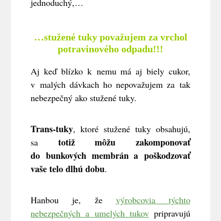
jednoduchý,…
…stužené tuky považujem za vrchol
potravinového odpadu!!!
Aj keď blízko k nemu má aj biely cukor,
v malých dávkach ho nepovažujem za tak
nebezpečný ako stužené tuky.
Trans-tuky
, ktoré stužené tuky obsahujú,
totiž môžu zakomponovať
sa
do bunkových membrán a poškodzovať
vaše telo dlhú dobu
.
Hanbou je, že
výrobcovia týchto
nebezpečných a umelých tukov
pripravujú