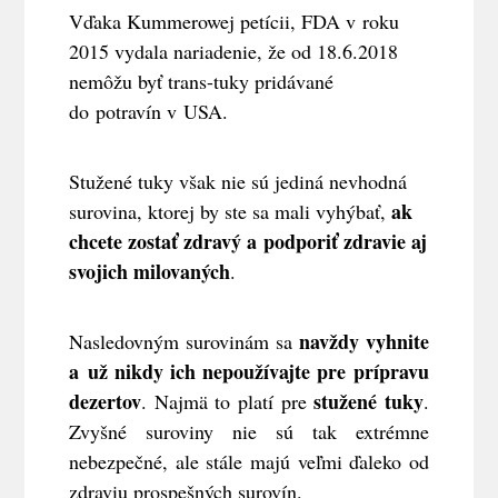
Vďaka Kummerowej petícii, FDA v roku
2015 vydala nariadenie, že od 18.6.2018
nemôžu byť trans-tuky pridávané
do potravín v USA.
Stužené tuky však nie sú jediná nevhodná
ak
surovina, ktorej by ste sa mali vyhýbať,
chcete zostať zdravý a podporiť zdravie aj
svojich milovaných
.
navždy vyhnite
Nasledovným surovinám sa
a už nikdy ich nepoužívajte pre prípravu
dezertov
stužené tuky
. Najmä to platí pre
.
Zvyšné suroviny nie sú tak extrémne
nebezpečné, ale stále majú veľmi ďaleko od
zdraviu prospešných surovín.