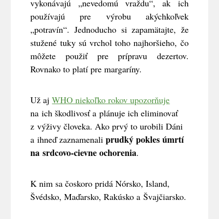
vykonávajú „nevedomú vraždu“, ak ich
používajú pre výrobu akýchkoľvek
„potravín“. Jednoducho si zapamätajte, že
stužené tuky sú vrchol toho najhoršieho, čo
môžete použiť pre prípravu dezertov.
Rovnako to platí pre margaríny.
Už aj
WHO niekoľko rokov upozorňuje
na ich škodlivosť a plánuje ich eliminovať
z výživy človeka. Ako prvý to urobili Dáni
prudký pokles úmrtí
a i
hneď zaznamenali
na srdcovo-cievne ochorenia
.
K nim sa čoskoro pridá Nórsko, Island,
Švédsko, Maďarsko, Rakúsko a Švajčiarsko.