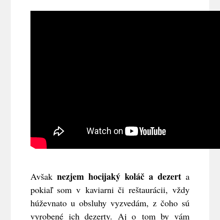
nezjem hocijaký koláč a dezert
Avšak
a
pokiaľ som v kaviarni či reštaurácii, vždy
húževnato u obsluhy vyzvedám, z čoho sú
vyrobené ich dezerty. Aj o tom by vám