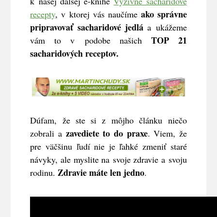
k našej ďalšej e-knihe
Výživné sacharidové
ako správne
recepty
, v ktorej vás naučíme
pripravovať sacharidové jedlá
a ukážeme
TOP 21
vám to v podobe našich
sacharidových receptov.
Dúfam, že ste si z môjho článku niečo
zavediete to do praxe
zobrali a
. Viem, že
pre väčšinu ľudí nie je ľahké zmeniť staré
návyky, ale myslite na svoje zdravie a svoju
Zdravie máte len jedno
rodinu.
.