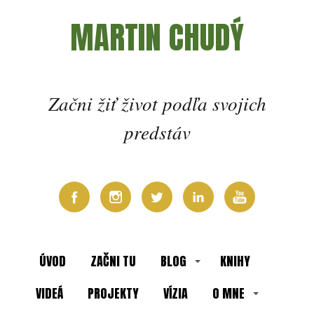
MARTIN CHUDÝ
Začni žiť život podľa svojich
predstáv
ÚVOD
ZAČNI TU
BLOG
KNIHY
VIDEÁ
PROJEKTY
VÍZIA
O MNE