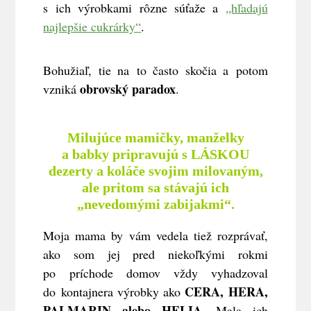
s ich výrobkami rôzne súťaže a
„hľadajú
najlepšie cukrárky“
.
Bohužiaľ, tie na to často skočia a potom
obrovský paradox
vzniká
.
Milujúce mamičky, manželky
a babky pripravujú s LÁSKOU
dezerty a koláče svojim milovaným,
ale pritom sa stávajú ich
„nevedomými zabijakmi“.
Moja mama by vám vedela tiež rozprávať,
ako som jej pred niekoľkými rokmi
po príchode domov vždy vyhadzoval
CERA, HERA,
do kontajnera výrobky ako
PALMARIN alebo HELIA
. Mala ich