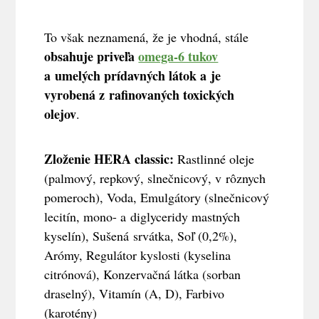
To však neznamená, že je vhodná, stále
obsahuje priveľa
omega-6 tukov
a umelých prídavných látok a je
vyrobená z rafinovaných toxických
olejov
.
Zloženie
HERA classic:
Rastlinné oleje
(palmový, repkový, slnečnicový, v rôznych
pomeroch), Voda, Emulgátory (slnečnicový
lecitín, mono- a diglyceridy mastných
kyselín), Sušená srvátka, Soľ (0,2%),
Arómy, Regulátor kyslosti (kyselina
citrónová), Konzervačná látka (sorban
draselný), Vitamín (A, D), Farbivo
(karotény)