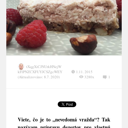
tXqgXiCJNUrkHNejW
kFlPNZCXFUYJCSZgcWEY
1.11. 2015
(Aktualizováno: 8.7. 2020)
3280x
1
Viete, čo je to „nevedomá vražda“? Tak
nazývam prípravu dezertov pre vlastnú