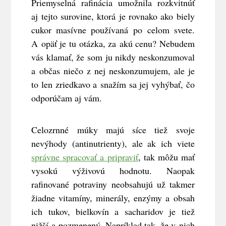
Priemyselná rafinácia umožnila rozkvitnúť
aj tejto surovine, ktorá je rovnako ako biely
cukor masívne používaná po celom svete.
A opäť je tu otázka, za akú cenu? Nebudem
vás klamať, že som ju nikdy neskonzumoval
a občas niečo z nej neskonzumujem, ale je
to len zriedkavo a snažím sa jej vyhýbať, čo
odporúčam aj vám.
Celozrnné múky majú síce tiež svoje
nevýhody (antinutrienty), ale ak ich viete
správne spracovať a pripraviť
, tak môžu mať
vysokú výživovú hodnotu. Naopak
rafinované potraviny neobsahujú už takmer
žiadne vitamíny, minerály, enzýmy a obsah
ich tukov, bielkovín a sacharidov je tiež
nižší a pozmenený. Napríklad tak, že v nich