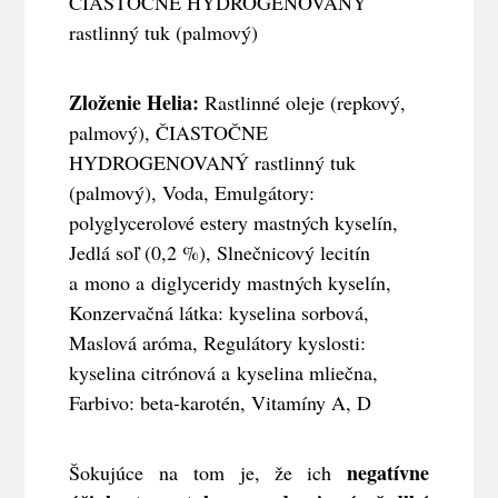
ČIASTOČNE HYDROGENOVANÝ
rastlinný tuk (palmový)
Zloženie Helia:
Rastlinné oleje (repkový,
palmový), ČIASTOČNE
HYDROGENOVANÝ rastlinný tuk
(palmový), Voda, Emulgátory:
polyglycerolové estery mastných kyselín,
Jedlá soľ (0,2 %), Slnečnicový lecitín
a mono a diglyceridy mastných kyselín,
Konzervačná látka: kyselina sorbová,
Maslová aróma, Regulátory kyslosti:
kyselina citrónová a kyselina mliečna,
Farbivo: beta-karotén, Vitamíny A, D
negatívne
Šokujúce na tom je, že ich