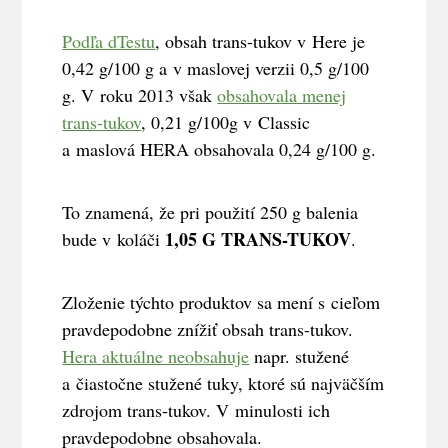
Podľa dTestu
,
obsah trans-tukov v Here je
0,42 g/100 g a v maslovej verzii 0,5 g/100
g. V roku 2013 však
obsahovala menej
trans-tukov
, 0,21 g/100g v Classic
a maslová HERA obsahovala 0,24 g/100 g.
To znamená, že pri použití 250 g balenia
1,05 G TRANS-TUKOV
bude v koláči
.
Zloženie týchto produktov sa mení s cieľom
pravdepodobne znížiť obsah trans-tukov.
Hera aktuálne neobsahuje
napr. stužené
a čiastočne stužené tuky, ktoré sú najväčším
zdrojom trans-tukov. V minulosti ich
pravdepodobne obsahovala.