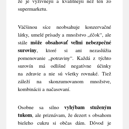
že je výživnejší a kvalitnejší než ten zo
supermarketu.
Väčšinou síce neobsahuje konzervačné
látky, umelé prísady a množstvo „éčok“, ale
môže obsahovať veľmi nebezpečné
stále
suroviny
, ktoré si ani nezaslúžia
pomenovanie „potraviny“. Každá z týchto
surovín má odlišné negatívne účinky
na zdravie a nie sú všetky rovnaké. Tiež
záleží na skonzumovanom množstve,
kombinácii a načasovaní.
vyhýbam stuženým
Osobne sa silno
tukom
, ale priznávam, že dezert s obsahom
bieleho cukru si občas dám. Dôvod je