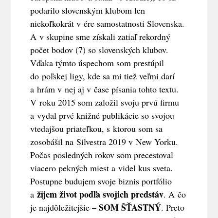
podarilo slovenským klubom len
niekoľkokrát v ére samostatnosti Slovenska.
A v skupine sme získali zatiaľ rekordný
počet bodov (7) so slovenských klubov.
Vďaka týmto úspechom som prestúpil
do poľskej ligy, kde sa mi tiež veľmi darí
a hrám v nej aj v čase písania tohto textu.
V roku 2015 som založil svoju prvú firmu
a vydal prvé knižné publikácie so svojou
vtedajšou priateľkou, s ktorou som sa
zosobášil na Silvestra 2019 v New Yorku.
Počas posledných rokov som precestoval
viacero pekných miest a videl kus sveta.
Postupne budujem svoje biznis portfólio
žijem život podľa svojich predstáv
a
. A čo
SOM ŠŤASTNÝ
je najdôležitejšie –
. Preto