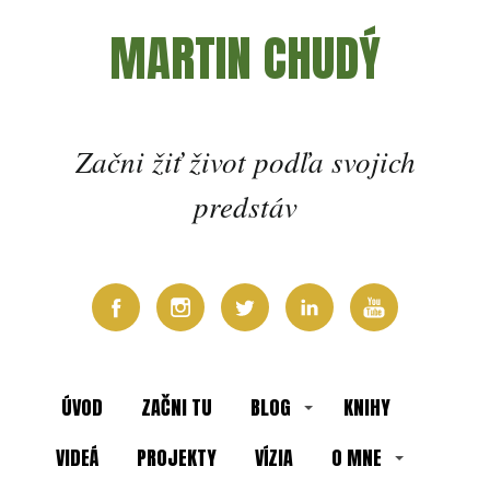
MARTIN CHUDÝ
Začni žiť život podľa svojich
predstáv
ÚVOD
ZAČNI TU
BLOG
KNIHY
VIDEÁ
PROJEKTY
VÍZIA
O MNE