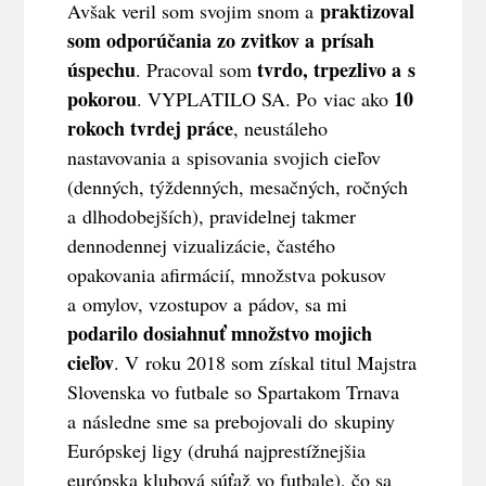
praktizoval
Avšak veril som svojim snom a
som odporúčania zo zvitkov a prísah
úspechu
tvrdo, trpezlivo a s
. Pracoval som
pokorou
10
. VYPLATILO SA. Po viac ako
rokoch
tvrdej práce
, neustáleho
nastavovania a spisovania svojich cieľov
(denných, týždenných, mesačných, ročných
a dlhodobejších), pravidelnej takmer
dennodennej vizualizácie, častého
opakovania afirmácií, množstva pokusov
a omylov, vzostupov a pádov, sa mi
podarilo dosiahnuť množstvo mojich
cieľov
. V roku 2018 som získal titul Majstra
Slovenska vo futbale so Spartakom Trnava
a následne sme sa prebojovali do skupiny
Európskej ligy (druhá najprestížnejšia
európska klubová súťaž vo futbale), čo sa