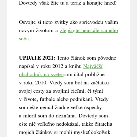
Dovtedy však žite tu a teraz a konajte hneď.
Osvojte si tieto zvitky ako sprievodcu vašim
novým životom a
zlepšujte neustále samého
seba
.
UPDATE 2021:
Tento článok som pôvodne
napísal v roku 2012 a knihu
Najväčší
obchodník na svete
som čítal približne
v roku 2010. Vtedy som bol na začiatku
svojej cesty za svojimi cieľmi, či tými
v živote, futbale alebo podnikaní. Vtedy
som ešte nemal žiadne veľké úspechy
a mieril som do neznáma. Dovtedy som
ešte nič veľkého nedokázal, takže čitatelia
mojich článkov si mohli myslieť čokoľvek.