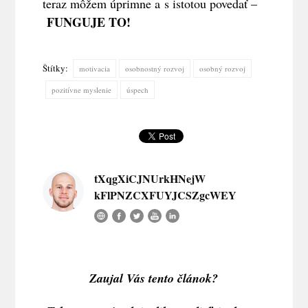
teraz môžem úprimne a s istotou povedať –
FUNGUJE TO!
Štítky:
motivacia
osobnostný rozvoj
osobný rozvoj
pozitívne myslenie
úspech
tXqgXiCJNUrkHNejW
kFlPNZCXFUYJCSZgcWEY
Zaujal Vás tento článok?