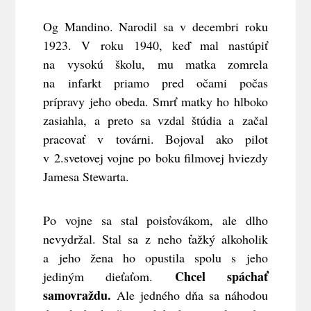
Og Mandino. Narodil sa v decembri roku
1923. V roku 1940, keď mal nastúpiť
na vysokú školu, mu matka zomrela
na infarkt priamo pred očami počas
prípravy jeho obeda. Smrť matky ho hlboko
zasiahla, a preto sa vzdal štúdia a začal
pracovať v továrni. Bojoval ako pilot
v 2.svetovej vojne po boku filmovej hviezdy
Jamesa Stewarta.
Po vojne sa stal poisťovákom, ale dlho
nevydržal. Stal sa z neho ťažký alkoholik
a jeho žena ho opustila spolu s jeho
Chcel spáchať
jediným dieťaťom.
samovraždu.
Ale jedného dňa sa náhodou