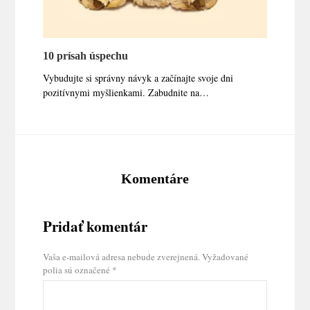
10 prísah úspechu
Vybudujte si správny návyk a začínajte svoje dni
pozitívnymi myšlienkami. Zabudnite na…
Komentáre
Pridať komentár
Vaša e-mailová adresa nebude zverejnená.
Vyžadované
polia sú označené
*