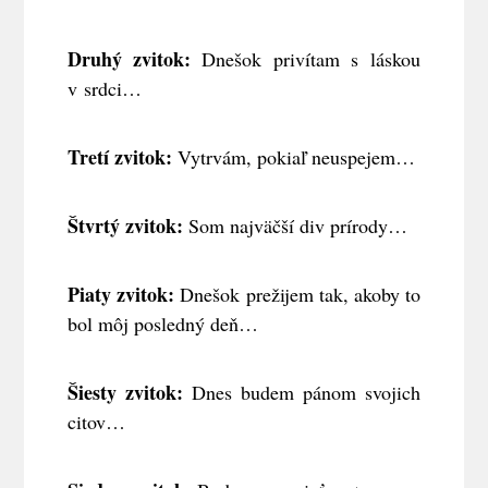
Druhý zvitok:
Dnešok privítam s láskou
v srdci…
Tretí zvitok:
Vytrvám, pokiaľ neuspejem…
Štvrtý zvitok:
Som najväčší div prírody…
Piaty zvitok:
Dnešok prežijem tak, akoby to
bol môj posledný deň…
Šiesty zvitok:
Dnes budem pánom svojich
citov…