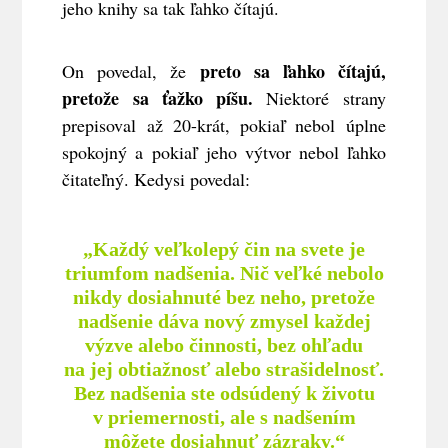
jeho knihy sa tak ľahko čítajú.
preto sa ľahko čítajú,
On povedal, že
pretože sa ťažko píšu.
Niektoré strany
prepisoval až 20-krát, pokiaľ nebol úplne
spokojný a pokiaľ jeho výtvor nebol ľahko
čitateľný. Kedysi povedal:
„Každý veľkolepý čin na svete je
triumfom nadšenia. Nič veľké nebolo
nikdy dosiahnuté bez neho, pretože
nadšenie dáva nový zmysel každej
výzve alebo činnosti, bez ohľadu
na jej obtiažnosť alebo strašidelnosť.
Bez nadšenia ste odsúdený k životu
v priemernosti, ale s nadšením
môžete dosiahnuť zázraky.“