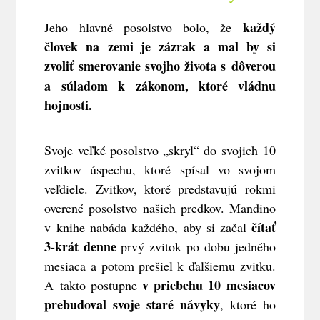
každý
Jeho hlavné posolstvo bolo, že
človek na zemi je zázrak a mal by si
zvoliť smerovanie svojho
ž
ivota s d
ô
verou
a súladom k zákonom, ktoré vládnu
hojnosti.
Svoje veľké posolstvo „skryl“ do svojich 10
zvitkov úspechu, ktoré spísal vo svojom
veľdiele. Zvitkov, ktoré predstavujú rokmi
overené posolstvo našich predkov. Mandino
čítať
v knihe nabáda každého, aby si začal
3-krát denne
prvý zvitok po dobu jedného
mesiaca a potom prešiel k ďalšiemu zvitku.
v priebehu 10 mesiacov
A takto postupne
prebudoval svoje staré návyky
, ktoré ho