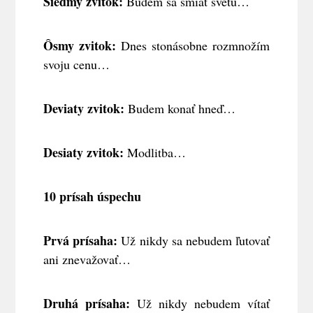
Siedmy zvitok:
Budem sa smiať svetu…
Ôsmy zvitok:
Dnes stonásobne rozmnožím
svoju cenu…
Deviaty zvitok:
Budem konať hneď…
Desiaty zvitok:
Modlitba…
10 prísah úspechu
Prvá prísaha:
Už nikdy sa nebudem ľutovať
ani znevažovať…
Druhá prísaha:
Už nikdy nebudem vítať