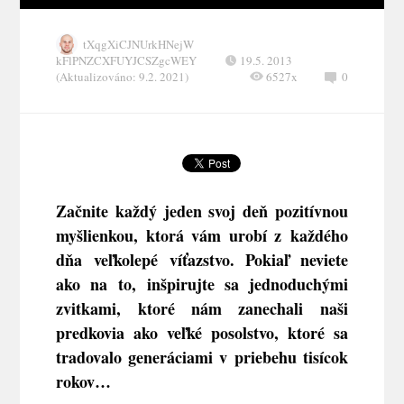
tXqgXiCJNUrkHNejW
kFlPNZCXFUYJCSZgcWEY
19.5. 2013
(Aktualizováno: 9.2. 2021)
6527x
0
Začnite každý jeden svoj deň pozitívnou
myšlienkou, ktorá vám urobí z každého
dňa veľkolepé víťazstvo. Pokiaľ neviete
ako na to, inšpirujte sa jednoduchými
zvitkami, ktoré nám zanechali naši
predkovia ako veľké posolstvo, ktoré sa
tradovalo generáciami v priebehu tisícok
rokov…