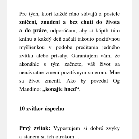
Pre tých, ktorí každé ráno stávajú z postele
zničení, znudení a bez chuti do života
a do práce
, odporúčam, aby si kúpili túto
knihu a každý deň začali takouto pozitívnou
myšlienkou v podobe prečítania jedného
zvitku alebo prísahy. Garantujem vám, že
akonáhle s tým začnete, váš život sa
nenávratne zmení pozitívnym smerom. Mne
sa život zmenil. Ako by povedal Og
„konajte hneď“
Mandino:
.
10 zvitkov úspechu
Prvý zvitok:
Vypestujem si dobré zvyky
a stanem sa ich otrokom…