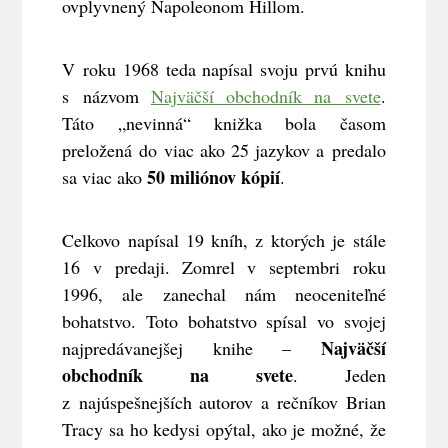
ovplyvnený Napoleonom Hillom.
V roku 1968 teda napísal svoju prvú knihu
s názvom
Najväčší obchodník na svete
.
Táto „nevinná“ knižka bola časom
preložená do viac ako 25 jazykov a predalo
50 miliónov kópií
sa viac ako
.
Celkovo napísal 19 kníh, z ktorých je stále
16 v predaji. Zomrel v septembri roku
1996, ale zanechal nám neoceniteľné
bohatstvo. Toto bohatstvo spísal vo svojej
Najväčší
najpredávanejšej knihe –
obchodník na svete
. Jeden
z najúspešnejších autorov a rečníkov Brian
Tracy sa ho kedysi opýtal, ako je možné, že