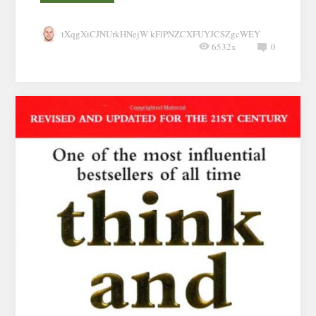
tXqgXiCJNUrkHNejW kFlPNZCXFUYJCSZgcWEY
6532x
0