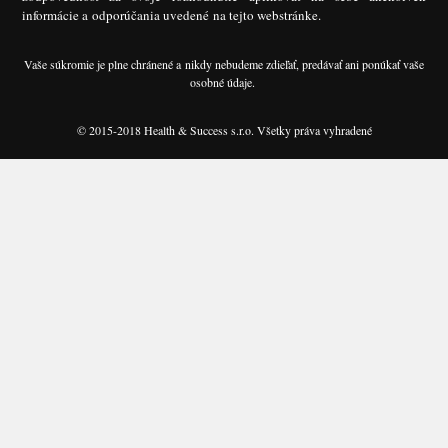
informácie a odporúčania uvedené na tejto webstránke.
Vaše súkromie je plne chránené a nikdy nebudeme zdieľať, predávať ani ponúkať vaše
osobné údaje.
© 2015-2018 Health & Success s.r.o. Všetky práva vyhradené