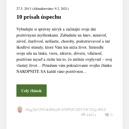
27.5. 2013 (Aktualizováno: 9.2. 2021)
10 prísah úspechu
Vybudujte si správny návyk a začínajte svoje dni
pozitívnymi myšlienkami. Zabudnite na hnev, nenávisť,
závisť, žiarlivosť, nešťastie, choroby, podozrievavosť a iné
škodlivé stimuly, ktoré Vám len ničia život. Sústreďte
svoju silu na lásku, vieru, zdravie, dôveru, vďačnosť,
pozitívnu myseľ a riešte len to, čo môžete ovplyvniť – svoj
vlastný život… Prinášam vám pokračovanie svojho článku
NAKOPNITE SA každé ráno pozitívnou...
Celý článok
tXqgXiCJNUrkHNejW kFlPNZCXFUYJCSZgcWEY
4401x
0