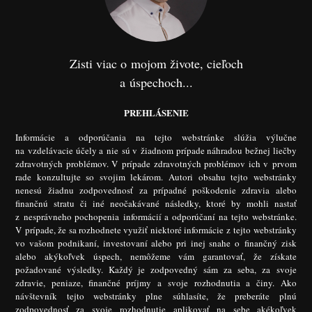
Zisti viac o mojom živote, cieľoch
a úspechoch...
PREHLÁSENIE
Informácie a odporúčania na tejto webstránke slúžia výlučne
na vzdelávacie účely a nie sú v žiadnom prípade náhradou bežnej liečby
zdravotných problémov. V prípade zdravotných problémov ich v prvom
rade konzultujte so svojim lekárom. Autori obsahu tejto webstránky
nenesú žiadnu zodpovednosť za prípadné poškodenie zdravia alebo
finančnú stratu či iné neočakávané následky, ktoré by mohli nastať
z nesprávneho pochopenia informácií a odporúčaní na tejto webstránke.
V prípade, že sa rozhodnete využiť niektoré informácie z tejto webstránky
vo vašom podnikaní, investovaní alebo pri inej snahe o finančný zisk
alebo akýkoľvek úspech, nemôžeme vám garantovať, že získate
požadované výsledky. Každý je zodpovedný sám za seba, za svoje
zdravie, peniaze, finančné príjmy a svoje rozhodnutia a činy. Ako
návštevník tejto webstránky plne súhlasíte, že preberáte plnú
zodpovednosť za svoje rozhodnutie aplikovať na sebe akékoľvek