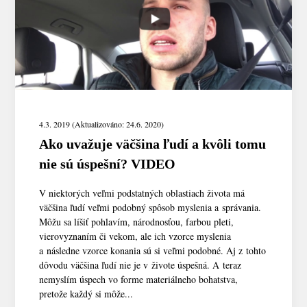
4.3. 2019 (Aktualizováno: 24.6. 2020)
Ako uvažuje väčšina ľudí a kvôli tomu
nie sú úspešní? VIDEO
V niektorých veľmi podstatných oblastiach života má
väčšina ľudí veľmi podobný spôsob myslenia a správania.
Môžu sa líšiť pohlavím, národnosťou, farbou pleti,
vierovyznaním či vekom, ale ich vzorce myslenia
a následne vzorce konania sú si veľmi podobné. Aj z tohto
dôvodu väčšina ľudí nie je v živote úspešná. A teraz
nemyslím úspech vo forme materiálneho bohatstva,
pretože každý si môže...