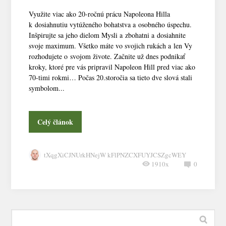
Využite viac ako 20-ročnú prácu Napoleona Hilla
k dosiahnutiu vytúženého bohatstva a osobného úspechu.
Inšpirujte sa jeho dielom Mysli a zbohatni a dosiahnite
svoje maximum. Všetko máte vo svojich rukách a len Vy
rozhodujete o svojom živote. Začnite už dnes podnikať
kroky, ktoré pre vás pripravil Napoleon Hill pred viac ako
70-timi rokmi… Počas 20.storočia sa tieto dve slová stali
symbolom...
Celý článok
tXqgXiCJNUrkHNejW kFlPNZCXFUYJCSZgcWEY
1910x
0