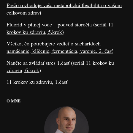
Prečo rozhoduje vaša metabolická flexibilita o vašom
celkovom zdraví
Fluorid v pitnej vode – podvod storočia (seriál 11
krokov ku zdraviu, 5.krok)
Všetko, čo potrebujete vedieť o sacharidoch –
namáčanie, klíčenie, fermentácia, varenie, 2. časť
Naučte sa zvládať stres 1.časť (seriál 11 krokov ku
zdraviu, 6.krok)
11 krokov ku zdraviu, 1.časť
O MNE