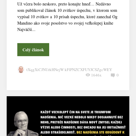
Už včera bolo neskoro, preto konajte hneď… Nedávno
som publikoval článok 10 zvitkov úspechu, v ktorom som
vypísal 10 zvitkov a 10 prísah úspechu, ktoré zanechal Og
Mandino ako svoje posolstvo vo svojej veľkolepej knihe
Najväčší...
Celý článok
tXqgXiCJNUrkHNejW kFlPNZCXFUYJCSZgcWEY
1646x
0