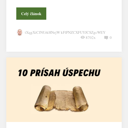
Celý článok
tXqgXiCJNUrkHNejW kFlPNZCXFUYJCSZgcWEY
8702x
0