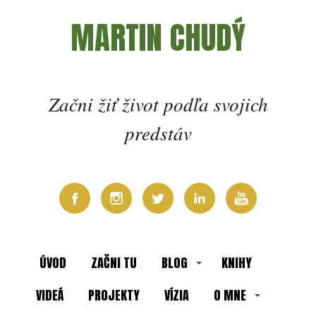
MARTIN CHUDÝ
Začni žiť život podľa svojich
predstáv
ÚVOD
ZAČNI TU
BLOG
KNIHY
VIDEÁ
PROJEKTY
VÍZIA
O MNE