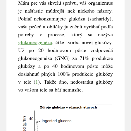
Mám pre vás skvelú správu, váš organizmus
je našťastie múdrejší než niekoho názory.
Pokiaľ nekonzumujete glukózu (sacharidy),
vaša pečeň a obličky ju začnú vyrábať podľa
potreby v procese, ktorý sa nazýva
glukoneogenéza
, čiže tvorba novej glukózy.
Už po 20 hodinovom pôste zodpovedá
glukoneogenéza (GNG) za 71% produkcie
glukózy a po 40 hodinovom pôste môže
dosiahnuť plných 100% produkcie glukózy
v tele (
1
). Takže áno, nedostatku glukózy
vo vašom tele sa báť nemusíte.