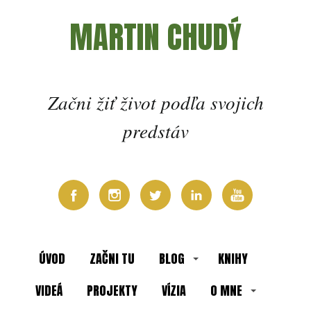
MARTIN CHUDÝ
Začni žiť život podľa svojich
predstáv
ÚVOD
ZAČNI TU
BLOG
KNIHY
VIDEÁ
PROJEKTY
VÍZIA
O MNE