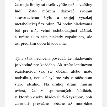
že moje limity sú oveľa vyššie než u väčšiny
ľudí. Zato môžem ďakovať svojmu
stravovaciemu štýlu a svojej vysokej
metabolickej flexibilite. 74 hodín hladovania
bol pre mňa veľmi oslobodzujúci zážitok
a určite si to ešte niekedy zopakujem, ale
asi predĺžim dobu hladovania.
Tým však nechcem povedať, že hladovanie
je vhodné pre každého. Ak trpíte leptínovou
rezistenciou (ak ste obézni alebo máte
nadváhu), nemusí byť pre vás v súčasnom
stave ideálne. Na druhej strane musím
uviesť, že v spomenutých štúdiách,
v ktorých osoby hladovali 5-6 týždňov, boli
zahrnuté prevažne obézne až morbídne