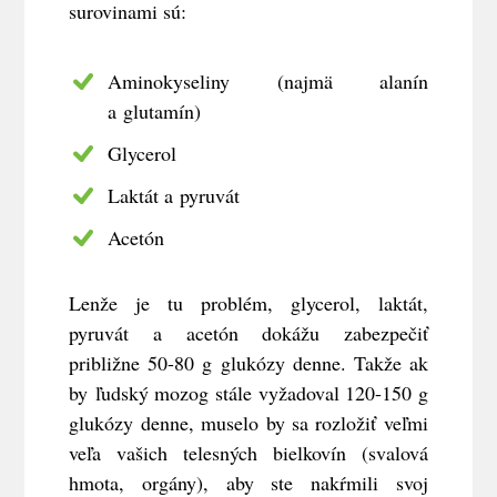
surovinami sú:
Aminokyseliny (najmä alanín
a glutamín)
Glycerol
Laktát a pyruvát
Acetón
Lenže je tu problém, glycerol, laktát,
pyruvát a acetón dokážu zabezpečiť
približne 50-80 g glukózy denne. Takže ak
by ľudský mozog stále vyžadoval 120-150 g
glukózy denne, muselo by sa rozložiť veľmi
veľa vašich telesných bielkovín (svalová
hmota, orgány), aby ste nakŕmili svoj