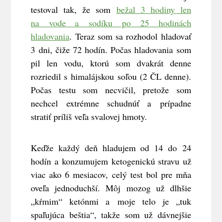
testoval tak, že som
bežal 3 hodiny len
na vode a sodíku po 25 hodinách
hladovania
. Teraz som sa rozhodol hladovať
3 dni, čiže 72 hodín. Počas hladovania som
pil len vodu, ktorú som dvakrát denne
rozriedil s himalájskou soľou (2 ČL denne).
Počas testu som necvičil, pretože som
nechcel extrémne schudnúť a prípadne
stratiť príliš veľa svalovej hmoty.
Keďže každý deň hladujem od 14 do 24
hodín a konzumujem ketogenickú stravu už
viac ako 6 mesiacov, celý test bol pre mňa
oveľa jednoduchší. Môj mozog už dlhšie
„kŕmim“ ketónmi a moje telo je „tuk
spaľujúca beštia“, takže som už dávnejšie