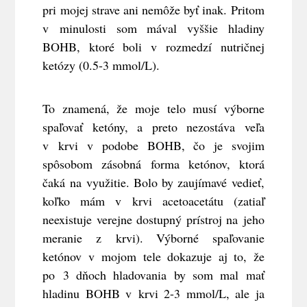
pri mojej strave ani nemôže byť inak. Pritom
v minulosti som mával vyššie hladiny
BOHB, ktoré boli v rozmedzí nutričnej
ketózy (0.5-3 mmol/L).
To znamená, že moje telo musí výborne
spaľovať ketóny, a preto nezostáva veľa
v krvi v podobe BOHB, čo je svojim
spôsobom zásobná forma ketónov, ktorá
čaká na využitie. Bolo by zaujímavé vedieť,
koľko mám v krvi acetoacetátu (zatiaľ
neexistuje verejne dostupný prístroj na jeho
meranie z krvi). Výborné spaľovanie
ketónov v mojom tele dokazuje aj to, že
po 3 dňoch hladovania by som mal mať
hladinu BOHB v krvi 2-3 mmol/L, ale ja