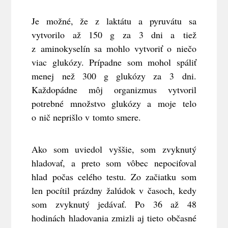
Je možné, že z laktátu a pyruvátu sa
vytvorilo až 150 g za 3 dni a tiež
z aminokyselín sa mohlo vytvoriť o niečo
viac glukózy. Prípadne som mohol spáliť
menej než 300 g glukózy za 3 dni.
Každopádne môj organizmus vytvoril
potrebné množstvo glukózy a moje telo
o nič neprišlo v tomto smere.
Ako som uviedol vyššie, som zvyknutý
hladovať, a preto som vôbec nepociťoval
hlad počas celého testu. Zo začiatku som
len pocítil prázdny žalúdok v časoch, kedy
som zvyknutý jedávať. Po 36 až 48
hodinách hladovania zmizli aj tieto občasné