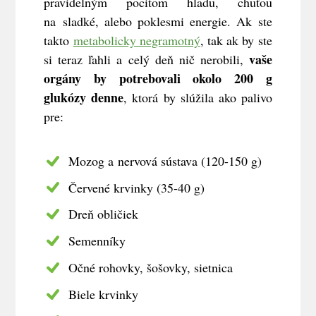
pravidelným pocitom hladu, chuťou
na sladké, alebo poklesmi energie. Ak ste
takto
metabolicky negramotný
, tak ak by ste
vaše
si teraz ľahli a celý deň nič nerobili,
orgány by potrebovali okolo 200 g
glukózy denne
, ktorá by slúžila ako palivo
pre:
Mozog a nervová sústava (120-150 g)
Červené krvinky (35-40 g)
Dreň obličiek
Semenníky
Očné rohovky, šošovky, sietnica
Biele krvinky