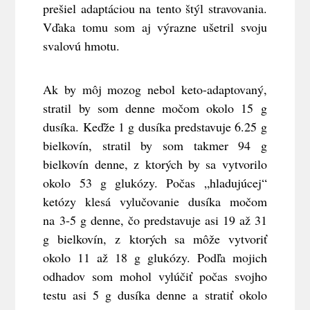
prešiel adaptáciou na tento štýl stravovania.
Vďaka tomu som aj výrazne ušetril svoju
svalovú hmotu.
Ak by môj mozog nebol keto-adaptovaný,
stratil by som denne močom okolo 15 g
dusíka. Keďže 1 g dusíka predstavuje 6.25 g
bielkovín, stratil by som takmer 94 g
bielkovín denne, z ktorých by sa vytvorilo
okolo 53 g glukózy. Počas „hladujúcej“
ketózy klesá vylučovanie dusíka močom
na 3-5 g denne, čo predstavuje asi 19 až 31
g bielkovín, z ktorých sa môže vytvoriť
okolo 11 až 18 g glukózy. Podľa mojich
odhadov som mohol vylúčiť počas svojho
testu asi 5 g dusíka denne a stratiť okolo