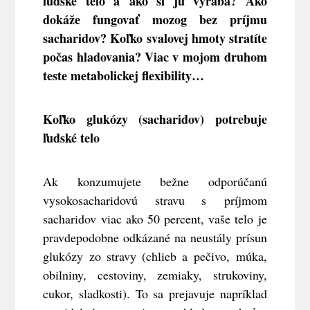
ľudské telo a ako si ju vyrába? Ako
dokáže fungovať mozog bez príjmu
sacharidov? Koľko svalovej hmoty stratíte
počas hladovania? Viac v mojom druhom
teste metabolickej flexibility…
Koľko glukózy (sacharidov) potrebuje
ľudské telo
Ak konzumujete bežne odporúčanú
vysokosacharidovú stravu s príjmom
sacharidov viac ako 50 percent, vaše telo je
pravdepodobne odkázané na neustály prísun
glukózy zo stravy (chlieb a pečivo, múka,
obilniny, cestoviny, zemiaky, strukoviny,
cukor, sladkosti). To sa prejavuje napríklad