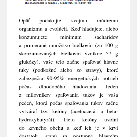
Opäť poďakujte svojmu múdremu
organizmu a evolúcii. Keď hladujete, alebo
konzumujete minimum sacharidov
a primerané množstvo bielkovín (zo 100 g
skonzumovaných bielkovín vznikne 57 g
glukózy), vaše telo začne spaľovať hlavne
tuky (podkožné alebo zo stravy), ktoré
zabezpečia 90-95% energetických potrieb
počas dlhodobého hladovania. Jeden
z milovníkov spaľovania tukov je vaša
pečeň, ktorá počas spaľovania tukov začne
vytvárať tzv. ketóny (acetoacetát a beta-
hydroxybutyrát). Tieto ketóny uvoľní
do krvného obehu a keď ich je v krvi
dostatok, stanú sa postupne hlavným