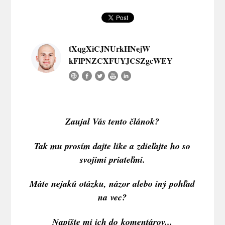
tXqgXiCJNUrkHNejW
kFlPNZCXFUYJCSZgcWEY
Zaujal Vás tento článok?
Tak mu prosím dajte like a zdieľajte ho so
svojimi priateľmi.
Máte nejakú otázku, názor alebo iný pohľad
na vec?
Napíšte mi ich do komentárov...