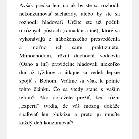
Avšak predsa len, čo ak by ste sa rozhodli
nekonzumovať sacharidy, alebo by ste sa
rozhodli hladovať? Určite ste už počuli
o rôznych pôstoch (ramadán a iné), ktoré sa
vykonávajú z náboženského presvedčenia
a možno ich sami praktizujete.
Mimochodom, rôzni duchovní vodcovia
(Osho a iní) pravidelne hladovali niekoľko
dní až týždňov a údajne sa vedeli lepšie
spojiť s Bohom. Vráťme sa však k pointe
tohto článku. Čo sa vtedy stane s vašim
telom? Ako dokážete prežiť, keď rôzni
„experti“ tvrdia, že váš mozog dokáže
spaľovať len glukózu a preto ju musíte
každý deň konzumovať?