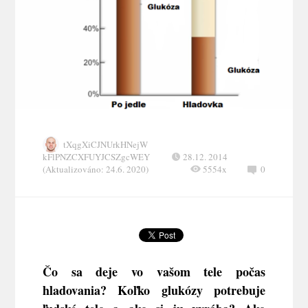
tXqgXiCJNUrkHNejW
kFlPNZCXFUYJCSZgcWEY
28.12. 2014
(Aktualizováno: 24.6. 2020)
5554x
0
Čo sa deje vo vašom tele počas
hladovania? Koľko glukózy potrebuje