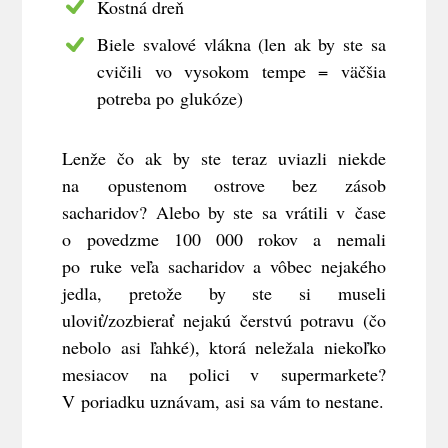
Kostná dreň
Biele svalové vlákna (len ak by ste sa
cvičili vo vysokom tempe = väčšia
potreba po glukóze)
Lenže čo ak by ste teraz uviazli niekde
na opustenom ostrove bez zásob
sacharidov? Alebo by ste sa vrátili v čase
o povedzme 100 000 rokov a nemali
po ruke veľa sacharidov a vôbec nejakého
jedla, pretože by ste si museli
uloviť/zozbierať nejakú čerstvú potravu (čo
nebolo asi ľahké), ktorá neležala niekoľko
mesiacov na polici v supermarkete?
V poriadku uznávam, asi sa vám to nestane.