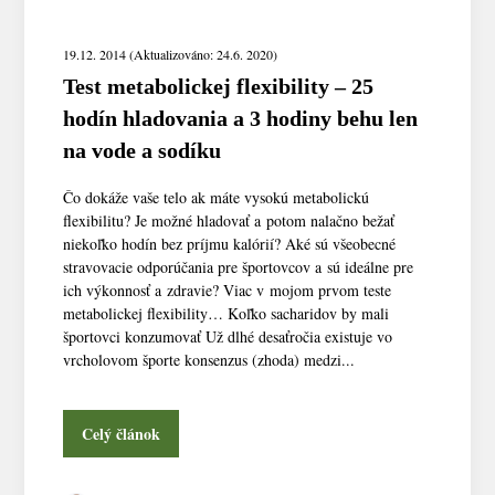
19.12. 2014 (Aktualizováno: 24.6. 2020)
Test metabolickej flexibility – 25
hodín hladovania a 3 hodiny behu len
na vode a sodíku
Čo dokáže vaše telo ak máte vysokú metabolickú
flexibilitu? Je možné hladovať a potom nalačno bežať
niekoľko hodín bez príjmu kalórií? Aké sú všeobecné
stravovacie odporúčania pre športovcov a sú ideálne pre
ich výkonnosť a zdravie? Viac v mojom prvom teste
metabolickej flexibility… Koľko sacharidov by mali
športovci konzumovať Už dlhé desaťročia existuje vo
vrcholovom športe konsenzus (zhoda) medzi...
Celý článok