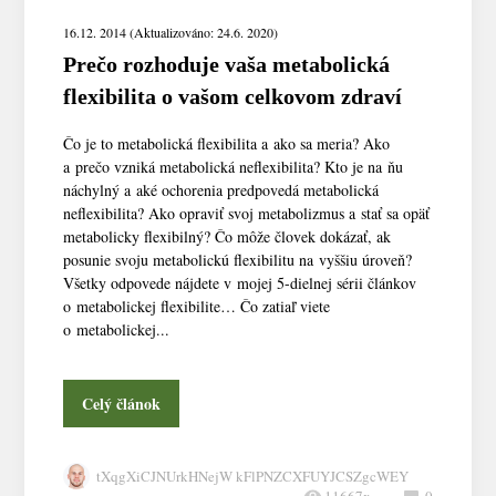
16.12. 2014 (Aktualizováno: 24.6. 2020)
Prečo rozhoduje vaša metabolická
flexibilita o vašom celkovom zdraví
Čo je to metabolická flexibilita a ako sa meria? Ako
a prečo vzniká metabolická neflexibilita? Kto je na ňu
náchylný a aké ochorenia predpovedá metabolická
neflexibilita? Ako opraviť svoj metabolizmus a stať sa opäť
metabolicky flexibilný? Čo môže človek dokázať, ak
posunie svoju metabolickú flexibilitu na vyššiu úroveň?
Všetky odpovede nájdete v mojej 5-dielnej sérii článkov
o metabolickej flexibilite… Čo zatiaľ viete
o metabolickej...
Celý článok
tXqgXiCJNUrkHNejW kFlPNZCXFUYJCSZgcWEY
11667x
0