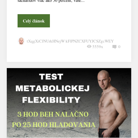
sacharidov viac ako 50 percent, vaše...
Celý článok
tXqgXiCJNUrkHNejW kFlPNZCXFUYJCSZgcWEY
5559x
0