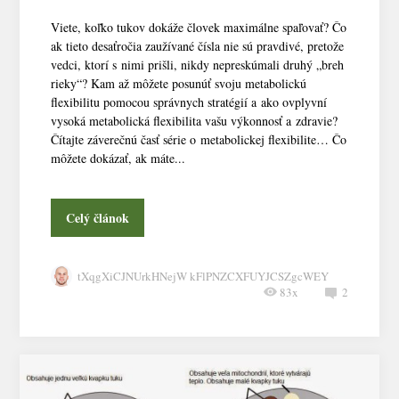
Viete, koľko tukov dokáže človek maximálne spaľovať? Čo
ak tieto desaťročia zaužívané čísla nie sú pravdivé, pretože
vedci, ktorí s nimi prišli, nikdy nepreskúmali druhý „breh
rieky“? Kam až môžete posunúť svoju metabolickú
flexibilitu pomocou správnych stratégií a ako ovplyvní
vysoká metabolická flexibilita vašu výkonnosť a zdravie?
Čítajte záverečnú časť série o metabolickej flexibilite… Čo
môžete dokázať, ak máte...
Celý článok
tXqgXiCJNUrkHNejW kFlPNZCXFUYJCSZgcWEY
83x
2