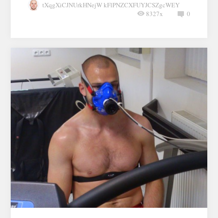
tXqgXiCJNUrkHNejW kFlPNZCXFUYJCSZgcWEY
8327x
0