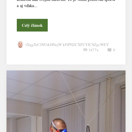
a aj vďaka...
Celý článok
tXqgXiCJNUrkHNejW kFlPNZCXFUYJCSZgcWEY
3477x
0