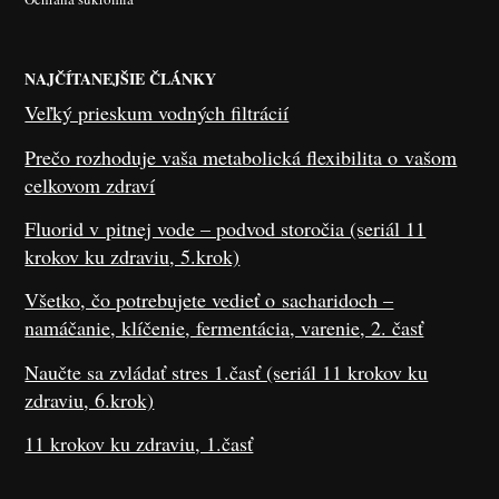
NAJČÍTANEJŠIE ČLÁNKY
Veľký prieskum vodných filtrácií
Prečo rozhoduje vaša metabolická flexibilita o vašom
celkovom zdraví
Fluorid v pitnej vode – podvod storočia (seriál 11
krokov ku zdraviu, 5.krok)
Všetko, čo potrebujete vedieť o sacharidoch –
namáčanie, klíčenie, fermentácia, varenie, 2. časť
Naučte sa zvládať stres 1.časť (seriál 11 krokov ku
zdraviu, 6.krok)
11 krokov ku zdraviu, 1.časť