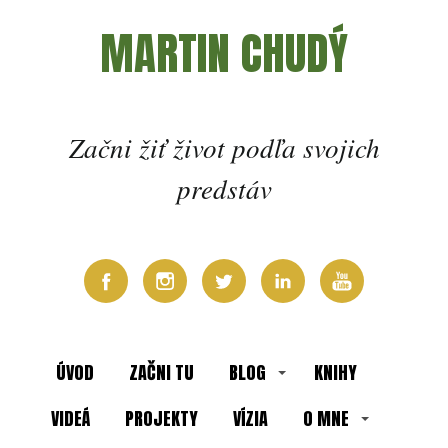
MARTIN CHUDÝ
Začni žiť život podľa svojich
predstáv
ÚVOD
ZAČNI TU
BLOG
KNIHY
VIDEÁ
PROJEKTY
VÍZIA
O MNE