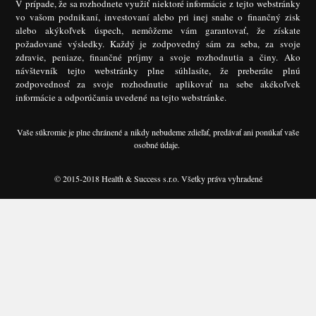
V prípade, že sa rozhodnete využiť niektoré informácie z tejto webstránky
vo vašom podnikaní, investovaní alebo pri inej snahe o finančný zisk
alebo akýkoľvek úspech, nemôžeme vám garantovať, že získate
požadované výsledky. Každý je zodpovedný sám za seba, za svoje
zdravie, peniaze, finančné príjmy a svoje rozhodnutia a činy. Ako
návštevník tejto webstránky plne súhlasíte, že preberáte plnú
zodpovednosť za svoje rozhodnutie aplikovať na sebe akékoľvek
informácie a odporúčania uvedené na tejto webstránke.
Vaše súkromie je plne chránené a nikdy nebudeme zdieľať, predávať ani ponúkať vaše
osobné údaje.
© 2015-2018 Health & Success s.r.o. Všetky práva vyhradené