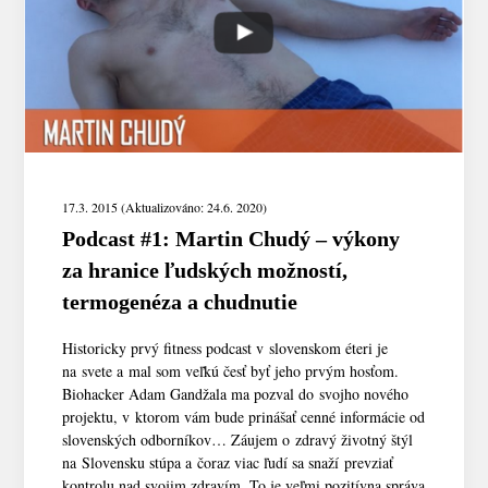
17.3. 2015 (Aktualizováno: 24.6. 2020)
Podcast #1: Martin Chudý – výkony
za hranice ľudských možností,
termogenéza a chudnutie
Historicky prvý fitness podcast v slovenskom éteri je
na svete a mal som veľkú česť byť jeho prvým hosťom.
Biohacker Adam Gandžala ma pozval do svojho nového
projektu, v ktorom vám bude prinášať cenné informácie od
slovenských odborníkov… Záujem o zdravý životný štýl
na Slovensku stúpa a čoraz viac ľudí sa snaží prevziať
kontrolu nad svojim zdravím. To je veľmi pozitívna správa