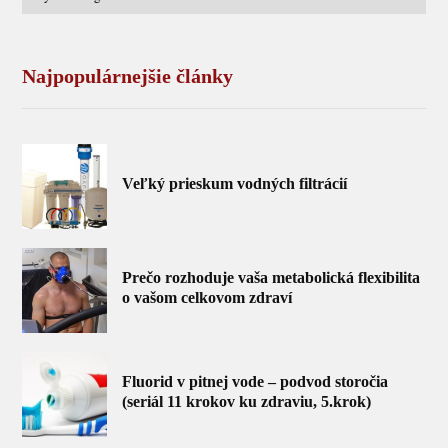
Najpopulárnejšie články
Veľký prieskum vodných filtrácií
Prečo rozhoduje vaša metabolická flexibilita
o vašom celkovom zdraví
Fluorid v pitnej vode – podvod storočia
(seriál 11 krokov ku zdraviu, 5.krok)