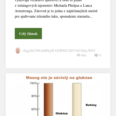
z tréningových tajomstiev Michaela Phelpsa a Lanca
Armstronga. Zároveň je to jedna z najúčinnejších metód
pre spaľovanie telesného tuku, spomalenie starnutia...
Celý článok
tXqgXiCJNUrkHNejW kFlPNZCXFUYJCSZgcWEY
80x
0