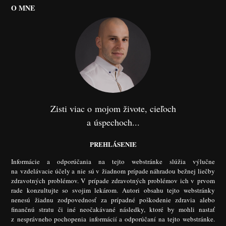
O MNE
Zisti viac o mojom živote, cieľoch
a úspechoch...
PREHLÁSENIE
Informácie a odporúčania na tejto webstránke slúžia výlučne
na vzdelávacie účely a nie sú v žiadnom prípade náhradou bežnej liečby
zdravotných problémov. V prípade zdravotných problémov ich v prvom
rade konzultujte so svojim lekárom. Autori obsahu tejto webstránky
nenesú žiadnu zodpovednosť za prípadné poškodenie zdravia alebo
finančnú stratu či iné neočakávané následky, ktoré by mohli nastať
z nesprávneho pochopenia informácií a odporúčaní na tejto webstránke.