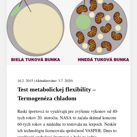
10.2. 2015 (Aktualizováno: 3.7. 2020)
Test metabolickej flexibility –
Termogenéza chladom
Ruskí športovci to využívajú pre zvýšenie výkonov od 40-
tych rokov 20. storočia. NASA to začala skúmať koncom
60-tych rokov a následne to testovala na šerpoch. Neskôr
ich technológiu licencovala spoločnosť VASPER. Dnes to
využívajú vrcholoví športovci a bolo to jedno