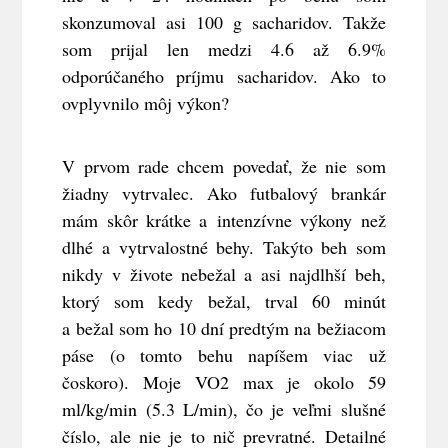
skonzumoval asi 100 g sacharidov. Takže
som prijal len medzi 4.6 až 6.9%
odporúčaného príjmu sacharidov. Ako to
ovplyvnilo môj výkon?
V prvom rade chcem povedať, že nie som
žiadny vytrvalec. Ako futbalový brankár
mám skôr krátke a intenzívne výkony než
dlhé a vytrvalostné behy. Takýto beh som
nikdy v živote nebežal a asi najdlhší beh,
ktorý som kedy bežal, trval 60 minút
a bežal som ho 10 dní predtým na bežiacom
páse (o tomto behu napíšem viac už
čoskoro). Moje VO2 max je okolo 59
ml/kg/min (5.3 L/min), čo je veľmi slušné
číslo, ale nie je to nič prevratné. Detailné