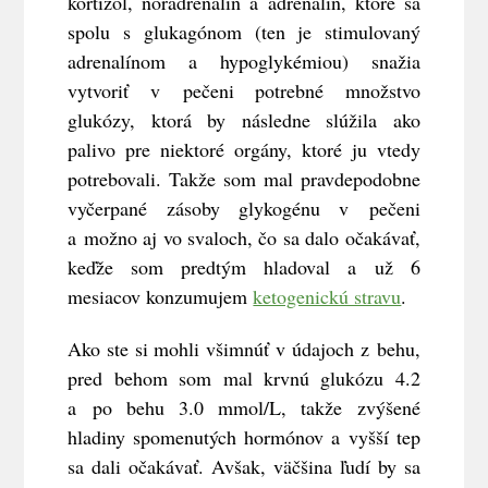
kortizol, noradrenalín a adrenalín, ktoré sa
spolu s glukagónom (ten je stimulovaný
adrenalínom a hypoglykémiou) snažia
vytvoriť v pečeni potrebné množstvo
glukózy, ktorá by následne slúžila ako
palivo pre niektoré orgány, ktoré ju vtedy
potrebovali. Takže som mal pravdepodobne
vyčerpané zásoby glykogénu v pečeni
a možno aj vo svaloch, čo sa dalo očakávať,
keďže som predtým hladoval a už 6
mesiacov konzumujem
ketogenickú stravu
.
Ako ste si mohli všimnúť v údajoch z behu,
pred behom som mal krvnú glukózu 4.2
a po behu 3.0 mmol/L, takže zvýšené
hladiny spomenutých hormónov a vyšší tep
sa dali očakávať. Avšak, väčšina ľudí by sa