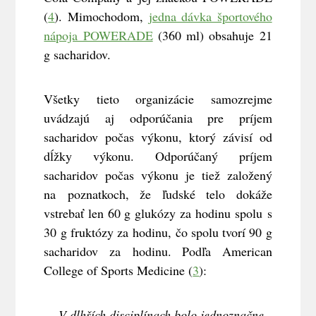
(
4
). Mimochodom,
jedna dávka športového
nápoja POWERADE
(360 ml) obsahuje 21
g sacharidov.
Všetky tieto organizácie samozrejme
uvádzajú aj odporúčania pre príjem
sacharidov počas výkonu, ktorý závisí od
dĺžky výkonu. Odporúčaný príjem
sacharidov počas výkonu je tiež založený
na poznatkoch, že ľudské telo dokáže
vstrebať len 60 g glukózy za hodinu spolu s
30 g fruktózy za hodinu, čo spolu tvorí 90 g
sacharidov za hodinu. Podľa American
College of Sports Medicine (
3
):
„V dlhších disciplínach bolo jednoznačne