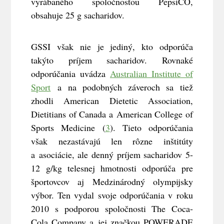
vyrábaného spoločnosťou PepsiCO,
obsahuje 25 g sacharidov.
GSSI však nie je jediný, kto odporúča
takýto príjem sacharidov. Rovnaké
odporúčania uvádza
Australian Institute of
Sport
a na podobných záveroch sa tiež
zhodli American Dietetic Association,
Dietitians of Canada a American College of
Sports Medicine (
3
). Tieto odporúčania
však nezastávajú len rôzne inštitúty
a asociácie, ale denný príjem sacharidov 5-
12 g/kg telesnej hmotnosti odporúča pre
športovcov aj Medzinárodný olympijsky
výbor. Ten vydal svoje odporúčania v roku
2010 s podporou spoločnosti The Coca-
Cola Company a jej značkou POWERADE