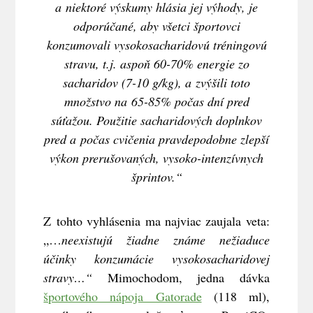
a niektoré výskumy hlásia jej výhody, je
odporúčané, aby všetci športovci
konzumovali vysokosacharidovú tréningovú
stravu, t.j. aspoň 60-70% energie zo
sacharidov (7-10 g/kg), a zvýšili toto
množstvo na 65-85% počas dní pred
súťažou. Použitie sacharidových doplnkov
pred a počas cvičenia pravdepodobne zlepší
výkon prerušovaných, vysoko-intenzívnych
šprintov.“
Z tohto vyhlásenia ma najviac zaujala veta:
„…
neexistujú žiadne známe nežiaduce
účinky konzumácie vysokosacharidovej
stravy…“
Mimochodom, jedna dávka
športového nápoja Gatorade
(118 ml),