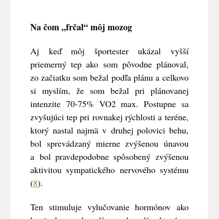
Na čom „frčal“ môj mozog
Aj keď môj športester ukázal vyšší
priemerný tep ako som pôvodne plánoval,
zo začiatku som bežal podľa plánu a celkovo
si myslím, že som bežal pri plánovanej
intenzite 70-75% VO2 max. Postupne sa
zvyšujúci tep pri rovnakej rýchlosti a teréne,
ktorý nastal najmä v druhej polovici behu,
bol sprevádzaný mierne zvýšenou únavou
a bol pravdepodobne spôsobený zvýšenou
aktivitou sympatického nervového systému
(
8
).
Ten stimuluje vylučovanie hormónov ako