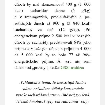
dňoch by mal skonzumovať 400 g (1 600
kcal) sacharidov denne (5 g/kg)
a v tréningových, pred-súťažných a po-
súťažných dňoch až 960 g (3 840 kcal)
sacharidov za deň (12 g/kg). Pri
energetickom príjme 2 500 kcal v bežných
dňoch by sacharidy predstavovali 64% jeho
príjmu a v ťažkých dňoch s príjmom 4 000
až 5 000 kcal by to bolo 77 až 96%
energetického príjmu. A veru nie som
ďaleko od „pravdy“, keďže
GSSI uvádza
:
„Vzhľadom k tomu, že neexistujú žiadne
známe nežiaduce účinky konzumácie
vysokosacharidovej stravy (iné než zvýšená
telesná hmotnosť vplyvom zadržania vody)