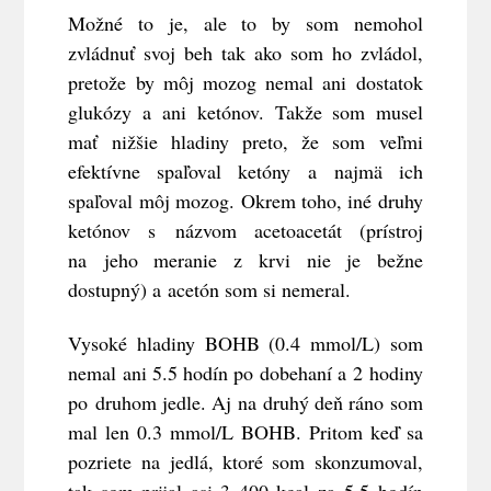
Možné to je, ale to by som nemohol
zvládnuť svoj beh tak ako som ho zvládol,
pretože by môj mozog nemal ani dostatok
glukózy a ani ketónov. Takže som musel
mať nižšie hladiny preto, že som veľmi
efektívne spaľoval ketóny a najmä ich
spaľoval môj mozog. Okrem toho, iné druhy
ketónov s názvom acetoacetát (prístroj
na jeho meranie z krvi nie je bežne
dostupný) a acetón som si nemeral.
Vysoké hladiny BOHB (0.4 mmol/L) som
nemal ani 5.5 hodín po dobehaní a 2 hodiny
po druhom jedle. Aj na druhý deň ráno som
mal len 0.3 mmol/L BOHB. Pritom keď sa
pozriete na jedlá, ktoré som skonzumoval,