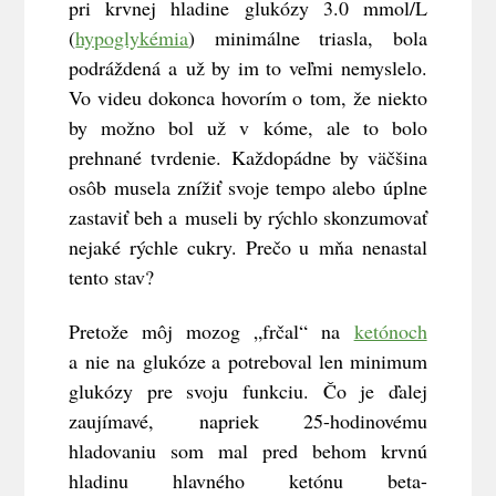
pri krvnej hladine glukózy 3.0 mmol/L
(
hypoglykémia
) minimálne triasla, bola
podráždená a už by im to veľmi nemyslelo.
Vo videu dokonca hovorím o tom, že niekto
by možno bol už v kóme, ale to bolo
prehnané tvrdenie. Každopádne by väčšina
osôb musela znížiť svoje tempo alebo úplne
zastaviť beh a museli by rýchlo skonzumovať
nejaké rýchle cukry. Prečo u mňa nenastal
tento stav?
Pretože môj mozog „frčal“ na
ketónoch
a nie na glukóze a potreboval len minimum
glukózy pre svoju funkciu. Čo je ďalej
zaujímavé, napriek 25-hodinovému
hladovaniu som mal pred behom krvnú
hladinu hlavného ketónu beta-