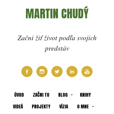
MARTIN CHUDÝ
Začni žiť život podľa svojich
predstáv
ÚVOD
ZAČNI TU
BLOG
KNIHY
VIDEÁ
PROJEKTY
VÍZIA
O MNE