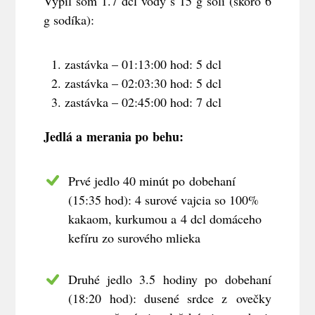
Vypil som 1.7 dcl vody s 15 g soli (skoro 6
g sodíka):
zastávka – 01:13:00 hod: 5 dcl
zastávka – 02:03:30 hod: 5 dcl
zastávka – 02:45:00 hod: 7 dcl
Jedlá a merania po behu:
Prvé jedlo 40 minút po dobehaní
(15:35 hod): 4 surové vajcia so 100%
kakaom, kurkumou a 4 dcl domáceho
kefíru zo surového mlieka
Druhé jedlo 3.5 hodiny po dobehaní
(18:20 hod): dusené srdce z ovečky