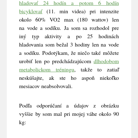
hladovať 24 hodín a potom 6 hodín
bicyklovať
(11. min videa) pri intenzite
okolo 60% VO2 max (180 wattov) len
na vode a sodíku.
Ja som sa rozhodol pre
iný typ aktivity a po 25 hodinách
hladovania som bežal 3 hodiny len na vode
a sodíku.
Podotýkam, že niečo také môžete
urobiť len po predchádzajúcom
dlhodobom
metabolickom tréningu
, takže to zatiaľ
neskúšajte, ak ste ho aspoň niekoľko
mesiacov neabsolvovali.
Podľa odporúčaní a údajov z
obrázku
vyššie
by som mal
pri mojej váhe okolo 90
kg: