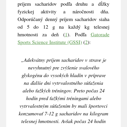
príjem sacharidov podľa druhu a dĺžky
fyzickej aktivity a náročnosti dňa.
Odporúčaný denný príjem sacharidov siaha
od 5 do 12 g na každý kg telesnej
hmotnosti za deň (
1
). Podľa
Gatorade
Sports Science Institute (GSSI)
(
2
):
„Adekvátny príjem sacharidov v strave je
nevyhnutný pre zvýšenie svalového
glykogénu do vysokých hladín v príprave
na ďalšie dni vytrvalostného súťaženia
alebo ťažkých tréningov. Preto počas 24
hodín pred ťažkými tréningami alebo
vytrvalostným súťažením by mali športovci
konzumovať 7-12 g sacharidov na kilogram
telesnej hmotnosti. Avšak počas 24 hodín