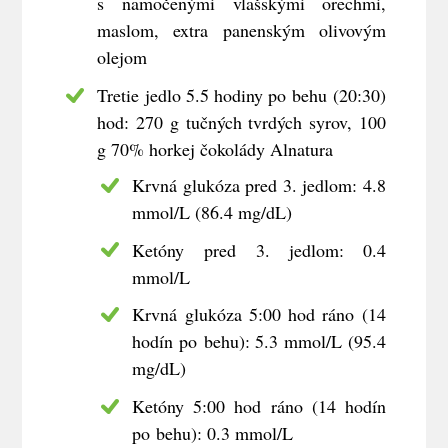
s namočenými vlašskými orechmi,
maslom, extra panenským olivovým
olejom
Tretie jedlo 5.5 hodiny po behu (20:30)
hod: 270 g tučných tvrdých syrov, 100
g 70% horkej čokolády Alnatura
Krvná glukóza pred 3. jedlom: 4.8
mmol/L (86.4 mg/dL)
Ketóny pred 3. jedlom: 0.4
mmol/L
Krvná glukóza 5:00 hod ráno (14
hodín po behu): 5.3 mmol/L (95.4
mg/dL)
Ketóny 5:00 hod ráno (14 hodín
po behu): 0.3 mmol/L