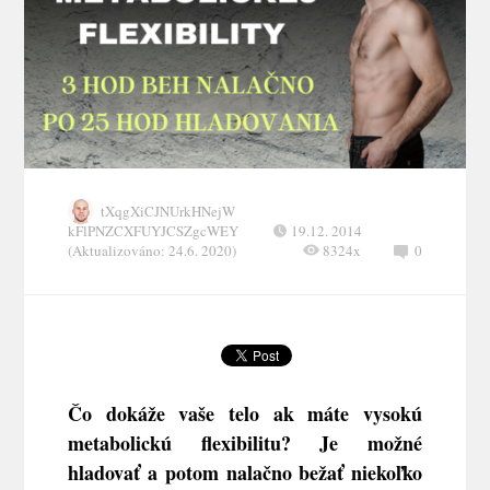
tXqgXiCJNUrkHNejW
kFlPNZCXFUYJCSZgcWEY
19.12. 2014
(Aktualizováno: 24.6. 2020)
8324x
0
Čo dokáže vaše telo ak máte vysokú
metabolickú flexibilitu? Je možné
hladovať a potom nalačno bežať niekoľko