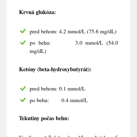
Krvná glukóza:
pred behom: 4.2 mmol/L (75.6 mg/dL)
po behu: 3.0 mmol/L (54.0
mg/dL)
Ketóny (beta-hydroxybutyrát):
pred behom: 0.1 mmol/L
po behu: 0.4 mmol/L
Tekutiny počas behu: