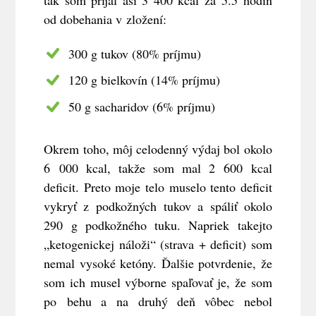
tak som prijal asi 3 400 kcal za 5.5 hodín
od dobehania v zložení:
300 g tukov (80% príjmu)
120 g bielkovín (14% príjmu)
50 g sacharidov (6% príjmu)
Okrem toho, môj celodenný výdaj bol okolo
6 000 kcal, takže som mal 2 600 kcal
deficit. Preto moje telo muselo tento deficit
vykryť z podkožných tukov a spáliť okolo
290 g podkožného tuku. Napriek takejto
„ketogenickej náloži“ (strava + deficit) som
nemal vysoké ketóny. Ďalšie potvrdenie, že
som ich musel výborne spaľovať je, že som
po behu a na druhý deň vôbec nebol