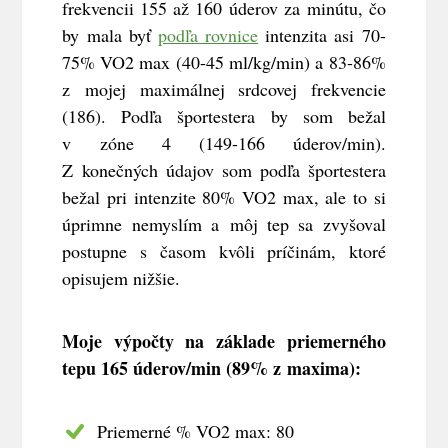
frekvencii 155 až 160 úderov za minútu, čo
by mala byť
podľa rovnice
intenzita asi 70-
75% VO2 max (40-45 ml/kg/min) a
83-86%
z mojej maximálnej srdcovej frekvencie
(186). Podľa športestera by som bežal
v z
óne 4 (149-166 úderov/min).
Z konečných údajov som podľa športestera
bežal pri intenzite 80% VO2 max, ale to si
úprimne nemyslím a môj tep sa zvyšoval
postupne s časom kvôli príčinám, ktoré
opisujem nižšie.
Moje výpočty na základe priemerného
tepu 165 úderov/min (89% z maxima):
Priemerné % VO2 max: 80