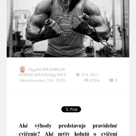
tXqgXiCJNUrkHNejW
kFlPNZCXFUYJCSZgcWEY
25.8. 2013
(Aktualizováno: 24.6. 2020)
4299x
0
Aké výhody predstavuje pravidelné
cvičenie? Aké mýty kolujú o cvičení