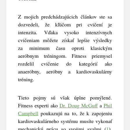
Z mojich predchádzajúcich článkov ste sa
dozvedeli, že kľúčom pri cvičení je
intenzita. Vďaka vysoko intenzívnych
cvičeniam môžete získať lepšie výsledky
za minimum času oproti klasickým
aeróbnym tréningom. Fitness priemysel
rozdelil cvičenie do kategórií ako
anaeróbny, aeróbny a kardiovaskulárny
tréning.
Tieto pojmy sú však úplne pomýlené.
Fitness experti ako
Dr. Doug McGuff
a
Phil
Campbell
poukazujú na to, že k
zapojeniu
kardiovaskulárneho systému
musíte vykonať
mechanickú prácu so svojimi svalmi (
1
).