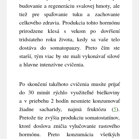
budovanie a regeneráciu svalovej hmoty, ale
tiež pre spaľovanie tuku a zachovanie
celkového zdravia. Produkcia tohto hormónu
prirodzene klesá s vekom po dovŕšení
tridsiateho roku života, kedy sa vaše telo
dostáva do somatopauzy. Preto čím ste
starší, tým viac by ste mali vykonávať silové
a hlavne intenzívne cvičenia.
Po skončení takéhoto cvičenia musíte prijať
do 30 minút rýchlo využiteľné bielkoviny
a v priebehu 2 hodín nesmiete konzumovať
žiadne sacharidy, najmä fruktózu (
5
).
Pretože tie zvýšia produkciu somatostatínov,
ktoré doslova zničia vylučovanie rastového
hormónu. Preto konzumácia všetkých