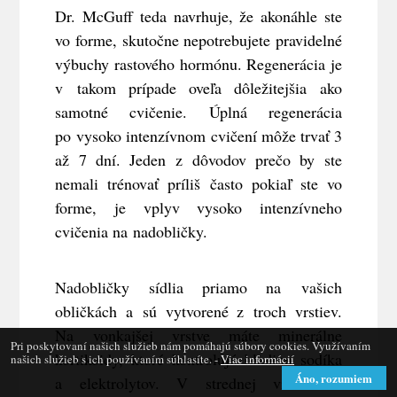
Dr. McGuff teda navrhuje, že akonáhle ste
vo forme, skutočne nepotrebujete pravidelné
výbuchy rastového hormónu. Regenerácia je
v takom prípade oveľa dôležitejšia ako
samotné cvičenie. Úplná regenerácia
po vysoko intenzívnom cvičení môže trvať 3
až 7 dní. Jeden z dôvodov prečo by ste
nemali trénovať príliš často pokiaľ ste vo
forme, je vplyv vysoko intenzívneho
cvičenia na nadobličky.
Nadobličky sídlia priamo na vašich
obličkách a sú vytvorené z troch vrstiev.
Na vonkajšej vrstve máte minerálne
Pri poskytovaní našich služieb nám pomáhajú súbory cookies. Využívaním
kortikoidy, ktoré kontrolujú hladinu sodíka
našich služieb s ich používaním súhlasíte. -
Viac informácií
Áno, rozumiem
a elektrolytov. V strednej vrstve sú