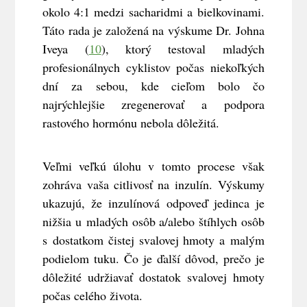
okolo 4:1 medzi sacharidmi a bielkovinami.
Táto rada je založená na výskume Dr. Johna
Iveya (
10
), ktorý testoval mladých
profesionálnych cyklistov počas niekoľkých
dní za sebou, kde cieľom bolo čo
najrýchlejšie zregenerovať a podpora
rastového hormónu nebola dôležitá.
Veľmi veľkú úlohu v tomto procese však
zohráva vaša citlivosť na inzulín. Výskumy
ukazujú, že inzulínová odpoveď jedinca je
nižšia u mladých osôb a/alebo štíhlych osôb
s dostatkom čistej svalovej hmoty a malým
podielom tuku. Čo je ďalší dôvod, prečo je
dôležité udržiavať dostatok svalovej hmoty
počas celého života.