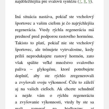
najdôležitejšia pre svalovú syntézu (
7
,
8
,
9
).
Iná situácia nastáva, pokiaľ ste vrcholový
športovec a vašim cieľom je čo najrýchlejšia
regenerácia. Vtedy rýchla regenerácia má
prednosť pred podporou rastového hormónu.
Takisto to platí, pokiaľ nie ste vrcholový
športovec, ale trénujete vytrvalostne, kedy
príliš neprodukujete rastový hormón, zato
však spálite veľké množstvo svalového
paliva – glykogénu, ktoré potrebujete
doplniť, aby ste rýchlo zregenerovali
a zvyšovali svoju výkonnosť. Čiže to záleží
aj na vašich cieľoch. Ak chcete schudnúť
a nejde vám o rýchlu regeneráciu
a zvyšovanie výkonnosti, vtedy by ste sa
mali zamerať na bielkoviny aj