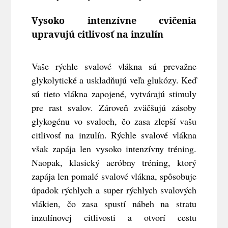
Vysoko intenzívne cvičenia
upravujú citlivosť na inzulín
Vaše rýchle svalové vlákna sú prevažne
glykolytické a uskladňujú veľa glukózy. Keď
sú tieto vlákna zapojené, vytvárajú stimuly
pre rast svalov. Zároveň zväčšujú zásoby
glykogénu vo svaloch,
čo zasa zlepší vašu
citlivosť na inzulín. Rýchle svalové vlákna
však zapája len vysoko intenzívny tréning.
Naopak, klasický aeróbny tréning, ktorý
zapája len pomalé svalové vlákna, spôsobuje
úpadok rýchlych a super rýchlych svalových
vlákien, čo zasa spustí nábeh na stratu
inzulínovej citlivosti a otvorí cestu