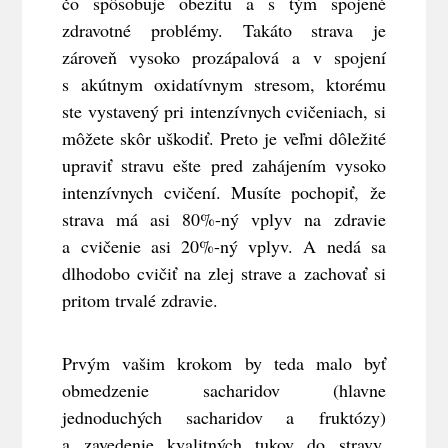
čo spôsobuje obezitu a s tým spojené
zdravotné problémy. Takáto strava je
zároveň vysoko prozápalová a v spojení
s akútnym oxidatívnym stresom, ktorému
ste vystavený pri intenzívnych cvičeniach, si
môžete skôr uškodiť. Preto je veľmi dôležité
upraviť stravu ešte pred zahájením vysoko
intenzívnych cvičení. Musíte pochopiť, že
strava má asi 80%-ný vplyv na zdravie
a cvičenie asi 20%-ný vplyv. A nedá sa
dlhodobo cvičiť na zlej strave a zachovať si
pritom trvalé zdravie.
Prvým vašim krokom by teda malo byť
obmedzenie sacharidov (hlavne
jednoduchých sacharidov a fruktózy)
a zavedenie kvalitných tukov do stravy.