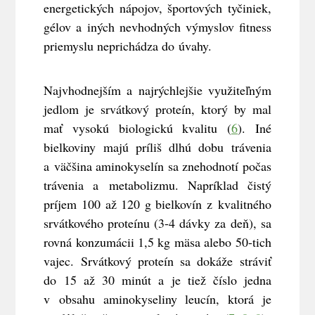
energetických nápojov, športových tyčiniek,
gélov a iných nevhodných výmyslov fitness
priemyslu neprichádza do úvahy.
Najvhodnejším a najrýchlejšie využiteľným
jedlom je srvátkový proteín, ktorý by mal
mať vysokú biologickú kvalitu (
6
). Iné
bielkoviny majú príliš dlhú dobu trávenia
a väčšina aminokyselín sa znehodnotí počas
trávenia a metabolizmu. Napríklad čistý
príjem 100 až 120 g bielkovín z kvalitného
srvátkového proteínu (3-4 dávky za deň), sa
rovná konzumácii 1,5 kg mäsa alebo 50-tich
vajec. Srvátkový proteín sa dokáže stráviť
do 15 až 30 minút a je tiež číslo jedna
v obsahu aminokyseliny leucín, ktorá je