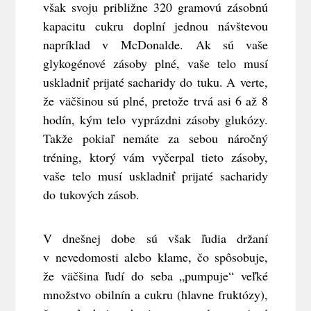
však svoju približne 320 gramovú zásobnú
kapacitu cukru doplní jednou návštevou
napríklad v McDonalde. Ak sú vaše
glykogénové zásoby plné, vaše telo musí
uskladniť prijaté sacharidy do tuku. A verte,
že väčšinou sú plné, pretože trvá asi 6 až 8
hodín, kým telo vyprázdni zásoby glukózy.
Takže pokiaľ nemáte za sebou náročný
tréning, ktorý vám vyčerpal tieto zásoby,
vaše telo musí uskladniť prijaté sacharidy
do tukových zásob.
V dnešnej dobe sú však ľudia držaní
v nevedomosti alebo klame, čo spôsobuje,
že väčšina ľudí do seba „pumpuje“ veľké
množstvo obilnín a cukru (hlavne fruktózy),