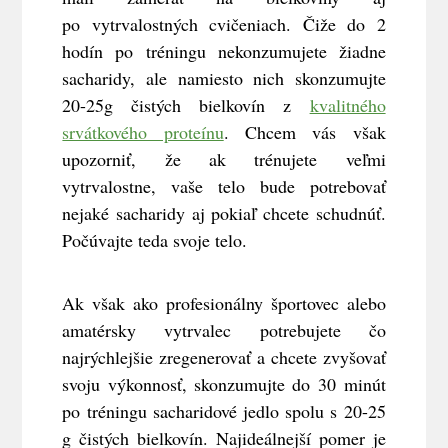
po vytrvalostných cvičeniach. Čiže do 2
hodín po tréningu nekonzumujete žiadne
sacharidy, ale namiesto nich skonzumujte
20-25g čistých bielkovín z
kvalitného
srvátkového proteínu
. Chcem vás však
upozorniť, že ak trénujete veľmi
vytrvalostne, vaše telo bude potrebovať
nejaké sacharidy aj pokiaľ chcete schudnúť.
Počúvajte teda svoje telo.
Ak však ako profesionálny športovec alebo
amatérsky vytrvalec potrebujete čo
najrýchlejšie zregenerovať a chcete zvyšovať
svoju výkonnosť, skonzumujte do 30 minút
po tréningu sacharidové jedlo spolu s 20-25
g čistých bielkovín. Najideálnejší pomer je