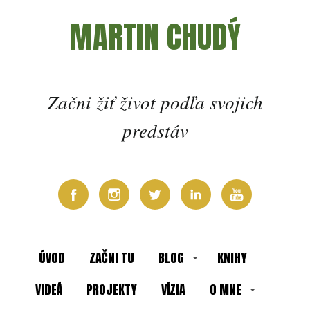
MARTIN CHUDÝ
Začni žiť život podľa svojich
predstáv
ÚVOD
ZAČNI TU
BLOG
KNIHY
VIDEÁ
PROJEKTY
VÍZIA
O MNE