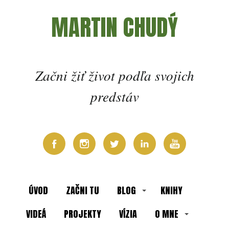
MARTIN CHUDÝ
Začni žiť život podľa svojich
predstáv
ÚVOD
ZAČNI TU
BLOG
KNIHY
VIDEÁ
PROJEKTY
VÍZIA
O MNE