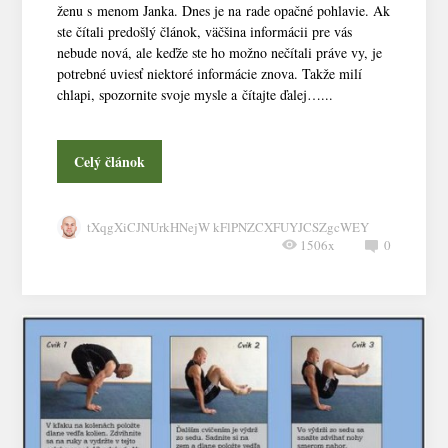
ženu s menom Janka. Dnes je na rade opačné pohlavie. Ak
ste čítali predošlý článok, väčšina informácii pre vás
nebude nová, ale keďže ste ho možno nečítali práve vy, je
potrebné uviesť niektoré informácie znova. Takže milí
chlapi, spozornite svoje mysle a čítajte ďalej…...
Celý článok
tXqgXiCJNUrkHNejW kFlPNZCXFUYJCSZgcWEY
1506x
0