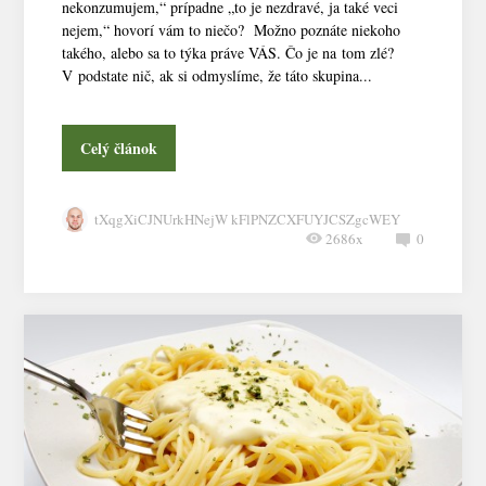
nekonzumujem,“ prípadne „to je nezdravé, ja také veci
nejem,“ hovorí vám to niečo? Možno poznáte niekoho
takého, alebo sa to týka práve VÁS. Čo je na tom zlé?
V podstate nič, ak si odmyslíme, že táto skupina...
Celý článok
tXqgXiCJNUrkHNejW kFlPNZCXFUYJCSZgcWEY
2686x
0