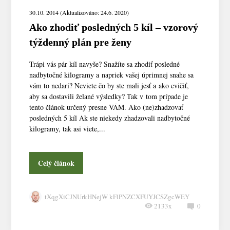
30.10. 2014 (Aktualizováno: 24.6. 2020)
Ako zhodiť posledných 5 kíl – vzorový
týždenný plán pre ženy
Trápi vás pár kíl navyše? Snažíte sa zhodiť posledné
nadbytočné kilogramy a napriek vašej úprimnej snahe sa
vám to nedarí? Neviete čo by ste mali jesť a ako cvičiť,
aby sa dostavili želané výsledky? Tak v tom prípade je
tento článok určený presne VÁM. Ako (ne)zhadzovať
posledných 5 kíl Ak ste niekedy zhadzovali nadbytočné
kilogramy, tak asi viete,...
Celý článok
tXqgXiCJNUrkHNejW kFlPNZCXFUYJCSZgcWEY
2133x
0