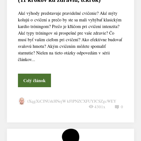
Aké výhody predstavuje pravidelné cvičenie? Aké mýty
kolujú o cvičení a prečo by ste sa mali vyhýbať klasickým
kardio tréningom? Prečo je kľúčom pri cvičení intenzita?
Aké typy tréningov sú prospešné pre vaše zdravie? Čo
musí byť vašim cieľom pri cvičení? Ako efektívne budovať
svalovú hmotu? Akým cvičením môžete spomaliť
starnutie? Nielen na tieto otázky odpovedám v sérii
článkov...
Celý článok
tXqgXiCJNUrkHNejW kFlPNZCXFUYJCSZgcWEY
4301x
0