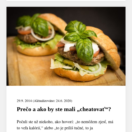
29.9. 2014 (Aktualizováno: 24.6. 2020)
Prečo a ako by ste mali „cheatovať“?
Počuli ste už niekoho, ako hovorí: „to nemôžem zjesť, má
to veľa kalórií,“ alebo „to je príliš tučné, to ja