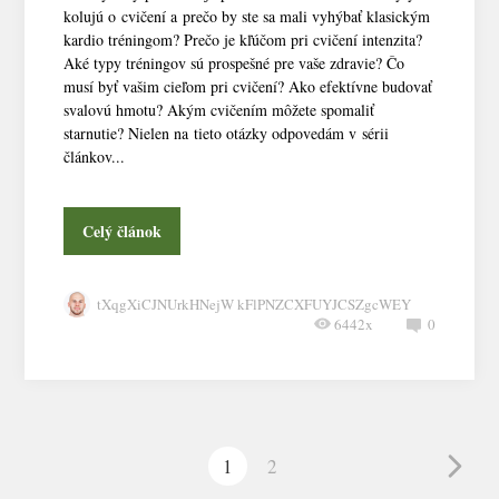
kolujú o cvičení a prečo by ste sa mali vyhýbať klasickým
kardio tréningom? Prečo je kľúčom pri cvičení intenzita?
Aké typy tréningov sú prospešné pre vaše zdravie? Čo
musí byť vašim cieľom pri cvičení? Ako efektívne budovať
svalovú hmotu? Akým cvičením môžete spomaliť
starnutie? Nielen na tieto otázky odpovedám v sérii
článkov...
Celý článok
tXqgXiCJNUrkHNejW kFlPNZCXFUYJCSZgcWEY
6442x
0
1
2