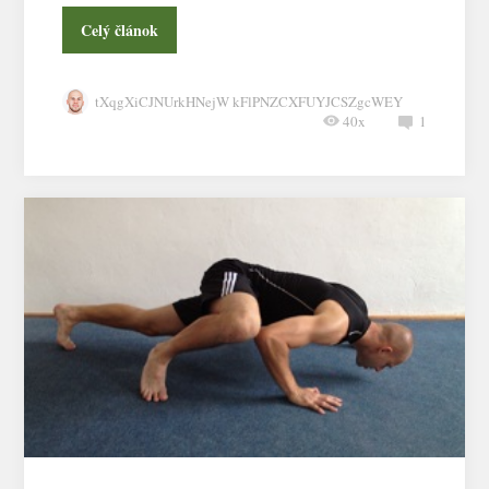
Celý článok
tXqgXiCJNUrkHNejW kFlPNZCXFUYJCSZgcWEY
40x
1