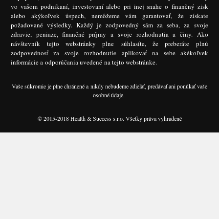
vo vašom podnikaní, investovaní alebo pri inej snahe o finančný zisk
alebo akýkoľvek úspech, nemôžeme vám garantovať, že získate
požadované výsledky. Každý je zodpovedný sám za seba, za svoje
zdravie, peniaze, finančné príjmy a svoje rozhodnutia a činy. Ako
návštevník tejto webstránky plne súhlasíte, že preberáte plnú
zodpovednosť za svoje rozhodnutie aplikovať na sebe akékoľvek
informácie a odporúčania uvedené na tejto webstránke.
Vaše súkromie je plne chránené a nikdy nebudeme zdieľať, predávať ani ponúkať vaše
osobné údaje.
© 2015-2018 Health & Success s.r.o. Všetky práva vyhradené