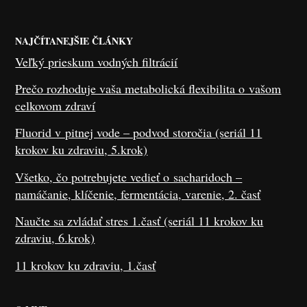
NAJČÍTANEJŠIE ČLÁNKY
Veľký prieskum vodných filtrácií
Prečo rozhoduje vaša metabolická flexibilita o vašom
celkovom zdraví
Fluorid v pitnej vode – podvod storočia (seriál 11
krokov ku zdraviu, 5.krok)
Všetko, čo potrebujete vedieť o sacharidoch –
namáčanie, klíčenie, fermentácia, varenie, 2. časť
Naučte sa zvládať stres 1.časť (seriál 11 krokov ku
zdraviu, 6.krok)
11 krokov ku zdraviu, 1.časť