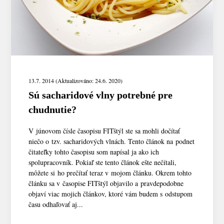
13.7. 2014 (Aktualizováno: 24.6. 2020)
Sú sacharidové vlny potrebné pre
chudnutie?
V júnovom čísle časopisu FITštýl ste sa mohli dočítať
niečo o tzv. sacharidových vlnách. Tento článok na podnet
čitateľky tohto časopisu som napísal ja ako ich
spolupracovník. Pokiaľ ste tento článok ešte nečítali,
môžete si ho prečítať teraz v mojom článku. Okrem tohto
článku sa v časopise FITštýl objavilo a pravdepodobne
objaví viac mojich článkov, ktoré vám budem s odstupom
času odhaľovať aj...