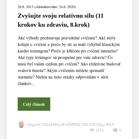
26.8. 2013 (Aktualizováno: 24.6. 2020)
Zvyšujte svoju relatívnu silu (11
krokov ku zdraviu, 8.krok)
Aké výhody predstavuje pravidelné cvičenie? Aké mýty
kolujú o cvičení a prečo by ste sa mali vyhýbať klasickým
kardio tréningom? Prečo je kľúčom pri cvičení intenzita?
Aké typy tréningov sú prospešné pre vaše zdravie? Čo
musí byť vašim cieľom pri cvičení? Ako efektívne budovať
svalovú hmotu? Akým cvičením môžete spomaliť
starnutie? Nielen na tieto otázky odpovedám v sérii
článkov...
Celý článok
tXqgXiCJNUrkHNejW kFlPNZCXFUYJCSZgcWEY
147x
0