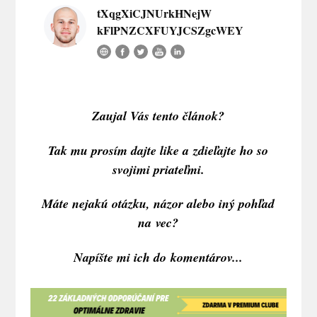
tXqgXiCJNUrkHNejW
kFlPNZCXFUYJCSZgcWEY
Zaujal Vás tento článok?
Tak mu prosím dajte like a zdieľajte ho so
svojimi priateľmi.
Máte nejakú otázku, názor alebo iný pohľad
na vec?
Napíšte mi ich do komentárov...