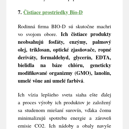
7.
Čistiace prostriedky Bio-D
Rodinná firma BIO-D sú skutočne machri
Ich čistiace produkty
vo svojom obore.
neobsahujú fosfáty, enzýmy, palmový
olej, triklosan, optické zjasňovače, ropné
deriváty, formaldehyd, glycerín, EDTA,
bielidla na báze chlóru, geneticky
modifikované organizmy (GMO), lanolín,
umelé vône ani umelé farbivá
.
Ich vízia lepšieho sveta siaha ešte ďalej
a proces výroby ich produktov je založený
sa studenom miešaní surovín, vďaka čomu
minimalizujú spotrebu energie a zároveň
emisie CO2. Ich nádoby a obaly navyše