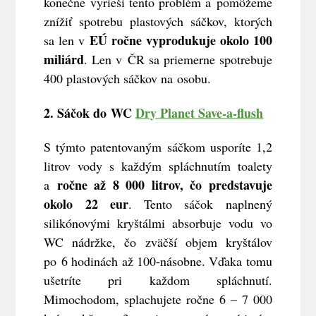
konečne vyrieši tento problém a pomôžeme
znížiť spotrebu plastových sáčkov, ktorých
EÚ ročne vyprodukuje okolo 100
sa len v
miliárd
. Len v ČR sa priemerne spotrebuje
400 plastových sáčkov na osobu.
2. Sáčok do WC
Dry Planet Save-a-flush
S týmto patentovaným sáčkom usporíte 1,2
litrov vody s každým spláchnutím toalety
ročne až 8 000 litrov, čo predstavuje
a
okolo 22 eur
. Tento sáčok naplnený
silikónovými kryštálmi absorbuje vodu vo
WC nádržke, čo zväčší objem kryštálov
po 6 hodinách až 100-násobne. Vďaka tomu
ušetríte pri každom spláchnutí.
Mimochodom, splachujete ročne 6 – 7 000