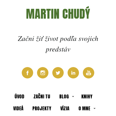
MARTIN CHUDÝ
Začni žiť život podľa svojich
predstáv
ÚVOD
ZAČNI TU
BLOG
KNIHY
VIDEÁ
PROJEKTY
VÍZIA
O MNE