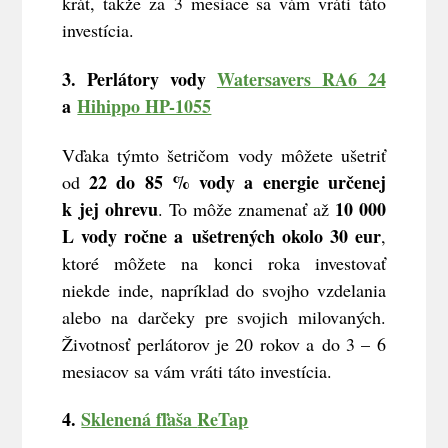
krát, takže za 3 mesiace sa vám vráti táto
investícia.
3. Perlátory vody
Watersavers RA6 24
a
Hihippo HP-1055
Vďaka týmto šetričom vody môžete ušetriť
22 do 85 % vody a energie určenej
od
k jej ohrevu
10 000
. To môže znamenať až
L vody ročne a ušetrených okolo 30 eur
,
ktoré môžete na konci roka investovať
niekde inde, napríklad do svojho vzdelania
alebo na darčeky pre svojich milovaných.
Životnosť perlátorov je 20 rokov a do 3 – 6
mesiacov sa vám vráti táto investícia.
4.
Sklenená fľaša
ReTap