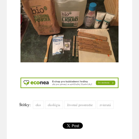
Štítky:
eko
ekológia
životné prostredie
zvieratá