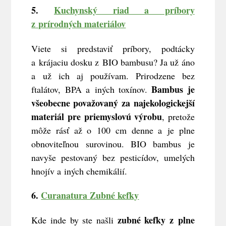
5.
Kuchynský riad a príbory
z prírodných materiálov
Viete si predstaviť príbory, podtácky
a krájaciu dosku z BIO bambusu? Ja už áno
a už ich aj používam. Prirodzene bez
Bambus je
ftalátov, BPA a iných toxínov.
všeobecne považovaný za najekologickejší
materiál pre priemyslovú výrobu
, pretože
môže rásť až o 100 cm denne a je plne
obnoviteľnou surovinou. BIO bambus je
navyše pestovaný bez pesticídov, umelých
hnojív a iných chemikálií.
6.
Curanatura Zubné kefky
zubné kefky z plne
Kde inde by ste našli