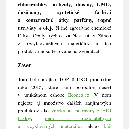
chlorovodíky, pesticídy, dioxíny, GMO,
dusičnany, syntetické farbivá
a konzervačné látky, parfémy, ropné
deriváty a oleje
či iné agresívne chemické
látky. Obaly týchto značiek sú väčšinou
z recyklovateľných materiálov a ich
produkty nie sú testované na zvieratách.
Záver
Toto bolo mojich TOP 8 EKO produktov
roka 2015, ktoré som pohodlne našiel
v unikátnom eshope
Econea.cz
. V ňom
nájdete aj množstvo ďalších zaujímavých
produktov ako
vrecká na potraviny z BIO
bavlny
,
perá z rozložiteľných
a recyklovaných materiálov
alebo
kôš