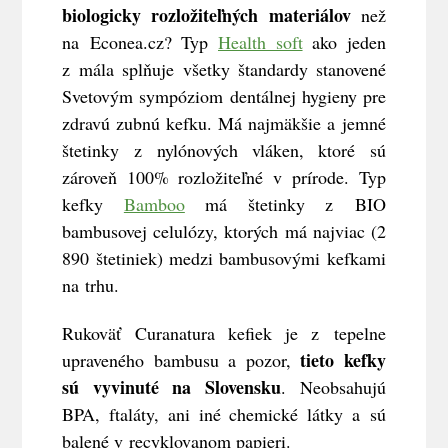
biologicky rozložiteľných materiálov
než
na Econea.cz? Typ
Health soft
ako jeden
z mála splňuje všetky štandardy stanovené
Svetovým sympóziom dentálnej hygieny pre
zdravú zubnú kefku. Má najmäkšie a jemné
štetinky z nylónových vláken, ktoré sú
zároveň 100% rozložiteľné v prírode. Typ
kefky
Bamboo
má štetinky z BIO
bambusovej celulózy, ktorých má najviac (2
890 štetiniek) medzi bambusovými kefkami
na trhu.
Rukoväť Curanatura kefiek je z tepelne
tieto kefky
upraveného bambusu a pozor,
sú vyvinuté na Slovensku
. Neobsahujú
BPA, ftaláty, ani iné chemické látky a sú
balené v recyklovanom papieri.