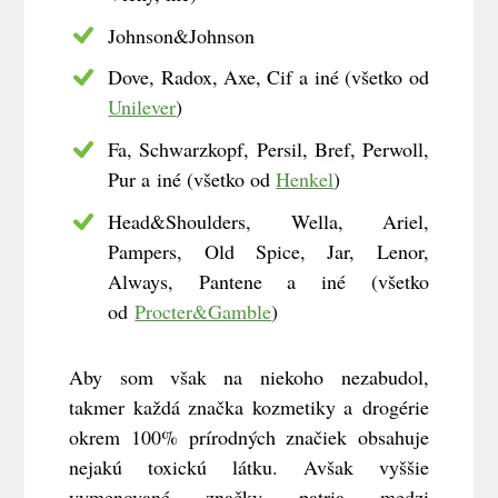
Johnson&Johnson
Dove, Radox, Axe, Cif a iné (všetko od
Unilever
)
Fa, Schwarzkopf, Persil, Bref, Perwoll,
Pur a iné (všetko od
Henkel
)
Head&Shoulders, Wella, Ariel,
Pampers, Old Spice, Jar, Lenor,
Always, Pantene a iné (všetko
od
Procter&Gamble
)
Aby som však na niekoho nezabudol,
takmer každá značka kozmetiky a drogérie
okrem 100% prírodných značiek obsahuje
nejakú toxickú látku. Avšak vyššie
vymenované značky patria medzi