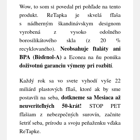
Wow, to som si povedal pri pohľade na tento
produkt. ReTapka je skvelá fľaša
s nádherným škandinávskym designom
vyrobená z vysoko odolného
borosilikátového skla (z 20 %
Neobsahuje ftaláty ani
recyklovaného).
BPA (Bisfenol-A)
a Econea na ňu ponúka
doživotnú garanciu výmeny pri rozbití
.
Každý rok sa vo svete vyhodí vyše 22
miliárd plastových fľiaš, ktoré ak by sme
dotkneme sa Mesiaca až
postavili na seba,
neuveriteľných 50-krát!
STOP PET
fľašiam z nebezpečných surovín, začnite
šetriť seba, prírodu a svoju peňaženku vďaka
ReTapke.