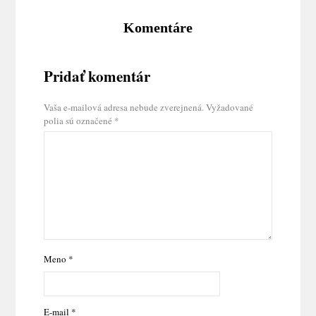
Komentáre
Pridať komentár
Vaša e-mailová adresa nebude zverejnená.
Vyžadované
polia sú označené
*
Meno
*
E-mail
*