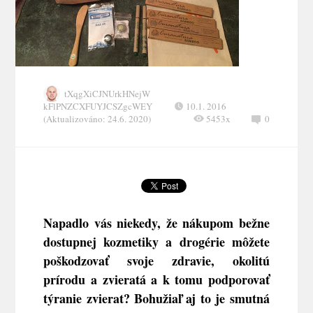
tXqgXiCJNUrkHNejW
kFlPNZCXFUYJCSZgcWEY
10.1. 2016
(Aktualizováno: 24.6. 2020)
5453x
0
Napadlo vás niekedy, že nákupom bežne
dostupnej kozmetiky a drogérie môžete
poškodzovať svoje zdravie, okolitú
prírodu a zvieratá a k tomu podporovať
týranie zvierat? Bohužiaľ aj to je smutná