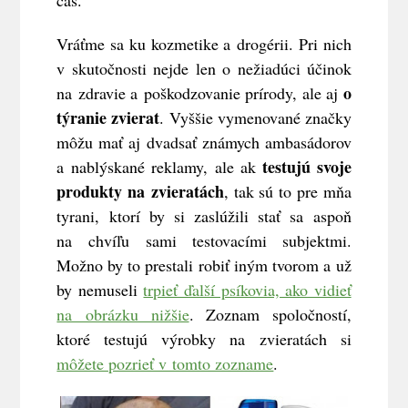
Vráťme sa ku kozmetike a drogérii. Pri nich
v skutočnosti nejde len o nežiadúci účinok
o
na zdravie a poškodzovanie prírody, ale aj
týranie zvierat
. Vyššie vymenované značky
môžu mať aj dvadsať známych ambasádorov
testujú svoje
a nablýskané reklamy, ale ak
produkty na zvieratách
, tak sú to pre mňa
tyrani, ktorí by si zaslúžili stať sa aspoň
na chvíľu sami testovacími subjektmi.
Možno by to prestali robiť iným tvorom a už
by nemuseli
trpieť ďalší psíkovia, ako vidieť
na obrázku nižšie
. Zoznam spoločností,
ktoré testujú výrobky na zvieratách si
môžete pozrieť v tomto zozname
.