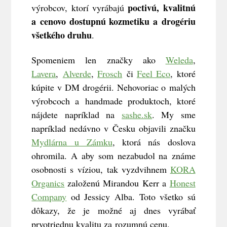
poctivú, kvalitnú
výrobcov, ktorí vyrábajú
a cenovo dostupnú kozmetiku a drogériu
všetkého druhu
.
Spomeniem len značky ako
Weleda
,
Lavera
,
Alverde
,
Frosch
či
Feel Eco
, ktoré
kúpite v DM drogérii. Nehovoriac o malých
výrobcoch a handmade produktoch, ktoré
nájdete napríklad na
sashe.sk
. My sme
napríklad nedávno v Česku objavili značku
Mydlárna u Zámku
, ktorá nás doslova
ohromila. A aby som nezabudol na známe
osobnosti s víziou, tak vyzdvihnem
KORA
Organics
založenú Mirandou Kerr a
Honest
Company
od Jessicy Alba. Toto všetko sú
dôkazy, že je možné aj dnes vyrábať
prvotriednu kvalitu za rozumnú cenu.