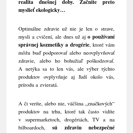
realita dnešnej doby. Začnite preto
myslieť ekologicky…
Optimálne zdravie už nie je len o strave,
o používaní
mysli a cvičení, ale dnes už aj
správnej kozmetiky a drogérie
, ktoré vám
môžu buď podporovať alebo neovplyvňovať
zdravie, alebo ho bohužiaľ poškodzovať.
A netýka sa to len vás, ale výber týchto
produktov ovplyvňuje aj ľudí okolo vás,
prírodu a zvieratá.
A či veríte, alebo nie, väčšina „značkových“
produktov na trhu, ktoré tak často vidíte
v supermarketoch, drogériách, TV a na
sú zdraviu nebezpečné
bilboardoch,