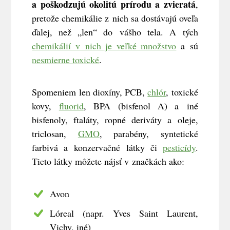
a poškodzujú okolitú prírodu a zvieratá
,
pretože chemikálie z nich sa dostávajú oveľa
ďalej, než „len“ do vášho tela. A tých
chemikálií v nich je veľké množstvo
a sú
nesmierne toxické
.
Spomeniem len dioxíny, PCB,
chlór
, toxické
kovy,
fluorid
, BPA (bisfenol A) a iné
bisfenoly, ftaláty, ropné deriváty a oleje,
triclosan,
GMO
, parabény, syntetické
farbivá a konzervačné látky či
pesticídy
.
Tieto látky môžete nájsť v značkách ako:
Avon
Lóreal (napr. Yves Saint Laurent,
Vichy, iné)