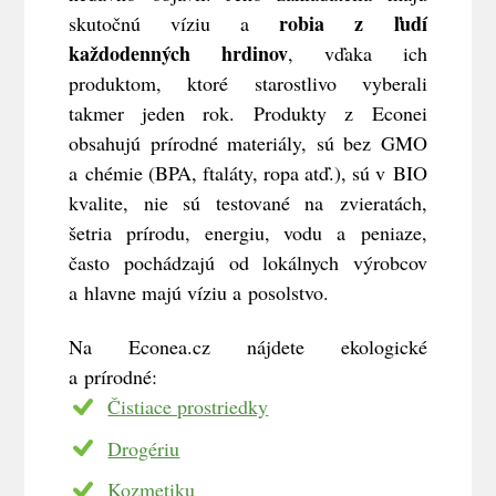
robia z ľudí
skutočnú víziu a
každodenných hrdinov
, vďaka ich
produktom, ktoré starostlivo vyberali
takmer jeden rok. Produkty z Econei
obsahujú prírodné materiály, sú bez GMO
a chémie (BPA, ftaláty, ropa atď.), sú v BIO
kvalite, nie sú testované na zvieratách,
šetria prírodu, energiu, vodu a peniaze,
často pochádzajú od lokálnych výrobcov
a hlavne majú víziu a posolstvo.
Na Econea.cz nájdete ekologické
a prírodné:
Čistiace prostriedky
Drogériu
Kozmetiku