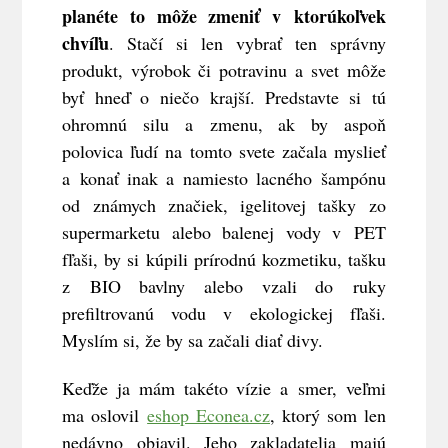
planéte to môže zmeniť v ktorúkoľvek
chvíľu
. Stačí si len vybrať ten správny
produkt, výrobok či potravinu a svet môže
byť hneď o niečo krajší. Predstavte si tú
ohromnú silu a zmenu, ak by aspoň
polovica ľudí na tomto svete začala myslieť
a konať inak a namiesto lacného šampónu
od známych značiek, igelitovej tašky zo
supermarketu alebo balenej vody v PET
fľaši, by si kúpili prírodnú kozmetiku, tašku
z BIO bavlny alebo vzali do ruky
prefiltrovanú vodu v ekologickej fľaši.
Myslím si, že by sa začali diať divy.
Keďže ja mám takéto vízie a smer, veľmi
ma oslovil
eshop Econea.cz
, ktorý som len
nedávno objavil. Jeho zakladatelia majú