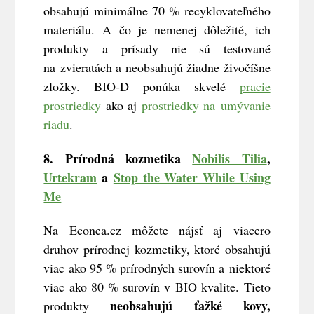
obsahujú minimálne 70 % recyklovateľného
materiálu. A čo je nemenej dôležité, ich
produkty a prísady nie sú testované
na zvieratách a neobsahujú žiadne živočíšne
zložky. BIO-D ponúka skvelé
pracie
prostriedky
ako aj
prostriedky na umývanie
riadu
.
8. Prírodná kozmetika
Nobilis Tilia
,
Urtekram
a
Stop the Water While Using
Me
Na Econea.cz môžete nájsť aj viacero
druhov prírodnej kozmetiky, ktoré obsahujú
viac ako 95 % prírodných surovín a niektoré
viac ako 80 % surovín v BIO kvalite. Tieto
neobsahujú ťažké kovy,
produkty