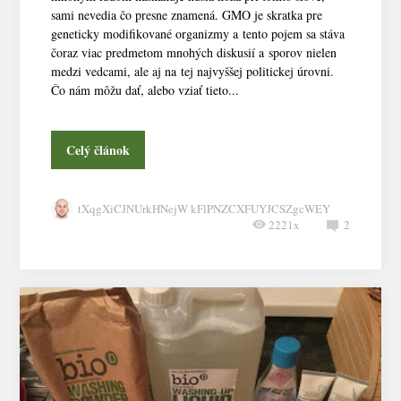
sami nevedia čo presne znamená. GMO je skratka pre
geneticky modifikované organizmy a tento pojem sa stáva
čoraz viac predmetom mnohých diskusií a sporov nielen
medzi vedcami, ale aj na tej najvyššej politickej úrovni.
Čo nám môžu dať, alebo vziať tieto...
Celý článok
tXqgXiCJNUrkHNejW kFlPNZCXFUYJCSZgcWEY
2221x
2