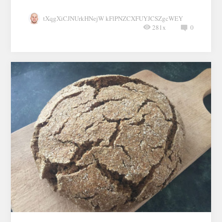
tXqgXiCJNUrkHNejW kFlPNZCXFUYJCSZgcWEY
281x
0