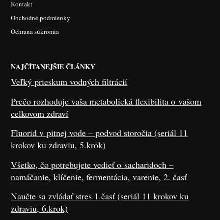
Kontakt
Obchodné podmienky
Ochrana súkromia
NAJČÍTANEJŠIE ČLÁNKY
Veľký prieskum vodných filtrácií
Prečo rozhoduje vaša metabolická flexibilita o vašom
celkovom zdraví
Fluorid v pitnej vode – podvod storočia (seriál 11
krokov ku zdraviu, 5.krok)
Všetko, čo potrebujete vedieť o sacharidoch –
namáčanie, klíčenie, fermentácia, varenie, 2. časť
Naučte sa zvládať stres 1.časť (seriál 11 krokov ku
zdraviu, 6.krok)