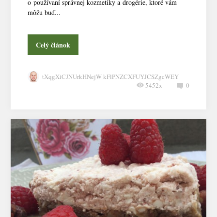
o používaní správnej kozmetiky a drogérie, ktoré vám
môžu buď...
Celý článok
tXqgXiCJNUrkHNejW kFlPNZCXFUYJCSZgcWEY
5452x
0