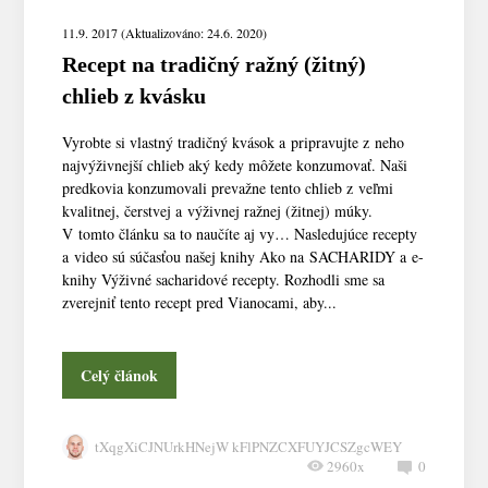
11.9. 2017 (Aktualizováno: 24.6. 2020)
Recept na tradičný ražný (žitný)
chlieb z kvásku
Vyrobte si vlastný tradičný kvások a pripravujte z neho
najvýživnejší chlieb aký kedy môžete konzumovať. Naši
predkovia konzumovali prevažne tento chlieb z veľmi
kvalitnej, čerstvej a výživnej ražnej (žitnej) múky.
V tomto článku sa to naučíte aj vy… Nasledujúce recepty
a video sú súčasťou našej knihy Ako na SACHARIDY a e-
knihy Výživné sacharidové recepty. Rozhodli sme sa
zverejniť tento recept pred Vianocami, aby...
Celý článok
tXqgXiCJNUrkHNejW kFlPNZCXFUYJCSZgcWEY
2960x
0