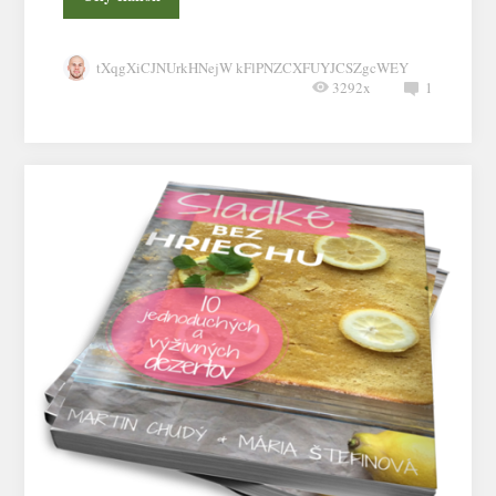
tXqgXiCJNUrkHNejW kFlPNZCXFUYJCSZgcWEY
3292x
1