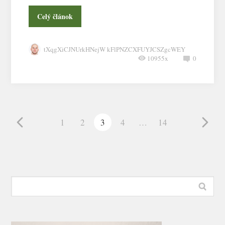
Celý článok
tXqgXiCJNUrkHNejW kFlPNZCXFUYJCSZgcWEY
10955x
0
1
2
3
4
…
14