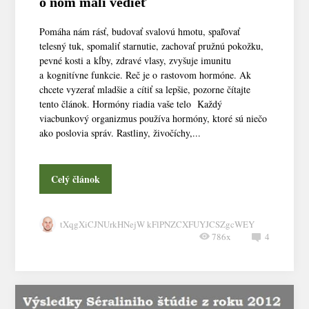
o ňom mali vedieť
Pomáha nám rásť, budovať svalovú hmotu, spaľovať
telesný tuk, spomaliť starnutie, zachovať pružnú pokožku,
pevné kosti a kĺby, zdravé vlasy, zvyšuje imunitu
a kognitívne funkcie. Reč je o rastovom hormóne. Ak
chcete vyzerať mladšie a cítiť sa lepšie, pozorne čítajte
tento článok. Hormóny riadia vaše telo Každý
viacbunkový organizmus používa hormóny, ktoré sú niečo
ako poslovia správ. Rastliny, živočíchy,...
Celý článok
tXqgXiCJNUrkHNejW kFlPNZCXFUYJCSZgcWEY
786x
4