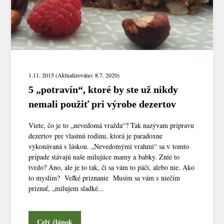
1.11. 2015 (Aktualizováno: 8.7. 2020)
5 „potravín“, ktoré by ste už nikdy
nemali použiť pri výrobe dezertov
Viete, čo je to „nevedomá vražda“? Tak nazývam prípravu
dezertov pre vlastnú rodinu, ktorá je paradoxne
vykonávaná s láskou. „Nevedomými vrahmi“ sa v tomto
prípade stávajú naše milujúce mamy a babky. Znie to
tvrdo? Áno, ale je to tak, či sa vám to páči, alebo nie. Ako
to myslím? Veľké priznanie Musím sa vám s niečím
priznať, „milujem sladké...
Celý článok