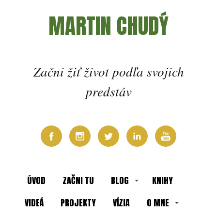
MARTIN CHUDÝ
Začni žiť život podľa svojich
predstáv
ÚVOD
ZAČNI TU
BLOG
KNIHY
VIDEÁ
PROJEKTY
VÍZIA
O MNE