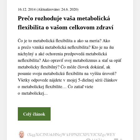
16.12. 2014 (Aktualizováno: 24.6. 2020)
Prečo rozhoduje vaša metabolická
flexibilita o vašom celkovom zdraví
Čo je to metabolická flexibilita a ako sa meria? Ako
a prečo vzniká metabolická neflexibilita? Kto je na ňu
náchylný a aké ochorenia predpovedá metabolická
neflexibilita? Ako opraviť svoj metabolizmus a stať sa opäť
metabolicky flexibilný? Čo môže človek dokázať, ak
posunie svoju metabolickú flexibilitu na vyššiu úroveň?
Všetky odpovede nájdete v mojej 5-dielnej sérii článkov
o metabolickej flexibilite… Čo zatiaľ viete
o metabolickej...
Celý článok
tXqgXiCJNUrkHNejW kFlPNZCXFUYJCSZgcWEY
11671x
0