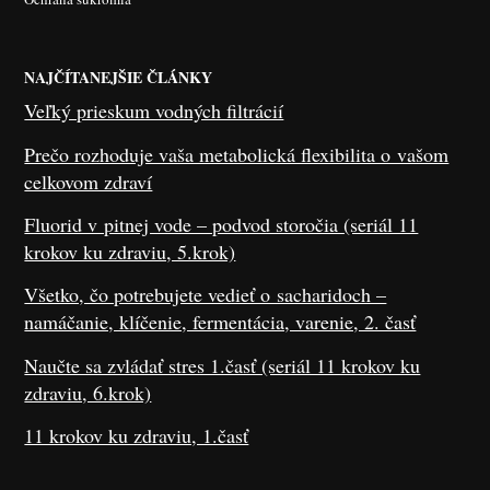
NAJČÍTANEJŠIE ČLÁNKY
Veľký prieskum vodných filtrácií
Prečo rozhoduje vaša metabolická flexibilita o vašom
celkovom zdraví
Fluorid v pitnej vode – podvod storočia (seriál 11
krokov ku zdraviu, 5.krok)
Všetko, čo potrebujete vedieť o sacharidoch –
namáčanie, klíčenie, fermentácia, varenie, 2. časť
Naučte sa zvládať stres 1.časť (seriál 11 krokov ku
zdraviu, 6.krok)
11 krokov ku zdraviu, 1.časť