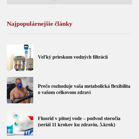
Najpopulárnejšie články
Veľký prieskum vodných filtrácií
Prečo rozhoduje vaša metabolická flexibilita
o vašom celkovom zdraví
Fluorid v pitnej vode – podvod storočia
(seriál 11 krokov ku zdraviu, 5.krok)