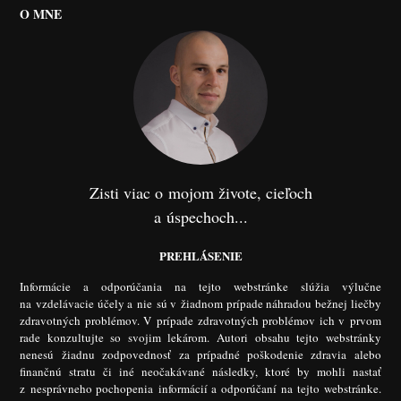
O MNE
Zisti viac o mojom živote, cieľoch
a úspechoch...
PREHLÁSENIE
Informácie a odporúčania na tejto webstránke slúžia výlučne
na vzdelávacie účely a nie sú v žiadnom prípade náhradou bežnej liečby
zdravotných problémov. V prípade zdravotných problémov ich v prvom
rade konzultujte so svojim lekárom. Autori obsahu tejto webstránky
nenesú žiadnu zodpovednosť za prípadné poškodenie zdravia alebo
finančnú stratu či iné neočakávané následky, ktoré by mohli nastať
z nesprávneho pochopenia informácií a odporúčaní na tejto webstránke.