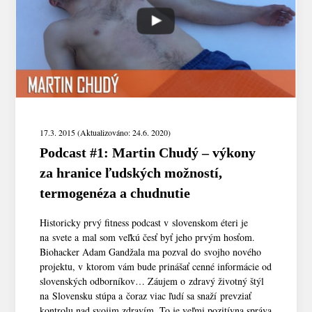
17.3. 2015 (Aktualizováno: 24.6. 2020)
Podcast #1: Martin Chudý – výkony
za hranice ľudských možností,
termogenéza a chudnutie
Historicky prvý fitness podcast v slovenskom éteri je
na svete a mal som veľkú česť byť jeho prvým hosťom.
Biohacker Adam Gandžala ma pozval do svojho nového
projektu, v ktorom vám bude prinášať cenné informácie od
slovenských odborníkov… Záujem o zdravý životný štýl
na Slovensku stúpa a čoraz viac ľudí sa snaží prevziať
kontrolu nad svojim zdravím. To je veľmi pozitívna správa