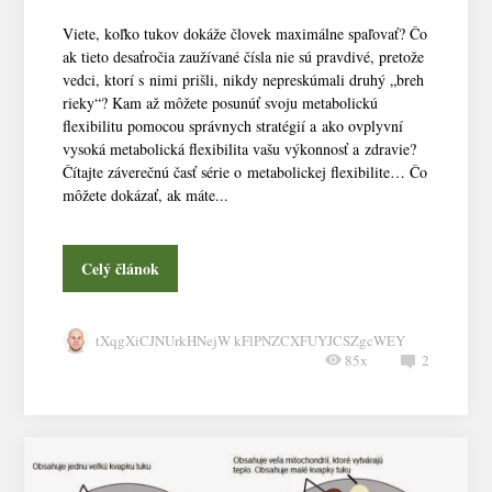
Viete, koľko tukov dokáže človek maximálne spaľovať? Čo
ak tieto desaťročia zaužívané čísla nie sú pravdivé, pretože
vedci, ktorí s nimi prišli, nikdy nepreskúmali druhý „breh
rieky“? Kam až môžete posunúť svoju metabolickú
flexibilitu pomocou správnych stratégií a ako ovplyvní
vysoká metabolická flexibilita vašu výkonnosť a zdravie?
Čítajte záverečnú časť série o metabolickej flexibilite… Čo
môžete dokázať, ak máte...
Celý článok
tXqgXiCJNUrkHNejW kFlPNZCXFUYJCSZgcWEY
85x
2