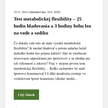
19.12. 2014 (Aktualizováno: 24.6. 2020)
Test metabolickej flexibility – 25
hodín hladovania a 3 hodiny behu len
na vode a sodíku
Čo dokáže vaše telo ak máte vysokú metabolickú
flexibilitu? Je možné hladovať a potom nalačno bežať
niekoľko hodín bez príjmu kalórií? Aké sú všeobecné
stravovacie odporúčania pre športovcov a sú ideálne pre
ich výkonnosť a zdravie? Viac v mojom prvom teste
metabolickej flexibility… Koľko sacharidov by mali
športovci konzumovať Už dlhé desaťročia existuje vo
vrcholovom športe konsenzus (zhoda) medzi...
Celý článok