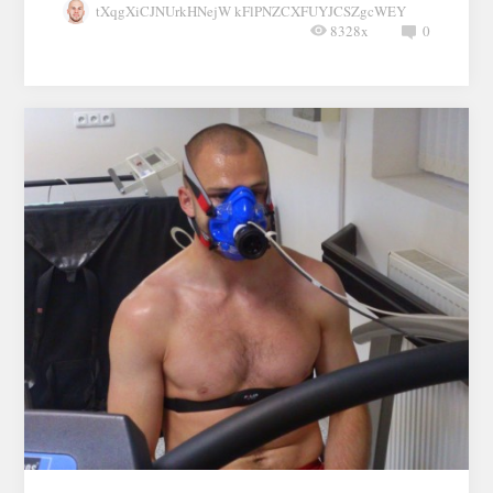
tXqgXiCJNUrkHNejW kFlPNZCXFUYJCSZgcWEY
8328x
0