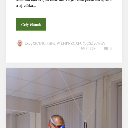
a aj vďaka...
Celý článok
tXqgXiCJNUrkHNejW kFlPNZCXFUYJCSZgcWEY
3477x
0