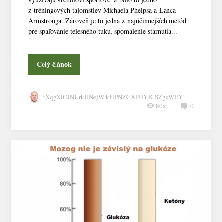
z tréningových tajomstiev Michaela Phelpsa a Lanca
Armstronga. Zároveň je to jedna z najúčinnejších metód
pre spaľovanie telesného tuku, spomalenie starnutia...
Celý článok
tXqgXiCJNUrkHNejW kFlPNZCXFUYJCSZgcWEY
80x
0