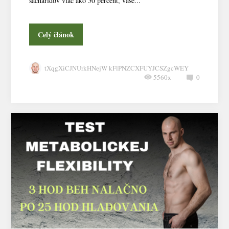
sacharidov viac ako 50 percent, vaše...
Celý článok
tXqgXiCJNUrkHNejW kFlPNZCXFUYJCSZgcWEY
5560x
0