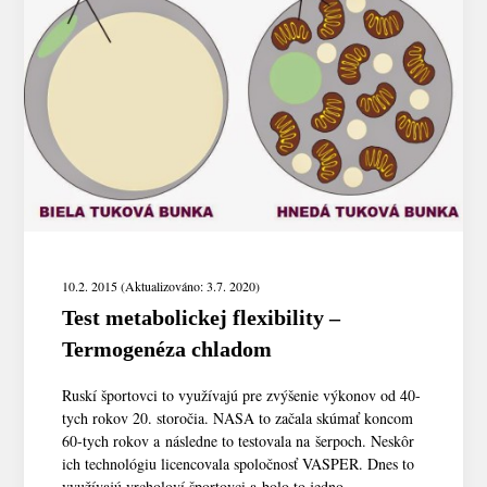
10.2. 2015 (Aktualizováno: 3.7. 2020)
Test metabolickej flexibility –
Termogenéza chladom
Ruskí športovci to využívajú pre zvýšenie výkonov od 40-
tych rokov 20. storočia. NASA to začala skúmať koncom
60-tych rokov a následne to testovala na šerpoch. Neskôr
ich technológiu licencovala spoločnosť VASPER. Dnes to
využívajú vrcholoví športovci a bolo to jedno