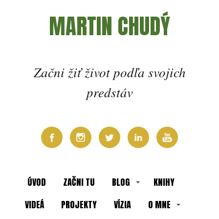
MARTIN CHUDÝ
Začni žiť život podľa svojich
predstáv
ÚVOD
ZAČNI TU
BLOG
KNIHY
VIDEÁ
PROJEKTY
VÍZIA
O MNE