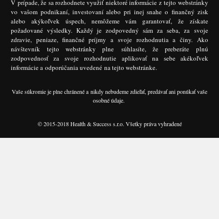
V prípade, že sa rozhodnete využiť niektoré informácie z tejto webstránky
vo vašom podnikaní, investovaní alebo pri inej snahe o finančný zisk
alebo akýkoľvek úspech, nemôžeme vám garantovať, že získate
požadované výsledky. Každý je zodpovedný sám za seba, za svoje
zdravie, peniaze, finančné príjmy a svoje rozhodnutia a činy. Ako
návštevník tejto webstránky plne súhlasíte, že preberáte plnú
zodpovednosť za svoje rozhodnutie aplikovať na sebe akékoľvek
informácie a odporúčania uvedené na tejto webstránke.
Vaše súkromie je plne chránené a nikdy nebudeme zdieľať, predávať ani ponúkať vaše
osobné údaje.
© 2015-2018 Health & Success s.r.o. Všetky práva vyhradené