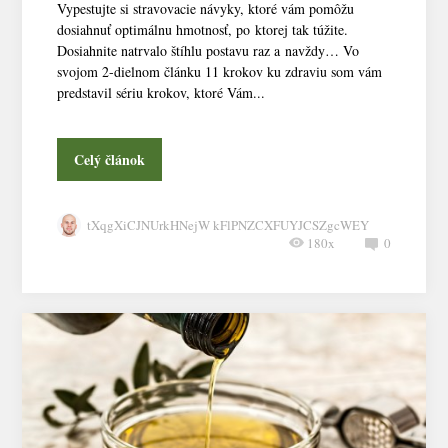
Vypestujte si stravovacie návyky, ktoré vám pomôžu
dosiahnuť optimálnu hmotnosť, po ktorej tak túžite.
Dosiahnite natrvalo štíhlu postavu raz a navždy… Vo
svojom 2-dielnom článku 11 krokov ku zdraviu som vám
predstavil sériu krokov, ktoré Vám...
Celý článok
tXqgXiCJNUrkHNejW kFlPNZCXFUYJCSZgcWEY
180x
0