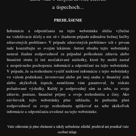
a úspechoch...
PREHLÁSENIE
Informácie a odporúčania na tejto webstránke slúžia výlučne
na vzdelávacie účely a nie sú v žiadnom prípade náhradou bežnej liečby
zdravotných problémov. V prípade zdravotných problémov ich v prvom
rade konzultujte so svojim lekárom. Autori obsahu tejto webstránky
nenesú žiadnu zodpovednosť za prípadné poškodenie zdravia alebo
finančnú stratu či iné neočakávané následky, ktoré by mohli nastať
z nesprávneho pochopenia informácií a odporúčaní na tejto webstránke.
V prípade, že sa rozhodnete využiť niektoré informácie z tejto webstránky
vo vašom podnikaní, investovaní alebo pri inej snahe o finančný zisk
alebo akýkoľvek úspech, nemôžeme vám garantovať, že získate
požadované výsledky. Každý je zodpovedný sám za seba, za svoje
zdravie, peniaze, finančné príjmy a svoje rozhodnutia a činy. Ako
návštevník tejto webstránky plne súhlasíte, že preberáte plnú
zodpovednosť za svoje rozhodnutie aplikovať na sebe akékoľvek
informácie a odporúčania uvedené na tejto webstránke.
Vaše súkromie je plne chránené a nikdy nebudeme zdieľať, predávať ani ponúkať vaše
osobné údaje.