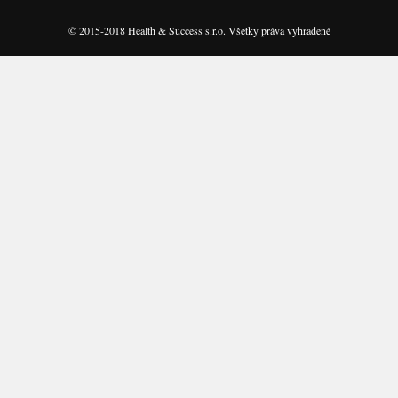
© 2015-2018 Health & Success s.r.o. Všetky práva vyhradené