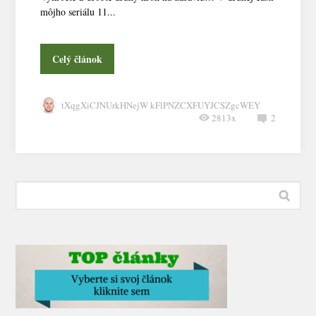
môjho seriálu 11...
Celý článok
tXqgXiCJNUrkHNejW kFlPNZCXFUYJCSZgcWEY
2813x
2