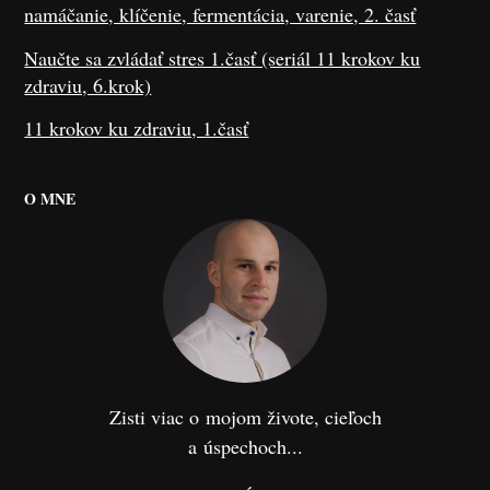
namáčanie, klíčenie, fermentácia, varenie, 2. časť
Naučte sa zvládať stres 1.časť (seriál 11 krokov ku
zdraviu, 6.krok)
11 krokov ku zdraviu, 1.časť
O MNE
Zisti viac o mojom živote, cieľoch
a úspechoch...