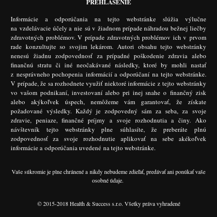
PREHLÁSENIE
Informácie a odporúčania na tejto webstránke slúžia výlučne
na vzdelávacie účely a nie sú v žiadnom prípade náhradou bežnej liečby
zdravotných problémov. V prípade zdravotných problémov ich v prvom
rade konzultujte so svojim lekárom. Autori obsahu tejto webstránky
nenesú žiadnu zodpovednosť za prípadné poškodenie zdravia alebo
finančnú stratu či iné neočakávané následky, ktoré by mohli nastať
z nesprávneho pochopenia informácií a odporúčaní na tejto webstránke.
V prípade, že sa rozhodnete využiť niektoré informácie z tejto webstránky
vo vašom podnikaní, investovaní alebo pri inej snahe o finančný zisk
alebo akýkoľvek úspech, nemôžeme vám garantovať, že získate
požadované výsledky. Každý je zodpovedný sám za seba, za svoje
zdravie, peniaze, finančné príjmy a svoje rozhodnutia a činy. Ako
návštevník tejto webstránky plne súhlasíte, že preberáte plnú
zodpovednosť za svoje rozhodnutie aplikovať na sebe akékoľvek
informácie a odporúčania uvedené na tejto webstránke.
Vaše súkromie je plne chránené a nikdy nebudeme zdieľať, predávať ani ponúkať vaše
osobné údaje.
© 2015-2018 Health & Success s.r.o. Všetky práva vyhradené