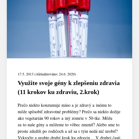
17.5. 2013 (Aktualizováno: 24.6. 2020)
Využite svoje gény k zlepšeniu zdravia
(11 krokov ku zdraviu, 2.krok)
Prečo niekto konzumuje mäso a je zdravý a inému to
môže spôsobiť zdravotné problémy? Prečo sa niekto dožije
ako vegetarián 90 rokov a iný zomrie v 50-tke. Môžu
za to naše gény a môžeme to vôbec zmeniť? Alebo sme to
proste zdedili po rodičoch a už sa s tým nedá nič urobiť?
Vykročte a urobte druhý krok ku zdraviu… V druhej časti