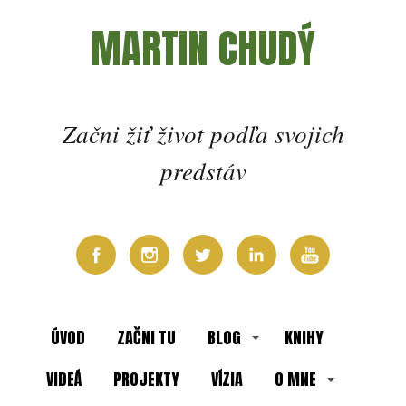
MARTIN CHUDÝ
Začni žiť život podľa svojich
predstáv
ÚVOD
ZAČNI TU
BLOG
KNIHY
VIDEÁ
PROJEKTY
VÍZIA
O MNE