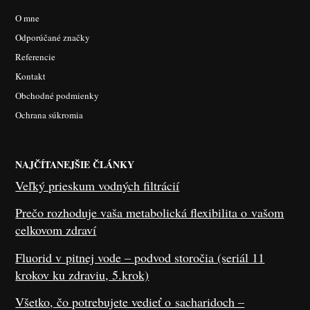
O mne
Odporúčané značky
Referencie
Kontakt
Obchodné podmienky
Ochrana súkromia
NAJČÍTANEJŠIE ČLÁNKY
Veľký prieskum vodných filtrácií
Prečo rozhoduje vaša metabolická flexibilita o vašom
celkovom zdraví
Fluorid v pitnej vode – podvod storočia (seriál 11
krokov ku zdraviu, 5.krok)
Všetko, čo potrebujete vedieť o sacharidoch –