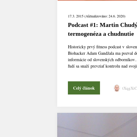
17.3. 2015 (Aktualizováno: 24.6. 2020)
Podcast #1: Martin Chudý
termogenéza a chudnutie
Historicky prvý fitness podcast v slove
Biohacker Adam Gandžala ma pozval do
informácie od slovenských odborníkov…
ľudí sa snaží prevziať kontrolu nad svoj
Celý článok
tXqgXi