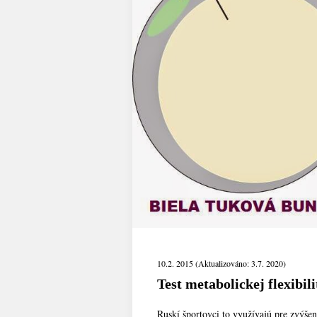
10.2. 2015 (Aktualizováno: 3.7. 2020)
Test metabolickej flexibi
Ruskí športovci to využívajú pre zvýše