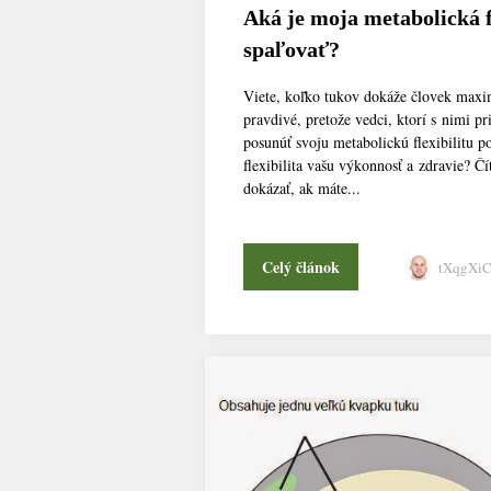
Aká je moja metabolická f
spaľovať?
Viete, koľko tukov dokáže človek maximá
pravdivé, pretože vedci, ktorí s nimi p
posunúť svoju metabolickú flexibilitu 
flexibilita vašu výkonnosť a zdravie? Čí
dokázať, ak máte...
Celý článok
tXqgXi