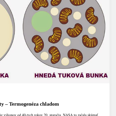
lity – Termogenéza chladom
nie výkonov od 40-tych rokov 20. storočia. NASA to začala skúmať