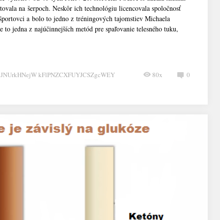
tovala na šerpoch. Neskôr ich technológiu licencovala spoločnosť
portovci a bolo to jedno z tréningových tajomstiev Michaela
 to jedna z najúčinnejších metód pre spaľovanie telesného tuku,
CJNUrkHNejW kFlPNZCXFUYJCSZgcWEY
80x
0