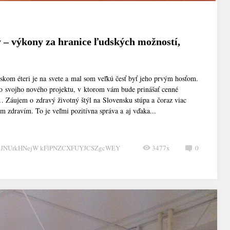
 – výkony za hranice ľudských možností,
nskom éteri je na svete a mal som veľkú česť byť jeho prvým hosťom.
 svojho nového projektu, v ktorom vám bude prinášať cenné
 Záujem o zdravý životný štýl na Slovensku stúpa a čoraz viac
im zdravím. To je veľmi pozitívna správa a aj vďaka...
CJNUrkHNejW kFlPNZCXFUYJCSZgcWEY
3477x
0