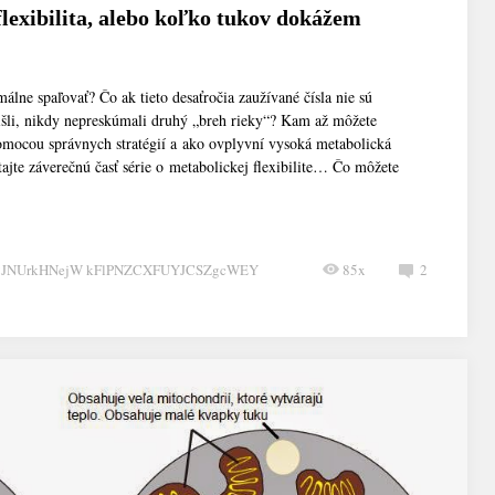
lexibilita, alebo koľko tukov dokážem
lne spaľovať? Čo ak tieto desaťročia zaužívané čísla nie sú
rišli, nikdy nepreskúmali druhý „breh rieky“? Kam až môžete
pomocou správnych stratégií a ako ovplyvní vysoká metabolická
tajte záverečnú časť série o metabolickej flexibilite… Čo môžete
CJNUrkHNejW kFlPNZCXFUYJCSZgcWEY
85x
2