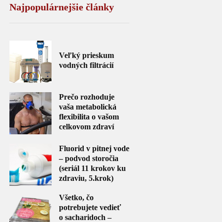
Najpopulárnejšie články
Veľký prieskum
vodných filtrácií
Prečo rozhoduje
vaša metabolická
flexibilita o vašom
celkovom zdraví
Fluorid v pitnej vode
– podvod storočia
(seriál 11 krokov ku
zdraviu, 5.krok)
Všetko, čo
potrebujete vedieť
o sacharidoch –