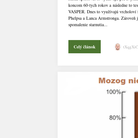
koncom 60-tych rokov a následne to tes
VASPER. Dnes to využívajú vrcholoví š
Phelpsa a Lanca Armstronga. Zároveň je
spomalenie starnutia...
Celý článok
tXqgXi