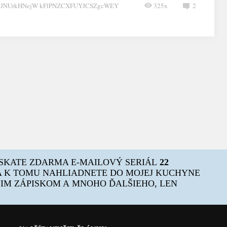
CJNUrkHNejW kFlPNZCXFUYJCSZgcWEY
325x
2
ÍSKATE ZDARMA E-MAILOVÝ SERIÁL
22
 K TOMU NAHLIADNETE DO MOJEJ KUCHYNE
OJIM ZÁPISKOM A MNOHO ĎALŠIEHO, LEN