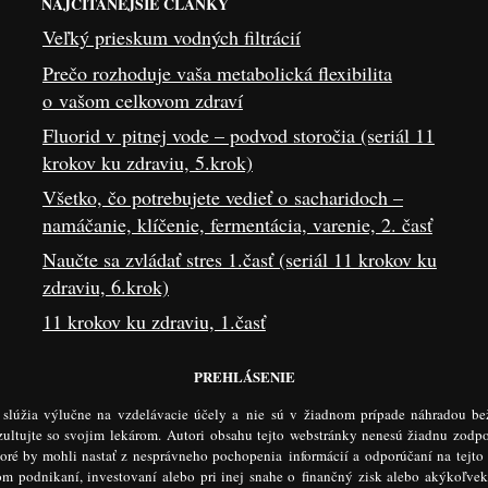
NAJČÍTANEJŠIE ČLÁNKY
Veľký prieskum vodných filtrácií
Prečo rozhoduje vaša metabolická flexibilita
o vašom celkovom zdraví
Fluorid v pitnej vode – podvod storočia (seriál 11
krokov ku zdraviu, 5.krok)
Všetko, čo potrebujete vedieť o sacharidoch –
namáčanie, klíčenie, fermentácia, varenie, 2. časť
Naučte sa zvládať stres 1.časť (seriál 11 krokov ku
zdraviu, 6.krok)
11 krokov ku zdraviu, 1.časť
PREHLÁSENIE
e slúžia výlučne na vzdelávacie účely a nie sú v žiadnom prípade náhradou be
ltujte so svojim lekárom. Autori obsahu tejto webstránky nenesú žiadnu zodp
toré by mohli nastať z nesprávneho pochopenia informácií a odporúčaní na tejto
šom podnikaní, investovaní alebo pri inej snahe o finančný zisk alebo akýkoľve