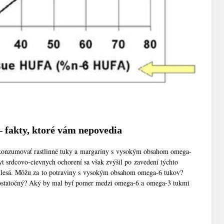
 fakty, ktoré vám nepovedia
konzumovať rastlinné tuky a margaríny s vysokým obsahom omega-
yt srdcovo-cievnych ochorení sa však zvýšil po zavedení týchto
klesá. Môžu za to potraviny s vysokým obsahom omega-6 tukov?
ostatočný? Aký by mal byť pomer medzi omega-6 a omega-3 tukmi