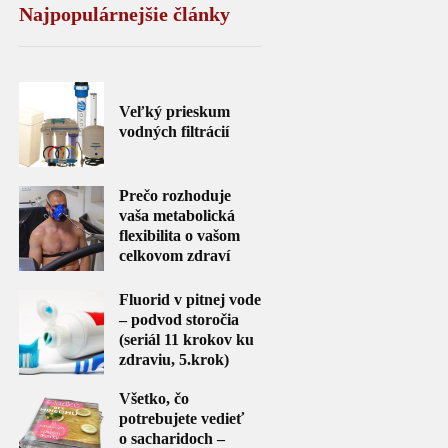
Najpopulárnejšie články
Veľký prieskum
vodných filtrácií
Prečo rozhoduje
vaša metabolická
flexibilita o vašom
celkovom zdraví
Fluorid v pitnej vode
– podvod storočia
(seriál 11 krokov ku
zdraviu, 5.krok)
Všetko, čo
potrebujete vedieť
o sacharidoch –