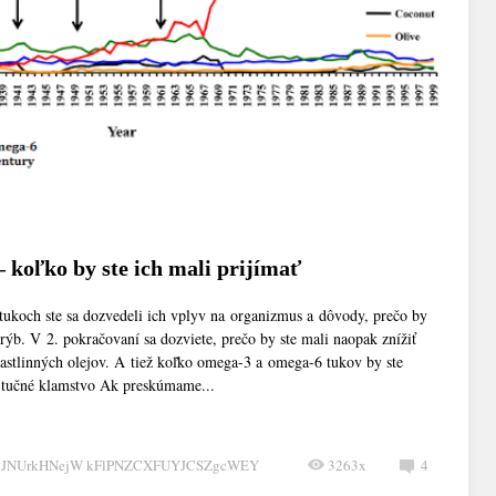
 koľko by ste ich mali prijímať
koch ste sa dozvedeli ich vplyv na organizmus a dôvody, prečo by
rýb. V 2. pokračovaní sa dozviete, prečo by ste mali naopak znížiť
astlinných olejov. A tiež koľko omega-3 a omega-6 tukov by ste
é tučné klamstvo Ak preskúmame...
CJNUrkHNejW kFlPNZCXFUYJCSZgcWEY
3263x
4