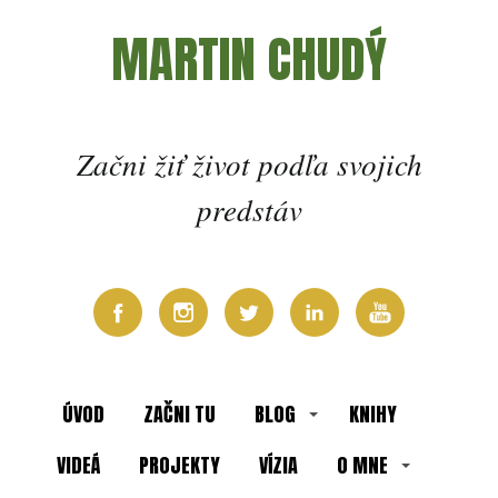
MARTIN CHUDÝ
Začni žiť život podľa svojich
predstáv
ÚVOD
ZAČNI TU
BLOG
KNIHY
VIDEÁ
PROJEKTY
VÍZIA
O MNE