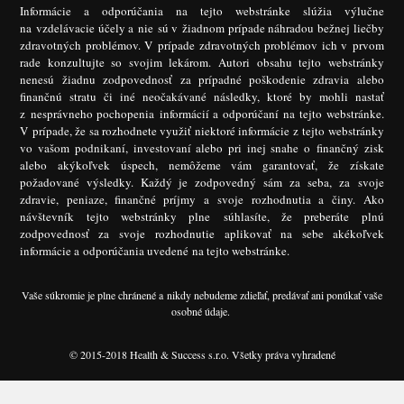
Informácie a odporúčania na tejto webstránke slúžia výlučne
na vzdelávacie účely a nie sú v žiadnom prípade náhradou bežnej liečby
zdravotných problémov. V prípade zdravotných problémov ich v prvom
rade konzultujte so svojim lekárom. Autori obsahu tejto webstránky
nenesú žiadnu zodpovednosť za prípadné poškodenie zdravia alebo
finančnú stratu či iné neočakávané následky, ktoré by mohli nastať
z nesprávneho pochopenia informácií a odporúčaní na tejto webstránke.
V prípade, že sa rozhodnete využiť niektoré informácie z tejto webstránky
vo vašom podnikaní, investovaní alebo pri inej snahe o finančný zisk
alebo akýkoľvek úspech, nemôžeme vám garantovať, že získate
požadované výsledky. Každý je zodpovedný sám za seba, za svoje
zdravie, peniaze, finančné príjmy a svoje rozhodnutia a činy. Ako
návštevník tejto webstránky plne súhlasíte, že preberáte plnú
zodpovednosť za svoje rozhodnutie aplikovať na sebe akékoľvek
informácie a odporúčania uvedené na tejto webstránke.
Vaše súkromie je plne chránené a nikdy nebudeme zdieľať, predávať ani ponúkať vaše
osobné údaje.
© 2015-2018 Health & Success s.r.o. Všetky práva vyhradené