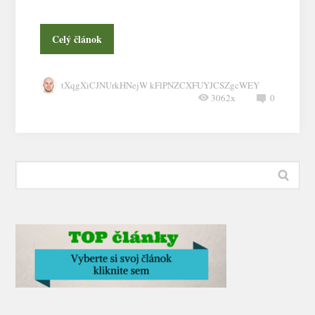
Celý článok
tXqgXiCJNUrkHNejW kFlPNZCXFUYJCSZgcWEY
3062x
0