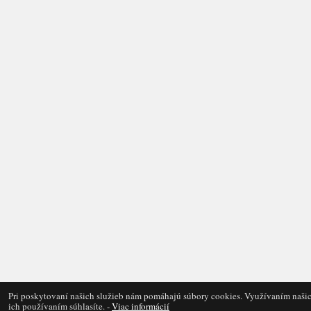
Pri poskytovaní našich služieb nám pomáhajú súbory cookies. Využívaním našic
ich používaním súhlasíte. -
Viac informácií