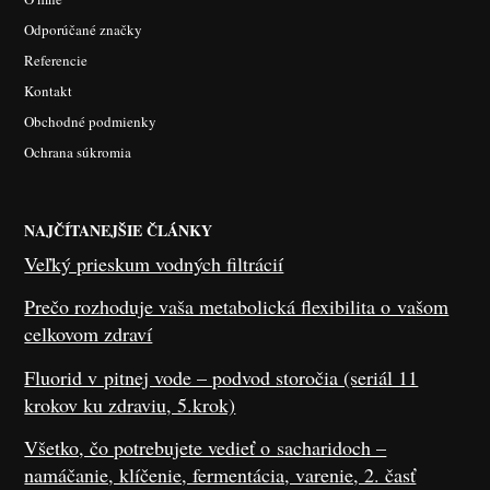
Odporúčané značky
Referencie
Kontakt
Obchodné podmienky
Ochrana súkromia
NAJČÍTANEJŠIE ČLÁNKY
Veľký prieskum vodných filtrácií
Prečo rozhoduje vaša metabolická flexibilita o vašom
celkovom zdraví
Fluorid v pitnej vode – podvod storočia (seriál 11
krokov ku zdraviu, 5.krok)
Všetko, čo potrebujete vedieť o sacharidoch –
namáčanie, klíčenie, fermentácia, varenie, 2. časť