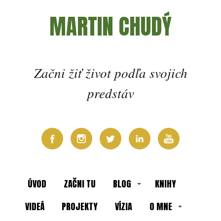
MARTIN CHUDÝ
Začni žiť život podľa svojich
predstáv
ÚVOD
ZAČNI TU
BLOG
KNIHY
VIDEÁ
PROJEKTY
VÍZIA
O MNE