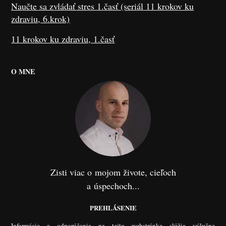
Naučte sa zvládať stres 1.časť (seriál 11 krokov ku
zdraviu, 6.krok)
11 krokov ku zdraviu, 1.časť
O MNE
Zisti viac o mojom živote, cieľoch
a úspechoch...
PREHLÁSENIE
Informácie a odporúčania na tejto webstránke slúžia výlučne