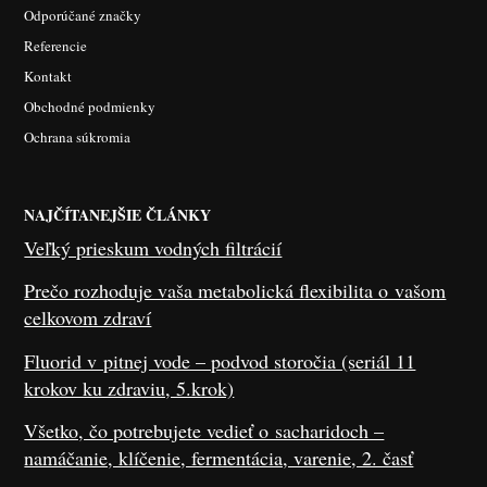
Odporúčané značky
Referencie
Kontakt
Obchodné podmienky
Ochrana súkromia
NAJČÍTANEJŠIE ČLÁNKY
Veľký prieskum vodných filtrácií
Prečo rozhoduje vaša metabolická flexibilita o vašom
celkovom zdraví
Fluorid v pitnej vode – podvod storočia (seriál 11
krokov ku zdraviu, 5.krok)
Všetko, čo potrebujete vedieť o sacharidoch –
namáčanie, klíčenie, fermentácia, varenie, 2. časť