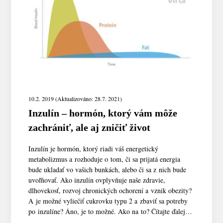
10.2. 2019 (Aktualizováno: 28.7. 2021)
Inzulín – hormón, ktorý vám môže
zachrániť, ale aj zničiť život
Inzulín je hormón, ktorý riadi váš energetický
metabolizmus a rozhoduje o tom, či sa prijatá energia
bude ukladať vo vašich bunkách, alebo či sa z nich bude
uvoľňovať. Ako inzulín ovplyvňuje naše zdravie,
dlhovekosť, rozvoj chronických ochorení a vznik obezity?
A je možné vyliečiť cukrovku typu 2 a zbaviť sa potreby
po inzulíne? Áno, je to možné. Ako na to? Čítajte ďalej…