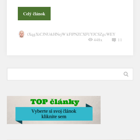
Celý článok
tXqgXiCJNUrkHNejW kFlPNZCXFUYJCSZgcWEY
448x
11