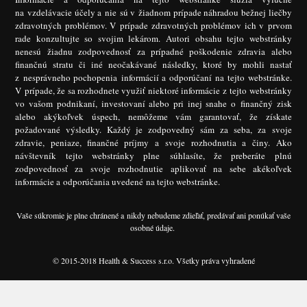
na vzdelávacie účely a nie sú v žiadnom prípade náhradou bežnej liečby
zdravotných problémov. V prípade zdravotných problémov ich v prvom
rade konzultujte so svojim lekárom. Autori obsahu tejto webstránky
nenesú žiadnu zodpovednosť za prípadné poškodenie zdravia alebo
finančnú stratu či iné neočakávané následky, ktoré by mohli nastať
z nesprávneho pochopenia informácií a odporúčaní na tejto webstránke.
V prípade, že sa rozhodnete využiť niektoré informácie z tejto webstránky
vo vašom podnikaní, investovaní alebo pri inej snahe o finančný zisk
alebo akýkoľvek úspech, nemôžeme vám garantovať, že získate
požadované výsledky. Každý je zodpovedný sám za seba, za svoje
zdravie, peniaze, finančné príjmy a svoje rozhodnutia a činy. Ako
návštevník tejto webstránky plne súhlasíte, že preberáte plnú
zodpovednosť za svoje rozhodnutie aplikovať na sebe akékoľvek
informácie a odporúčania uvedené na tejto webstránke.
Vaše súkromie je plne chránené a nikdy nebudeme zdieľať, predávať ani ponúkať vaše
osobné údaje.
© 2015-2018 Health & Success s.r.o. Všetky práva vyhradené