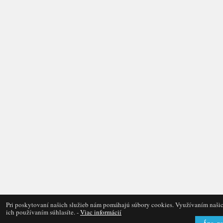
Pri poskytovaní našich služieb nám pomáhajú súbory cookies. Využívaním našic
ich používaním súhlasíte. -
Viac informácií
Áno, r