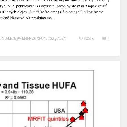
rýb. V 2. pokračovaní sa dozviete, prečo by ste mali naopak znížiť
astlinných olejov. A tiež koľko omega-3 a omega-6 tukov by ste
é tučné klamstvo Ak preskúmame...
CJNUrkHNejW kFlPNZCXFUYJCSZgcWEY
3261x
4