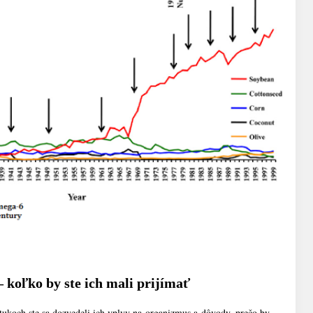
 koľko by ste ich mali prijímať
koch ste sa dozvedeli ich vplyv na organizmus a dôvody, prečo by