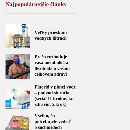
Najpopulárnejšie články
Veľký prieskum
vodných filtrácií
Prečo rozhoduje
vaša metabolická
flexibilita o vašom
celkovom zdraví
Fluorid v pitnej vode
– podvod storočia
(seriál 11 krokov ku
zdraviu, 5.krok)
Všetko, čo
potrebujete vedieť
o sacharidoch –