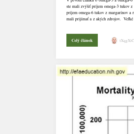
ste mali zvýšiť príjem omega-3 tukov z 
príjem omega-6 tukov z margarínov a r
mali prijímať a z akých zdrojov. Veľk
Celý článok
tXqgXi