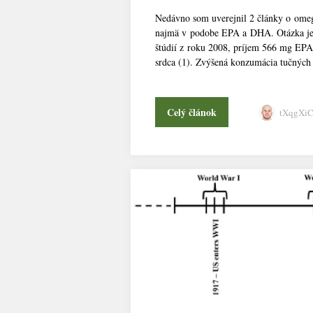
Nedávno som uverejnil 2 články o omeg
najmä v podobe EPA a DHA. Otázka je, 
štúdií z roku 2008, príjem 566 mg EP
srdca (1). Zvýšená konzumácia tučných 
Celý článok
tXqgXi