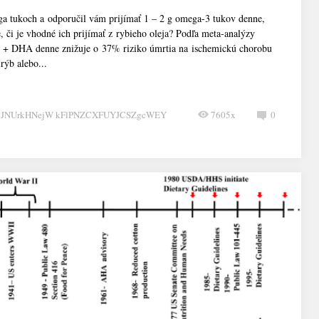
a tukoch a odporučil vám prijímať 1 – 2 g omega-3 tukov denne,
či je vhodné ich prijímať z rybieho oleja? Podľa meta-analýzy
A + DHA denne znižuje o 37% riziko úmrtia na ischemickú chorobu
rýb alebo...
CJNUrkHNejW kFlPNZCXFUYJCSZgcWEY
7605x
0