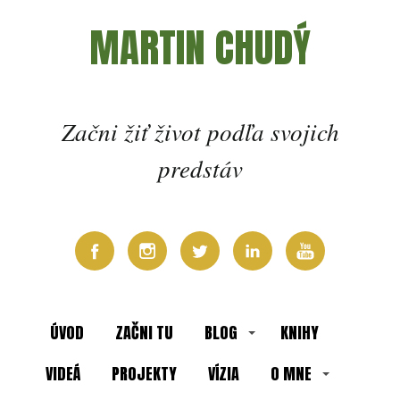
MARTIN CHUDÝ
Začni žiť život podľa svojich
predstáv
ÚVOD
ZAČNI TU
BLOG
KNIHY
VIDEÁ
PROJEKTY
VÍZIA
O MNE