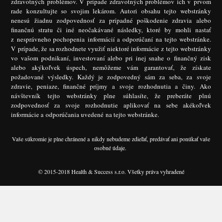
zdravotných problémov. V prípade zdravotných problémov ich v prvom
rade konzultujte so svojim lekárom. Autori obsahu tejto webstránky
nenesú žiadnu zodpovednosť za prípadné poškodenie zdravia alebo
finančnú stratu či iné neočakávané následky, ktoré by mohli nastať
z nesprávneho pochopenia informácií a odporúčaní na tejto webstránke.
V prípade, že sa rozhodnete využiť niektoré informácie z tejto webstránky
vo vašom podnikaní, investovaní alebo pri inej snahe o finančný zisk
alebo akýkoľvek úspech, nemôžeme vám garantovať, že získate
požadované výsledky. Každý je zodpovedný sám za seba, za svoje
zdravie, peniaze, finančné príjmy a svoje rozhodnutia a činy. Ako
návštevník tejto webstránky plne súhlasíte, že preberáte plnú
zodpovednosť za svoje rozhodnutie aplikovať na sebe akékoľvek
informácie a odporúčania uvedené na tejto webstránke.
Vaše súkromie je plne chránené a nikdy nebudeme zdieľať, predávať ani ponúkať vaše
osobné údaje.
© 2015-2018 Health & Success s.r.o. Všetky práva vyhradené