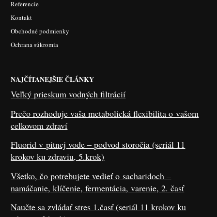
Referencie
Kontakt
Obchodné podmienky
Ochrana súkromia
NAJČÍTANEJŠIE ČLÁNKY
Veľký prieskum vodných filtrácií
Prečo rozhoduje vaša metabolická flexibilita o vašom
celkovom zdraví
Fluorid v pitnej vode – podvod storočia (seriál 11
krokov ku zdraviu, 5.krok)
Všetko, čo potrebujete vedieť o sacharidoch –
namáčanie, klíčenie, fermentácia, varenie, 2. časť
Naučte sa zvládať stres 1.časť (seriál 11 krokov ku