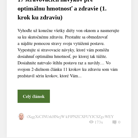
optimálnu hmotnosť a zdravie (1.
krok ku zdraviu)
Vyhoďte už konečne všetky diéty von oknom a nasmerujte
sa ku skutočnému zdraviu. Prestaňte sa obmedzovať
a nájdite pomocou stravy svoju vytúženú postavu.
Vypestujte si stravovacie návyky, ktoré vám pomôžu
dosiahnuť optimálnu hmotnosť, po ktorej tak túžite.
Dosiahnite natrvalo štíhlu postavu raz a navždy… Vo
svojom 2-dielnom článku 11 krokov ku zdraviu som vám
predstavil sériu krokov, ktoré Vám...
Celý článok
tXqgXiCJNUrkHNejW kFlPNZCXFUYJCSZgcWEY
173x
0