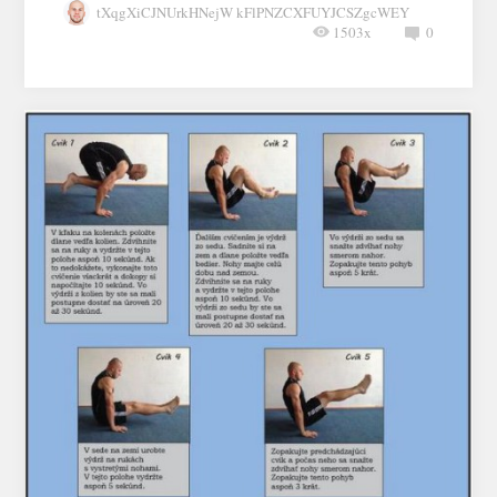
tXqgXiCJNUrkHNejW kFlPNZCXFUYJCSZgcWEY
1503x
0