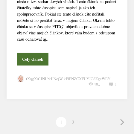
niečo o tzv. sacharidových vlnách. Tento článok na podnet
čitateľky tohto časopisu som napísal ja ako ich
spolupracovník. Pokiaľ ste tento článok ešte nečítali,
môžete si ho prečítať teraz v mojom článku. Okrem tohto
článku sa v časopise FITštýl objavilo a pravdepodobne
objaví viac mojich článkov, ktoré vám budem s odstupom
času odhaľovať aj...
Celý článok
tXqgXiCJNUrkHNejW kFlPNZCXFUYJCSZgcWEY
40x
1
1
2