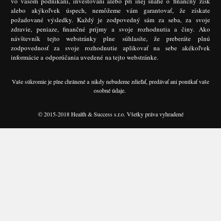
vo vašom podnikaní, investovaní alebo pri inej snahe o finančný zisk
alebo akýkoľvek úspech, nemôžeme vám garantovať, že získate
požadované výsledky. Každý je zodpovedný sám za seba, za svoje
zdravie, peniaze, finančné príjmy a svoje rozhodnutia a činy. Ako
návštevník tejto webstránky plne súhlasíte, že preberáte plnú
zodpovednosť za svoje rozhodnutie aplikovať na sebe akékoľvek
informácie a odporúčania uvedené na tejto webstránke.
Vaše súkromie je plne chránené a nikdy nebudeme zdieľať, predávať ani ponúkať vaše
osobné údaje.
© 2015-2018 Health & Success s.r.o. Všetky práva vyhradené