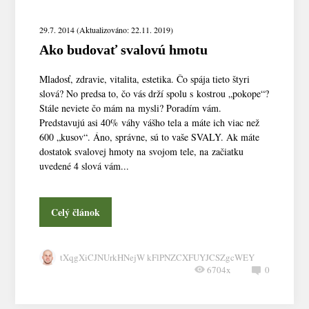
29.7. 2014 (Aktualizováno: 22.11. 2019)
Ako budovať svalovú hmotu
Mladosť, zdravie, vitalita, estetika. Čo spája tieto štyri
slová? No predsa to, čo vás drží spolu s kostrou „pokope“?
Stále neviete čo mám na mysli? Poradím vám.
Predstavujú asi 40% váhy vášho tela a máte ich viac než
600 „kusov“. Áno, správne, sú to vaše SVALY. Ak máte
dostatok svalovej hmoty na svojom tele, na začiatku
uvedené 4 slová vám...
Celý článok
tXqgXiCJNUrkHNejW kFlPNZCXFUYJCSZgcWEY
6704x
0