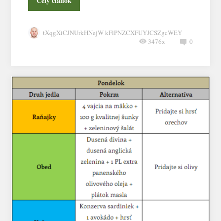
Celý článok
tXqgXiCJNUrkHNejW kFlPNZCXFUYJCSZgcWEY
3476x
0