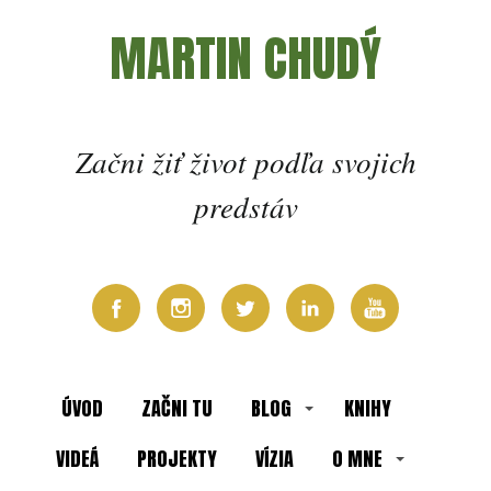
MARTIN CHUDÝ
Začni žiť život podľa svojich
predstáv
ÚVOD
ZAČNI TU
BLOG
KNIHY
VIDEÁ
PROJEKTY
VÍZIA
O MNE