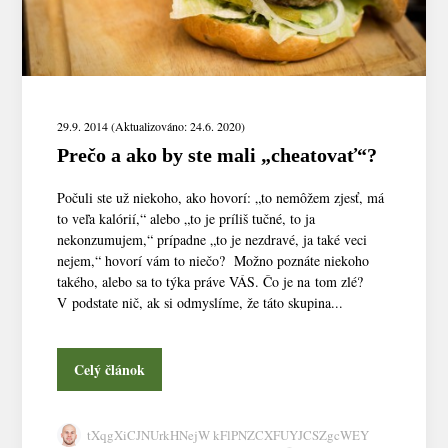
29.9. 2014 (Aktualizováno: 24.6. 2020)
Prečo a ako by ste mali „cheatovať“?
Počuli ste už niekoho, ako hovorí: „to nemôžem zjesť, má
to veľa kalórií,“ alebo „to je príliš tučné, to ja
nekonzumujem,“ prípadne „to je nezdravé, ja také veci
nejem,“ hovorí vám to niečo? Možno poznáte niekoho
takého, alebo sa to týka práve VÁS. Čo je na tom zlé?
V podstate nič, ak si odmyslíme, že táto skupina...
Celý článok
tXqgXiCJNUrkHNejW kFlPNZCXFUYJCSZgcWEY