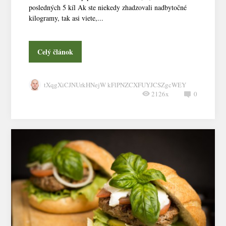
posledných 5 kíl Ak ste niekedy zhadzovali nadbytočné
kilogramy, tak asi viete,...
Celý článok
tXqgXiCJNUrkHNejW kFlPNZCXFUYJCSZgcWEY
2126x
0