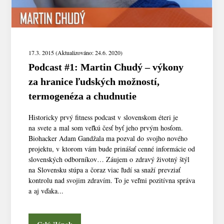
17.3. 2015 (Aktualizováno: 24.6. 2020)
Podcast #1: Martin Chudý – výkony
za hranice ľudských možností,
termogenéza a chudnutie
Historicky prvý fitness podcast v slovenskom éteri je
na svete a mal som veľkú česť byť jeho prvým hosťom.
Biohacker Adam Gandžala ma pozval do svojho nového
projektu, v ktorom vám bude prinášať cenné informácie od
slovenských odborníkov… Záujem o zdravý životný štýl
na Slovensku stúpa a čoraz viac ľudí sa snaží prevziať
kontrolu nad svojim zdravím. To je veľmi pozitívna správa
a aj vďaka...