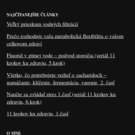
NAJČÍTANEJŠIE ČLÁNKY
Veľký prieskum vodných filtrácií
Prečo rozhoduje vaša metabolická flexibilita o vašom
celkovom zdraví
Fluorid v pitnej vode – podvod storočia (seriál 11
krokov ku zdraviu, 5.krok)
Všetko, čo potrebujete vedieť o sacharidoch –
namáčanie, klíčenie, fermentácia, varenie, 2. časť
Naučte sa zvládať stres 1.časť (seriál 11 krokov ku
zdraviu, 6.krok)
11 krokov ku zdraviu, 1.časť
O MNE