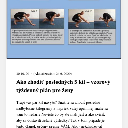
30.10. 2014 (Aktualizováno: 24.6. 2020)
Ako zhodiť posledných 5 kíl – vzorový
týždenný plán pre ženy
Trápi vás pár kíl navyše? Snažíte sa zhodiť posledné
nadbytočné kilogramy a napriek vašej úprimnej snahe sa
vám to nedarí? Neviete čo by ste mali jesť a ako cvičiť,
aby sa dostavili želané výsledky? Tak v tom prípade je
tento článok určený presne VÁM. Ako (ne)zhadzovať