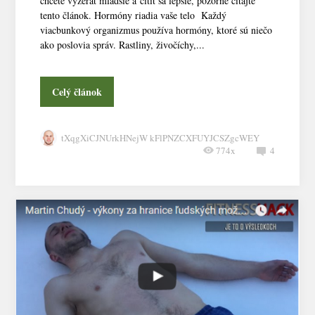
chcete vyzerať mladšie a cítiť sa lepšie, pozorne čítajte
tento článok. Hormóny riadia vaše telo Každý
viacbunkový organizmus používa hormóny, ktoré sú niečo
ako poslovia správ. Rastliny, živočíchy,...
Celý článok
tXqgXiCJNUrkHNejW kFlPNZCXFUYJCSZgcWEY
774x
4