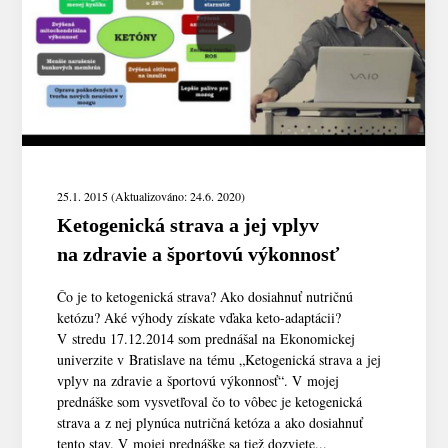
25.1. 2015 (Aktualizováno: 24.6. 2020)
Ketogenická strava a jej vplyv
na zdravie a športovú výkonnosť
Čo je to ketogenická strava? Ako dosiahnuť nutričnú
ketózu? Aké výhody získate vďaka keto-adaptácii?
V stredu 17.12.2014 som prednášal na Ekonomickej
univerzite v Bratislave na tému „Ketogenická strava a jej
vplyv na zdravie a športovú výkonnosť“. V mojej
prednáške som vysvetľoval čo to vôbec je ketogenická
strava a z nej plynúca nutričná ketóza a ako dosiahnuť
tento stav. V mojej prednáške sa tiež dozviete...