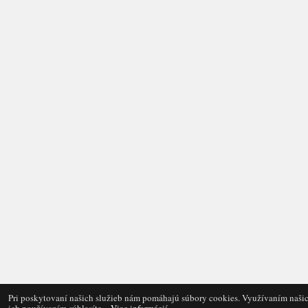
Pri poskytovaní našich služieb nám pomáhajú súbory cookies. Využívaním našic