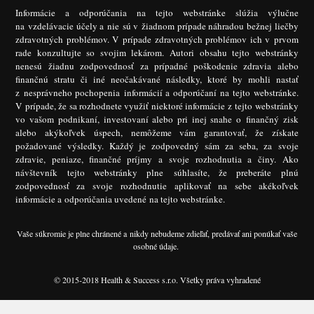
Informácie a odporúčania na tejto webstránke slúžia výlučne
na vzdelávacie účely a nie sú v žiadnom prípade náhradou bežnej liečby
zdravotných problémov. V prípade zdravotných problémov ich v prvom
rade konzultujte so svojim lekárom. Autori obsahu tejto webstránky
nenesú žiadnu zodpovednosť za prípadné poškodenie zdravia alebo
finančnú stratu či iné neočakávané následky, ktoré by mohli nastať
z nesprávneho pochopenia informácií a odporúčaní na tejto webstránke.
V prípade, že sa rozhodnete využiť niektoré informácie z tejto webstránky
vo vašom podnikaní, investovaní alebo pri inej snahe o finančný zisk
alebo akýkoľvek úspech, nemôžeme vám garantovať, že získate
požadované výsledky. Každý je zodpovedný sám za seba, za svoje
zdravie, peniaze, finančné príjmy a svoje rozhodnutia a činy. Ako
návštevník tejto webstránky plne súhlasíte, že preberáte plnú
zodpovednosť za svoje rozhodnutie aplikovať na sebe akékoľvek
informácie a odporúčania uvedené na tejto webstránke.
Vaše súkromie je plne chránené a nikdy nebudeme zdieľať, predávať ani ponúkať vaše
osobné údaje.
© 2015-2018 Health & Success s.r.o. Všetky práva vyhradené