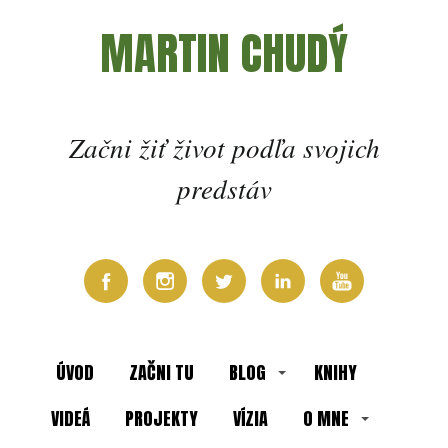
MARTIN CHUDÝ
Začni žiť život podľa svojich
predstáv
ÚVOD
ZAČNI TU
BLOG
KNIHY
VIDEÁ
PROJEKTY
VÍZIA
O MNE