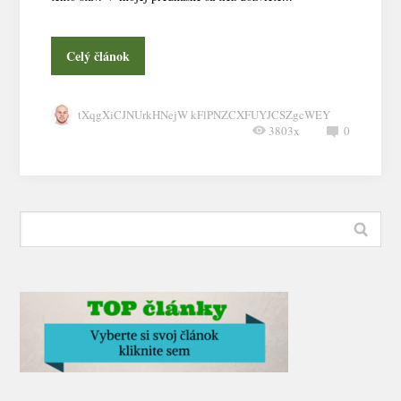
Celý článok
tXqgXiCJNUrkHNejW kFlPNZCXFUYJCSZgcWEY
3803x
0