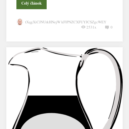
Celý článok
tXqgXiCJNUrkHNejW kFlPNZCXFUYJCSZgcWEY
2531x
0