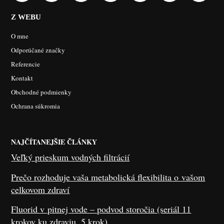
Z WEBU
O mne
Odporúčané značky
Referencie
Kontakt
Obchodné podmienky
Ochrana súkromia
NAJČÍTANEJŠIE ČLÁNKY
Veľký prieskum vodných filtrácií
Prečo rozhoduje vaša metabolická flexibilita o vašom
celkovom zdraví
Fluorid v pitnej vode – podvod storočia (seriál 11
krokov ku zdraviu, 5.krok)