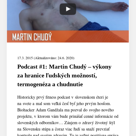
17.3. 2015 (Aktualizováno: 24.6. 2020)
Podcast #1: Martin Chudý – výkony
za hranice ľudských možností,
termogenéza a chudnutie
Historicky prvý fitness podcast v slovenskom éteri je
na svete a mal som veľkú česť byť jeho prvým hosťom.
Biohacker Adam Gandžala ma pozval do svojho nového
projektu, v ktorom vám bude prinášať cenné informácie od
slovenských odborníkov… Záujem o zdravý životný štýl
na Slovensku stúpa a čoraz viac ľudí sa snaží prevziať
kontrolu nad svojim zdravím. To je veľmi pozitívna správa