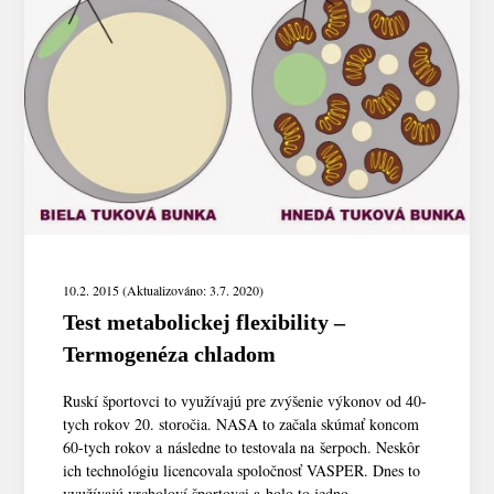
10.2. 2015 (Aktualizováno: 3.7. 2020)
Test metabolickej flexibility –
Termogenéza chladom
Ruskí športovci to využívajú pre zvýšenie výkonov od 40-
tych rokov 20. storočia. NASA to začala skúmať koncom
60-tych rokov a následne to testovala na šerpoch. Neskôr
ich technológiu licencovala spoločnosť VASPER. Dnes to
využívajú vrcholoví športovci a bolo to jedno