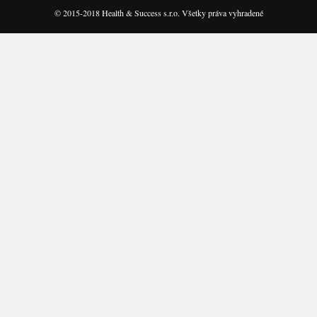
© 2015-2018 Health & Success s.r.o. Všetky práva vyhradené