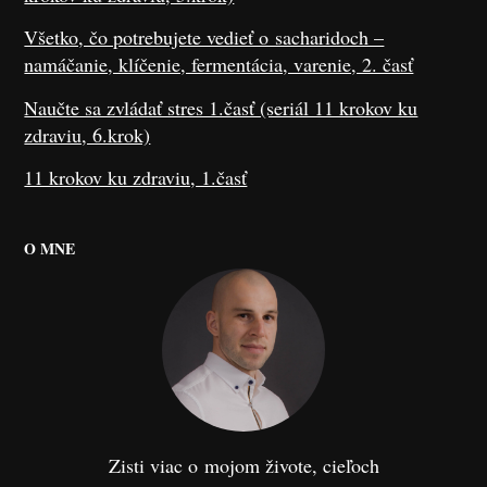
Všetko, čo potrebujete vedieť o sacharidoch –
namáčanie, klíčenie, fermentácia, varenie, 2. časť
Naučte sa zvládať stres 1.časť (seriál 11 krokov ku
zdraviu, 6.krok)
11 krokov ku zdraviu, 1.časť
O MNE
Zisti viac o mojom živote, cieľoch