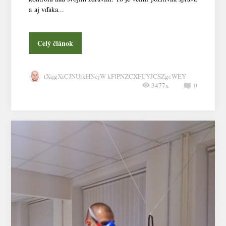
a aj vďaka...
Celý článok
tXqgXiCJNUrkHNejW kFlPNZCXFUYJCSZgcWEY
3477x
0