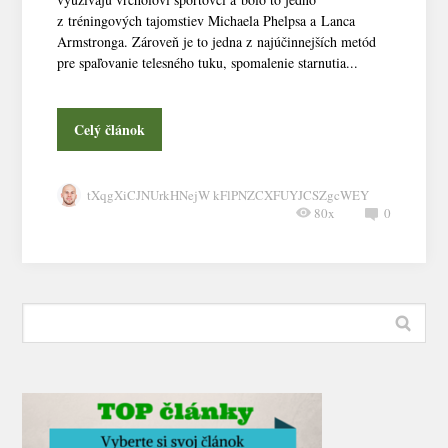
z tréningových tajomstiev Michaela Phelpsa a Lanca
Armstronga. Zároveň je to jedna z najúčinnejších metód
pre spaľovanie telesného tuku, spomalenie starnutia...
Celý článok
tXqgXiCJNUrkHNejW kFlPNZCXFUYJCSZgcWEY
80x
0