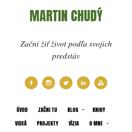
MARTIN CHUDÝ
Začni žiť život podľa svojich
predstáv
ÚVOD
ZAČNI TU
BLOG
KNIHY
VIDEÁ
PROJEKTY
VÍZIA
O MNE