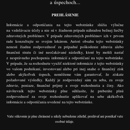
a úspechoch...
PREHLÁSENIE
Informácie a odporúčania na tejto webstránke slúžia výlučne
na vzdelávacie účely a nie sú v žiadnom prípade náhradou bežnej liečby
zdravotných problémov. V prípade zdravotných problémov ich v prvom
rade konzultujte so svojim lekárom. Autori obsahu tejto webstránky
nenesú žiadnu zodpovednosť za prípadné poškodenie zdravia alebo
finančnú stratu či iné neočakávané následky, ktoré by mohli nastať
z nesprávneho pochopenia informácií a odporúčaní na tejto webstránke.
V prípade, že sa rozhodnete využiť niektoré informácie z tejto webstránky
vo vašom podnikaní, investovaní alebo pri inej snahe o finančný zisk
alebo akýkoľvek úspech, nemôžeme vám garantovať, že získate
požadované výsledky. Každý je zodpovedný sám za seba, za svoje
zdravie, peniaze, finančné príjmy a svoje rozhodnutia a činy. Ako
návštevník tejto webstránky plne súhlasíte, že preberáte plnú
zodpovednosť za svoje rozhodnutie aplikovať na sebe akékoľvek
informácie a odporúčania uvedené na tejto webstránke.
Vaše súkromie je plne chránené a nikdy nebudeme zdieľať, predávať ani ponúkať vaše
osobné údaje.