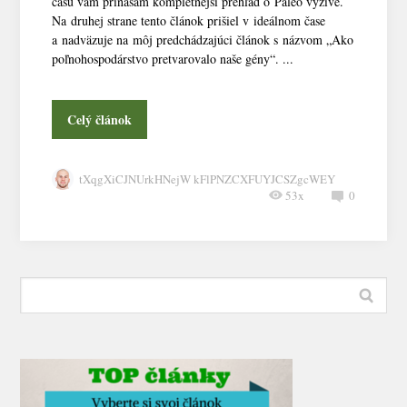
času vám prinášam kompletnejší prehľad o Paleo výžive.
Na druhej strane tento článok prišiel v ideálnom čase
a nadväzuje na môj predchádzajúci článok s názvom „Ako
poľnohospodárstvo pretvarovalo naše gény“. ...
Celý článok
tXqgXiCJNUrkHNejW kFlPNZCXFUYJCSZgcWEY
53x
0