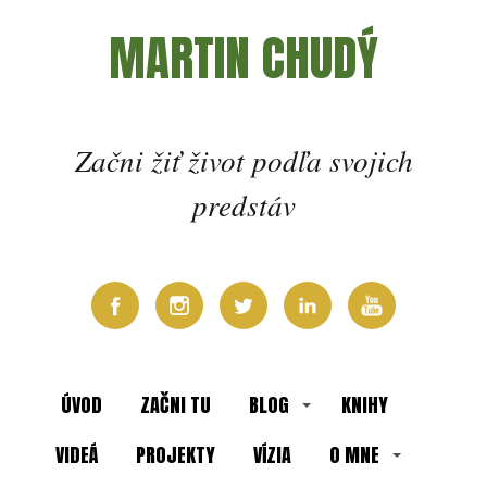
MARTIN CHUDÝ
Začni žiť život podľa svojich
predstáv
ÚVOD
ZAČNI TU
BLOG
KNIHY
VIDEÁ
PROJEKTY
VÍZIA
O MNE