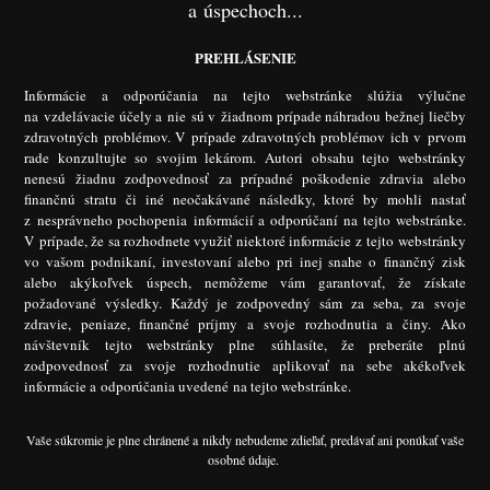
a úspechoch...
PREHLÁSENIE
Informácie a odporúčania na tejto webstránke slúžia výlučne
na vzdelávacie účely a nie sú v žiadnom prípade náhradou bežnej liečby
zdravotných problémov. V prípade zdravotných problémov ich v prvom
rade konzultujte so svojim lekárom. Autori obsahu tejto webstránky
nenesú žiadnu zodpovednosť za prípadné poškodenie zdravia alebo
finančnú stratu či iné neočakávané následky, ktoré by mohli nastať
z nesprávneho pochopenia informácií a odporúčaní na tejto webstránke.
V prípade, že sa rozhodnete využiť niektoré informácie z tejto webstránky
vo vašom podnikaní, investovaní alebo pri inej snahe o finančný zisk
alebo akýkoľvek úspech, nemôžeme vám garantovať, že získate
požadované výsledky. Každý je zodpovedný sám za seba, za svoje
zdravie, peniaze, finančné príjmy a svoje rozhodnutia a činy. Ako
návštevník tejto webstránky plne súhlasíte, že preberáte plnú
zodpovednosť za svoje rozhodnutie aplikovať na sebe akékoľvek
informácie a odporúčania uvedené na tejto webstránke.
Vaše súkromie je plne chránené a nikdy nebudeme zdieľať, predávať ani ponúkať vaše
osobné údaje.