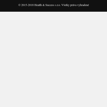
© 2015-2018 Health & Success s.r.o. Všetky práva vyhradené