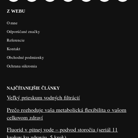
Z WEBU
O mne
Odporúčané značky
Referencie
Kontakt
Obchodné podmienky
Ochrana súkromia
NAJČÍTANEJŠIE ČLÁNKY
Veľký prieskum vodných filtrácií
Prečo rozhoduje vaša metabolická flexibilita o vašom
celkovom zdraví
Fluorid v pitnej vode – podvod storočia (seriál 11
krokov ku zdraviu, 5.krok)