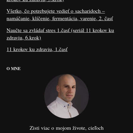
Všetko, čo potrebujete vedieť o sacharidoch –
namáčanie, klíčenie, fermentácia, varenie, 2. časť
Naučte sa zvládať stres 1.časť (seriál 11 krokov ku
zdraviu, 6.krok)
11 krokov ku zdraviu, 1.časť
O MNE
Zisti viac o mojom živote, cieľoch