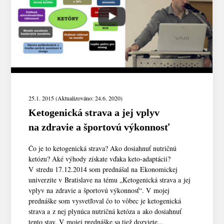
25.1. 2015 (Aktualizováno: 24.6. 2020)
Ketogenická strava a jej vplyv
na zdravie a športovú výkonnosť
Čo je to ketogenická strava? Ako dosiahnuť nutričnú
ketózu? Aké výhody získate vďaka keto-adaptácii?
V stredu 17.12.2014 som prednášal na Ekonomickej
univerzite v Bratislave na tému „Ketogenická strava a jej
vplyv na zdravie a športovú výkonnosť“. V mojej
prednáške som vysvetľoval čo to vôbec je ketogenická
strava a z nej plynúca nutričná ketóza a ako dosiahnuť
tento stav. V mojej prednáške sa tiež dozviete...