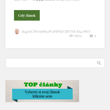
Celý článok
tXqgXiCJNUrkHNejW kFlPNZCXFUYJCSZgcWEY
3803x
0