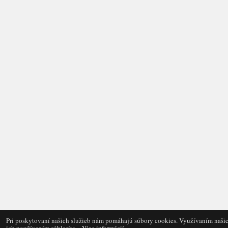
Pri poskytovaní našich služieb nám pomáhajú súbory cookies. Využívaním našic