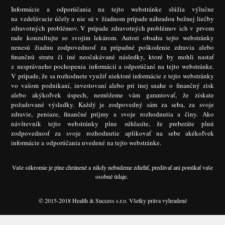
Informácie a odporúčania na tejto webstránke slúžia výlučne
na vzdelávacie účely a nie sú v žiadnom prípade náhradou bežnej liečby
zdravotných problémov. V prípade zdravotných problémov ich v prvom
rade konzultujte so svojim lekárom. Autori obsahu tejto webstránky
nenesú žiadnu zodpovednosť za prípadné poškodenie zdravia alebo
finančnú stratu či iné neočakávané následky, ktoré by mohli nastať
z nesprávneho pochopenia informácií a odporúčaní na tejto webstránke.
V prípade, že sa rozhodnete využiť niektoré informácie z tejto webstránky
vo vašom podnikaní, investovaní alebo pri inej snahe o finančný zisk
alebo akýkoľvek úspech, nemôžeme vám garantovať, že získate
požadované výsledky. Každý je zodpovedný sám za seba, za svoje
zdravie, peniaze, finančné príjmy a svoje rozhodnutia a činy. Ako
návštevník tejto webstránky plne súhlasíte, že preberáte plnú
zodpovednosť za svoje rozhodnutie aplikovať na sebe akékoľvek
informácie a odporúčania uvedené na tejto webstránke.
Vaše súkromie je plne chránené a nikdy nebudeme zdieľať, predávať ani ponúkať vaše
osobné údaje.
© 2015-2018 Health & Success s.r.o. Všetky práva vyhradené