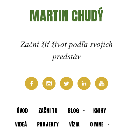
MARTIN CHUDÝ
Začni žiť život podľa svojich
predstáv
ÚVOD
ZAČNI TU
BLOG
KNIHY
VIDEÁ
PROJEKTY
VÍZIA
O MNE