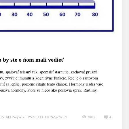
 by ste o ňom mali vedieť
, spaľovať telesný tuk, spomaliť starnutie, zachovať pružnú
sy, zvyšuje imunitu a kognitívne funkcie. Reč je o rastovom
tiť sa lepšie, pozorne čítajte tento článok. Hormóny riadia vaše
íva hormóny, ktoré sú niečo ako poslovia správ. Rastliny,
CJNUrkHNejW kFlPNZCXFUYJCSZgcWEY
780x
4