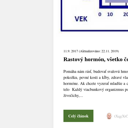
11.9. 2017 (Aktualizováno: 22.11. 2019)
Rastový hormón, všetko čo
Pomáha nám rásť, budovať svalovú hmotu
pokožku, pevné kosti a kĺby, zdravé vla
hormóne. Ak chcete vyzerať mladšie a cí
telo Každý viacbunkový organizmus použ
živočíchy,...
Celý článok
tXqgXi