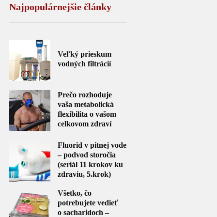
Najpopulárnejšie články
Veľký prieskum
vodných filtrácií
Prečo rozhoduje
vaša metabolická
flexibilita o vašom
celkovom zdraví
Fluorid v pitnej vode
– podvod storočia
(seriál 11 krokov ku
zdraviu, 5.krok)
Všetko, čo
potrebujete vedieť
o sacharidoch –