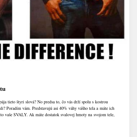
tu
spája tieto štyri slová? No predsa to, čo vás drží spolu s kostrou
li? Poradím vám. Predstavujú asi 40% váhy vášho tela a máte ich
ú to vaše SVALY. Ak máte dostatok svalovej hmoty na svojom tele,