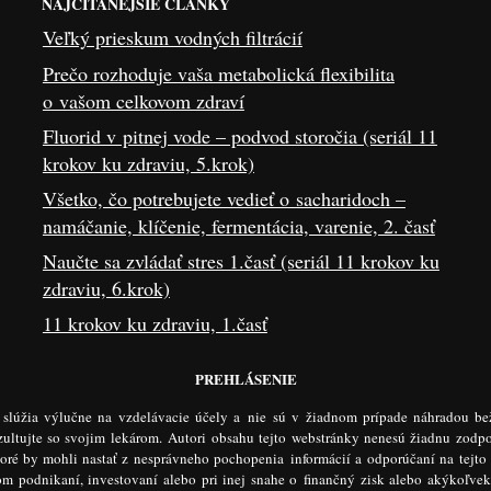
NAJČÍTANEJŠIE ČLÁNKY
Veľký prieskum vodných filtrácií
Prečo rozhoduje vaša metabolická flexibilita
o vašom celkovom zdraví
Fluorid v pitnej vode – podvod storočia (seriál 11
krokov ku zdraviu, 5.krok)
Všetko, čo potrebujete vedieť o sacharidoch –
namáčanie, klíčenie, fermentácia, varenie, 2. časť
Naučte sa zvládať stres 1.časť (seriál 11 krokov ku
zdraviu, 6.krok)
11 krokov ku zdraviu, 1.časť
PREHLÁSENIE
e slúžia výlučne na vzdelávacie účely a nie sú v žiadnom prípade náhradou be
ltujte so svojim lekárom. Autori obsahu tejto webstránky nenesú žiadnu zodp
toré by mohli nastať z nesprávneho pochopenia informácií a odporúčaní na tejto
šom podnikaní, investovaní alebo pri inej snahe o finančný zisk alebo akýkoľve