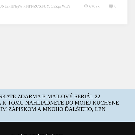
CJNUrkHNejW kFlPNZCXFUYJCSZgcWEY
6707x
0
ÍSKATE ZDARMA E-MAILOVÝ SERIÁL
22
 K TOMU NAHLIADNETE DO MOJEJ KUCHYNE
OJIM ZÁPISKOM A MNOHO ĎALŠIEHO, LEN