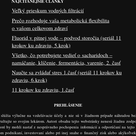
NAJČÍTANEJŠIE ČLÁNKY
Veľký prieskum vodných filtrácií
Prečo rozhoduje vaša metabolická flexibilita
o vašom celkovom zdraví
Fluorid v pitnej vode – podvod storočia (seriál 11
krokov ku zdraviu, 5.krok)
Všetko, čo potrebujete vedieť o sacharidoch –
namáčanie, klíčenie, fermentácia, varenie, 2. časť
Naučte sa zvládať stres 1.časť (seriál 11 krokov ku
zdraviu, 6.krok)
11 krokov ku zdraviu, 1.časť
PREHLÁSENIE
e slúžia výlučne na vzdelávacie účely a nie sú v žiadnom prípade náhradou be
ltujte so svojim lekárom. Autori obsahu tejto webstránky nenesú žiadnu zodp
toré by mohli nastať z nesprávneho pochopenia informácií a odporúčaní na tejto
šom podnikaní, investovaní alebo pri inej snahe o finančný zisk alebo akýkoľve