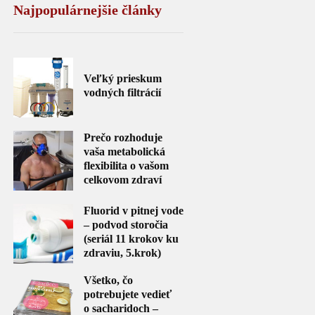
Najpopulárnejšie články
Veľký prieskum
vodných filtrácií
Prečo rozhoduje
vaša metabolická
flexibilita o vašom
celkovom zdraví
Fluorid v pitnej vode
– podvod storočia
(seriál 11 krokov ku
zdraviu, 5.krok)
Všetko, čo
potrebujete vedieť
o sacharidoch –