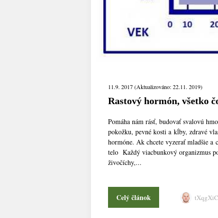
11.9. 2017 (Aktualizováno: 22.11. 2019)
Rastový hormón, všetko čo
Pomáha nám rásť, budovať svalovú hmotu
pokožku, pevné kosti a kĺby, zdravé vla
hormóne. Ak chcete vyzerať mladšie a cí
telo Každý viacbunkový organizmus použ
živočíchy,...
Celý článok
tXqgXi