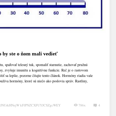
 by ste o ňom mali vedieť
, spaľovať telesný tuk, spomaliť starnutie, zachovať pružnú
sy, zvyšuje imunitu a kognitívne funkcie. Reč je o rastovom
tiť sa lepšie, pozorne čítajte tento článok. Hormóny riadia vaše
íva hormóny, ktoré sú niečo ako poslovia správ. Rastliny,
CJNUrkHNejW kFlPNZCXFUYJCSZgcWEY
786x
4