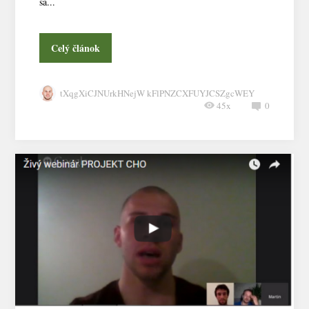
sa...
Celý článok
tXqgXiCJNUrkHNejW kFlPNZCXFUYJCSZgcWEY
45x
0