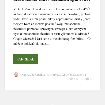
Viete, koľko tukov dokáže človek maximálne spaľovať? Čo
ak tieto desaťročia zaužívané čísla nie sú pravdivé, pretože
vedci, ktorí s nimi prišli, nikdy nepreskúmali druhý „breh
rieky“? Kam až môžete posunúť svoju metabolickú
flexibilitu pomocou správnych stratégií a ako ovplyvní
vysoká metabolická flexibilita vašu výkonnosť a zdravie?
Čítajte záverečnú časť série o metabolickej flexibilite… Čo
môžete dokázať, ak máte...
Celý článok
tXqgXiCJNUrkHNejW kFlPNZCXFUYJCSZgcWEY
83x
2