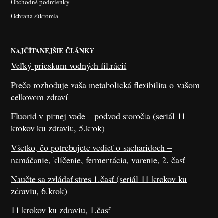
Obchodné podmienky
Ochrana súkromia
NAJČÍTANEJŠIE ČLÁNKY
Veľký prieskum vodných filtrácií
Prečo rozhoduje vaša metabolická flexibilita o vašom
celkovom zdraví
Fluorid v pitnej vode – podvod storočia (seriál 11
krokov ku zdraviu, 5.krok)
Všetko, čo potrebujete vedieť o sacharidoch –
namáčanie, klíčenie, fermentácia, varenie, 2. časť
Naučte sa zvládať stres 1.časť (seriál 11 krokov ku
zdraviu, 6.krok)
11 krokov ku zdraviu, 1.časť