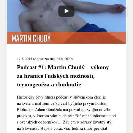
17.3. 2015 (Aktualizováno: 24.6. 2020)
Podcast #1: Martin Chudý – výkony
za hranice ľudských možností,
termogenéza a chudnutie
Historicky prvý fitness podcast v slovenskom éteri je
na svete a mal som veľkú česť byť jeho prvým hosťom.
Biohacker Adam Gandžala ma pozval do svojho nového
projektu, v ktorom vám bude prinášať cenné informácie od
slovenských odborníkov… Záujem o zdravý životný štýl
na Slovensku stúpa a čoraz viac ľudí sa snaží prevziať