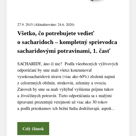
27.9. 2015 (Aktualizováno: 24.6. 2020)
Všetko, čo potrebujete vedieť
o sacharidoch – kompletný sprievodca
sacharidovými potravinami, 1. časť
SACHARIDY, áno či nie? Podľa všeobecných výživových
odporúčaní by sme mali všetci konzumovať
vysokosacharidovú stravu (viac ako 60%) zloženú najmä
z celozrnných obilnín, strukovín, zeleniny a ovocia.
Zároveň by sme sa mali vyhýbať vyššiemu príjmu tukov
a živočíšnych potravín. Tieto odporúčania sa s malými
úpravami prezentujú verejnosti už viac ako 30 rokov
a podľa prieskumov ich bežní ľudia dodržiavajú, aspoň...
Celý článok