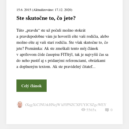
15.6. 2015 (Aktualizováno: 17.12. 2020)
Ste skutočne to, čo jete?
Túto „pravdu“ ste už počuli možno stokrát
a pravdepodobne vám ju hovorili ešte vaši rodičia, alebo
možno ešte aj vaši starí rodičia. Ste však skutočne to, čo
jete? Poznámka: Ak ste zmeškali tento môj článok
v aprílovom čísle časopisu FITštýl, tak je najvyšší čas sa
do neho pustiť aj s pridanými referenciami, obrázkami
a doplneným textom. Ak ste pravidelný čitateľ...
Celý článok
tXqgXiCJNUrkHNejW kFlPNZCXFUYJCSZgcWEY
5565x
0