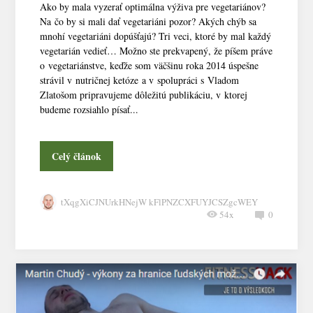
Ako by mala vyzerať optimálna výživa pre vegetariánov?
Na čo by si mali dať vegetariáni pozor? Akých chýb sa
mnohí vegetariáni dopúšťajú? Tri veci, ktoré by mal každý
vegetarián vedieť… Možno ste prekvapený, že píšem práve
o vegetariánstve, keďže som väčšinu roka 2014 úspešne
strávil v nutričnej ketóze a v spolupráci s Vladom
Zlatošom pripravujeme dôležitú publikáciu, v ktorej
budeme rozsiahlo písať...
Celý článok
tXqgXiCJNUrkHNejW kFlPNZCXFUYJCSZgcWEY
54x
0