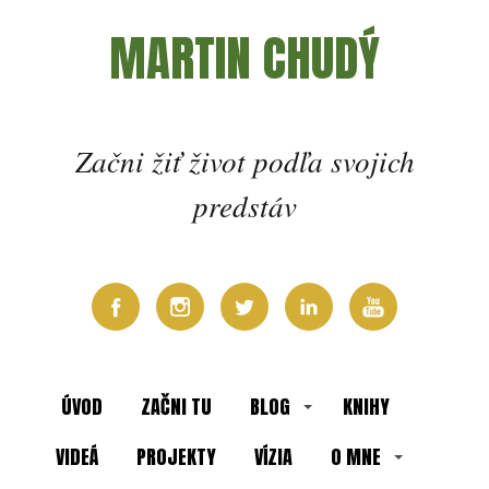
MARTIN CHUDÝ
Začni žiť život podľa svojich
predstáv
ÚVOD
ZAČNI TU
BLOG
KNIHY
VIDEÁ
PROJEKTY
VÍZIA
O MNE