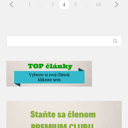
1
…
3
4
5
…
14