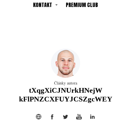
KONTAKT
PREMIUM CLUB
Články autora
tXqgXiCJNUrkHNejW
kFlPNZCXFUYJCSZgcWEY