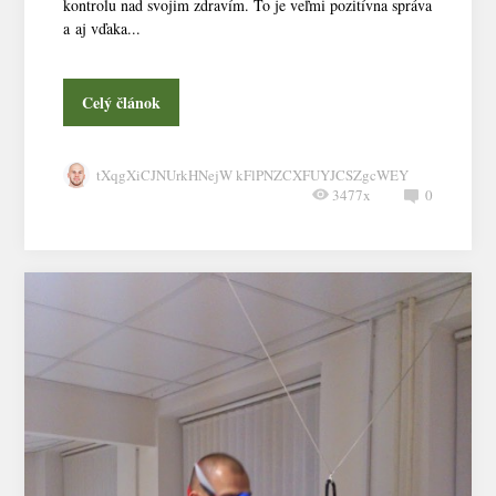
kontrolu nad svojim zdravím. To je veľmi pozitívna správa
a aj vďaka...
Celý článok
tXqgXiCJNUrkHNejW kFlPNZCXFUYJCSZgcWEY
3477x
0