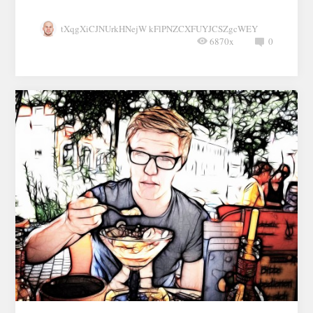
tXqgXiCJNUrkHNejW kFlPNZCXFUYJCSZgcWEY
6870x
0