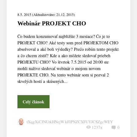
8.5. 2015 (Aktualizováno: 21.12. 2015)
Webinár PROJEKT CHO
Čo budem konzumovať najbližšie 3 mesiace? Čo je to
PROJEKT CHO? Aké testy som pred PROJEKTOM CHO
absolvoval a aké boli výsledky? Prečo robím tento projekt
a čo chcem zistiť? Kde a ako môžete sledovať priebeh
PROJEKTU CHO? Vo štvrtok 7.5.2015 od 20:00 ste
mohli naživo sledovať webinár o mojom novom
PROJEKTE CHO. Na tento webinár som si pozval 2
skvelých hostí a skúsených...
Celý článok
tXqgXiCJNUrkHNejW kFlPNZCXFUYJCSZgcWEY
1237x
0