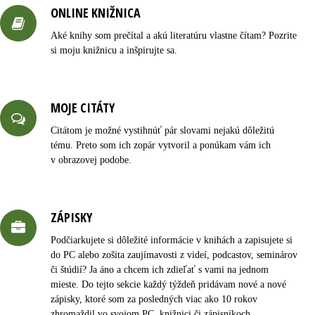
ONLINE KNIŽNICA
Aké knihy som prečítal a akú literatúru vlastne čítam? Pozrite
si moju knižnicu a inšpirujte sa.
MOJE CITÁTY
Citátom je možné vystihnúť pár slovami nejakú dôležitú
tému. Preto som ich zopár vytvoril a ponúkam vám ich
v obrazovej podobe.
ZÁPISKY
Podčiarkujete si dôležité informácie v knihách a zapisujete si
do PC alebo zošita zaujímavosti z videí, podcastov, seminárov
či štúdií? Ja áno a chcem ich zdieľať s vami na jednom
mieste. Do tejto sekcie každý týždeň pridávam nové a nové
zápisky, ktoré som za posledných viac ako 10 rokov
zhromaždil vo svojom PC, knižnici či zápisníkoch.