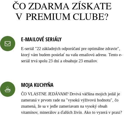
ČO ZDARMA ZÍSKATE
V PREMIUM CLUBE?
E-MAILOVÉ SERIÁLY
E-seriál "22 základných odporúčaní pre optimálne zdravie",
ktorý vám budem posielať na vašu emailovú adresu. Tento e-
seriál trvá spolu 23 dní a obsahuje 23 emailov.
MOJA KUCHYŇA
ČO VLASTNE JEDÁVAM? Drvivá väčšina mojich jedál je
zameraná v prvom rade na "vysokú výživovú hodnotu", čo
znamená, že sa v jedle zameriavam na vysoký obsah
vitamínov, minerálov a ďalších živín. Ako to vyzerá v praxi?