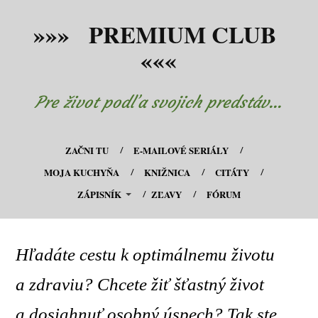
»»» PREMIUM CLUB
«««
Pre život podľa svojich predstáv...
ZAČNI TU
E-MAILOVÉ SERIÁLY
MOJA KUCHYŇA
KNIŽNICA
CITÁTY
ZÁPISNÍK
ZĽAVY
FÓRUM
Hľadáte cestu k optimálnemu životu
a zdraviu? Chcete žiť šťastný život
a dosiahnuť osobný úspech? Tak ste