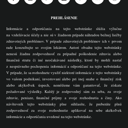
PREHLÁSENIE
Informácie a odporúčania na tejto webstránke slúžia výlučne
na vzdelávacie účely a nie sú v žiadnom prípade náhradou bežnej liečby
zdravotných problémov. V prípade zdravotných problémov ich v prvom
rade konzultujte so svojim lekárom. Autori obsahu tejto webstránky
nenesú žiadnu zodpovednosť za prípadné poškodenie zdravia alebo
finančnú stratu či iné neočakávané následky, ktoré by mohli nastať
z nesprávneho pochopenia informácií a odporúčaní na tejto webstránke.
V prípade, že sa rozhodnete využiť niektoré informácie z tejto webstránky
vo vašom podnikaní, investovaní alebo pri inej snahe o finančný zisk
alebo akýkoľvek úspech, nemôžeme vám garantovať, že získate
požadované výsledky. Každý je zodpovedný sám za seba, za svoje
zdravie, peniaze, finančné príjmy a svoje rozhodnutia a činy. Ako
návštevník tejto webstránky plne súhlasíte, že preberáte plnú
zodpovednosť za svoje rozhodnutie aplikovať na sebe akékoľvek
informácie a odporúčania uvedené na tejto webstránke.