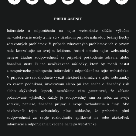
PREHLÁSENIE
Informácie a odporúčania na tejto webstránke slúžia výlučne
na vzdelávacie účely a nie sú v žiadnom prípade náhradou bežnej liečby
zdravotných problémov. V prípade zdravotných problémov ich v prvom
rade konzultujte so svojim lekárom. Autori obsahu tejto webstránky
nenesú žiadnu zodpovednosť za prípadné poškodenie zdravia alebo
finančnú stratu či iné neočakávané následky, ktoré by mohli nastať
z nesprávneho pochopenia informácií a odporúčaní na tejto webstránke.
V prípade, že sa rozhodnete využiť niektoré informácie z tejto webstránky
vo vašom podnikaní, investovaní alebo pri inej snahe o finančný zisk
alebo akýkoľvek úspech, nemôžeme vám garantovať, že získate
požadované výsledky. Každý je zodpovedný sám za seba, za svoje
zdravie, peniaze, finančné príjmy a svoje rozhodnutia a činy. Ako
návštevník tejto webstránky plne súhlasíte, že preberáte plnú
zodpovednosť za svoje rozhodnutie aplikovať na sebe akékoľvek
informácie a odporúčania uvedené na tejto webstránke.