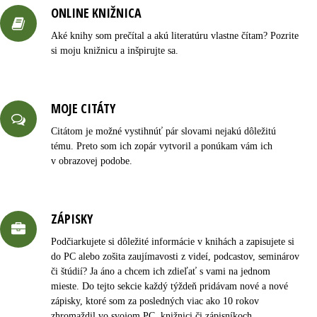
ONLINE KNIŽNICA
Aké knihy som prečítal a akú literatúru vlastne čítam? Pozrite
si moju knižnicu a inšpirujte sa.
MOJE CITÁTY
Citátom je možné vystihnúť pár slovami nejakú dôležitú
tému. Preto som ich zopár vytvoril a ponúkam vám ich
v obrazovej podobe.
ZÁPISKY
Podčiarkujete si dôležité informácie v knihách a zapisujete si
do PC alebo zošita zaujímavosti z videí, podcastov, seminárov
či štúdií? Ja áno a chcem ich zdieľať s vami na jednom
mieste. Do tejto sekcie každý týždeň pridávam nové a nové
zápisky, ktoré som za posledných viac ako 10 rokov
zhromaždil vo svojom PC, knižnici či zápisníkoch.