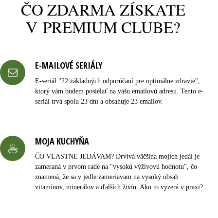
ČO ZDARMA ZÍSKATE
V PREMIUM CLUBE?
E-MAILOVÉ SERIÁLY
E-seriál "22 základných odporúčaní pre optimálne zdravie",
ktorý vám budem posielať na vašu emailovú adresu. Tento e-
seriál trvá spolu 23 dní a obsahuje 23 emailov.
MOJA KUCHYŇA
ČO VLASTNE JEDÁVAM? Drvivá väčšina mojich jedál je
zameraná v prvom rade na "vysokú výživovú hodnotu", čo
znamená, že sa v jedle zameriavam na vysoký obsah
vitamínov, minerálov a ďalších živín. Ako to vyzerá v praxi?