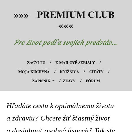
»»» PREMIUM CLUB
«««
Pre život podľa svojich predstáv...
ZAČNI TU
E-MAILOVÉ SERIÁLY
MOJA KUCHYŇA
KNIŽNICA
CITÁTY
ZÁPISNÍK
ZĽAVY
FÓRUM
Hľadáte cestu k optimálnemu životu
a zdraviu? Chcete žiť šťastný život
a dosiahnuť osobný úspech? Tak ste