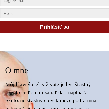
Prihlásiť sa
Zabudli ste heslo?
O mne
Môj hlavný cieľ v živote je byť šťastný
a tento cieľ sa mi zatiaľ darí napĺňať.
Skutočne šťastný človek môže podľa mňa
vytvárať lepší svet, ktorý je plný lásky,